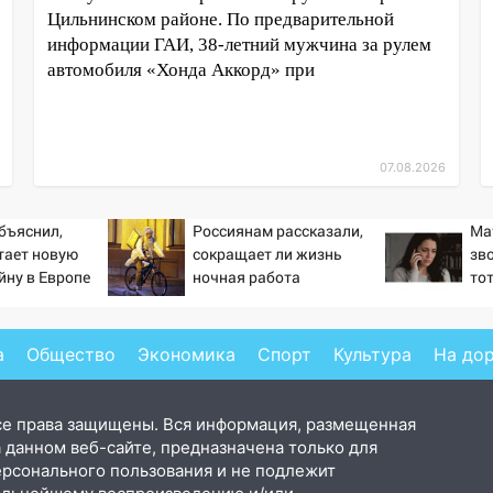
Цильнинском районе. По предварительной
информации ГАИ, 38-летний мужчина за рулем
автомобиля «Хонда Аккорд» при
07.08.2026
бъяснил,
Россиянам рассказали,
Ма
тает новую
сокращает ли жизнь
зв
йну в Европе
ночная работа
то
й
пр
сл
од
а
Общество
Экономика
Спорт
Культура
На до
се права защищены. Вся информация, размещенная
 данном веб-сайте, предназначена только для
ерсонального пользования и не подлежит