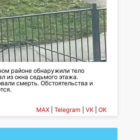
дном районе обнаружили тело
л из окна седьмого этажа.
вали смерть. Обстоятельства и
тся.
MAX
|
Telegram
|
VK
|
OK