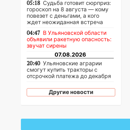
05:18
Судьба готовит сюрприз:
гороскоп на 8 августа — кому
повезет с деньгами, а кого
ждет неожиданная встреча
04:47
В Ульяновской области
объявили ракетную опасность:
звучат сирены
07.08.2026
20:40
Ульяновские аграрии
смогут купить тракторы с
отсрочкой платежа до декабря
19:34
В следственном
Другие новости
управлении состоялось
торжественное мероприятие,
приуроченное к празднованию
Дня сотрудника органов
следствия Российской
Федерации