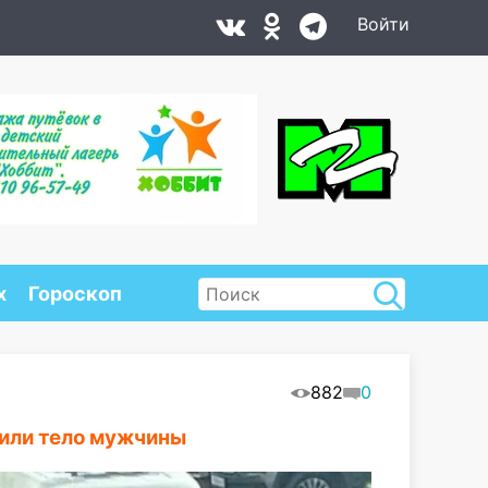
Войти
х
Гороскоп
882
0
или тело мужчины