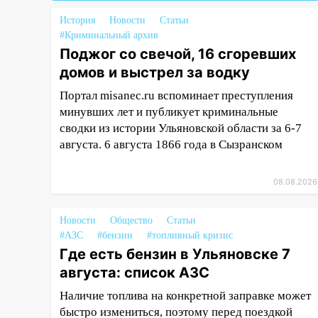
19:30
Ульяновцев приглашают
История
Новости
Статьи
поддержать «Симбирскую
#Криминальный архив
чебурашку» на фестивале
Поджог со свечой, 16 сгоревших
«ФормАРТ»
домов и выстрел за водку
18:11
Ульяновская область
Портал misanec.ru вспоминает преступления
стала пилотным регионом
минувших лет и публикует криминальные
проекта «Культурное
сводки из истории Ульяновской области за 6-7
долголетие»
августа. 6 августа 1866 года в Сызранском
17:16
В реанимацию
Ульяновской областной
08.08.2026
больницы поступили шесть
новых аппаратов ИВЛ
Новости
Общество
Статьи
16:51
В Чердаклинском районе
#АЗС
#бензин
#топливный кризис
ремонтируют дороги, ставят
Где есть бензин в Ульяновске 7
остановки и проводят новое
августа: список АЗС
освещение
Наличие топлива на конкретной заправке может
16:35
В Ульяновске установили
быстро измениться, поэтому перед поездкой