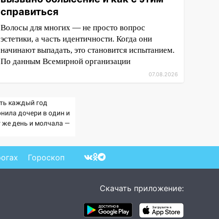
справиться
Волосы для многих — не просто вопрос
эстетики, а часть идентичности. Когда они
начинают выпадать, это становится испытанием.
По данным Всемирной организации
07.08.2026
ть каждый год
онила дочери в один и
т же день и молчала —
ичина раскрылась
ишком поздно: история
ной семьи
рогах
Гороскоп
Скачать приложение: