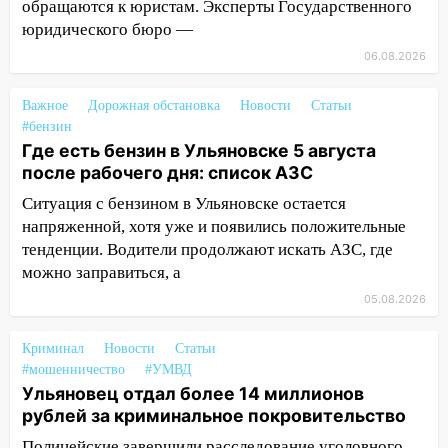
обращаются к юристам. Эксперты Государственного
120 тысяч долга
юридического бюро —
11:49
Снят режим «Ракетная
06.08.2026
опасность» на территории Ульяновской
области
Важное
Дорожная обстановка
Новости
Статьи
#бензин
11:30
Кабмин РФ разрешил до 1 июля
Где есть бензин в Ульяновске 5 августа
2027 года импорт, выпуск и обращение
после рабочего дня: список АЗС
бензина Евро 2, Евро 3, Евро 4
Ситуация с бензином в Ульяновске остается
11:12
Соцсети: на Рябикова автомобиль
напряженной, хотя уже и появились положительные
врезался в забор
тенденции. Водители продолжают искать АЗС, где
можно заправиться, а
10:27
Где есть бензин в Ульяновске
днем 6 августа: список АЗС
05.08.2026
10:16
Внимание! В Ульяновской области
Криминал
Новости
Статьи
объявлена ракетная опасность
#мошенничество
#УМВД
10:00
Ульяновец отдал более 14 миллионов
В Старомайнском районе утонул
рублей за криминальное покровительство
51-летний мужчина
Полицейские завершили расследование уголовного