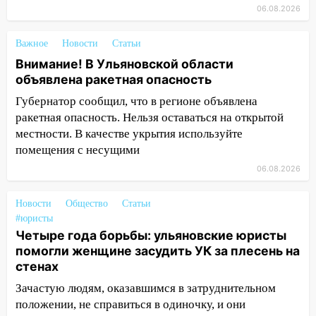
14:23
06.08.2026
67% ульяновцев готовы
передумать увольняться, если им
повысят зарплату
Важное
Новости
Статьи
Внимание! В Ульяновской области
14:01
Инсценировали ДТП и получили
объявлена ракетная опасность
более 4,6 миллиона рублей: перед
судом предстанет банда
Губернатор сообщил, что в регионе объявлена
автоподставщиков
ракетная опасность. Нельзя оставаться на открытой
местности. В качестве укрытия используйте
13:36
В Инзе произошел крупный пожар
помещения с несущими
13:00
В суде защитили репутацию
06.08.2026
мужчины, которого необоснованно
обвиняли в жестоком обращении с
Новости
Общество
Статьи
животными
#юристы
Четыре года борьбы: ульяновские юристы
12:28
Миллион на «льготниках»: в
помогли женщине засудить УК за плесень на
Ульяновской области перевозчик
стенах
провернул хитрую схему с чужими
проездными
Зачастую людям, оказавшимся в затруднительном
положении, не справиться в одиночку, и они
12:10
Ульяновский алиментщик накопил