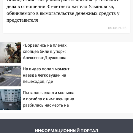
09:50
В Ульяновске черный коршун
дела в отношении 35-летнего жителя Ульяновска,
застрял в тепловозе
обвиняемого в вымогательстве денежных средств у
09:44
Ульяновские спасатели помогли
представителя
юному велосипедисту на улице
05.08.2026
Чернышевского
08:21
В Заволжском районе украли два
«Ворвались на плечах,
велосипеда
хлопцев били в упор»:
Алексеево-Дружковка
07:18
В Ульяновск идет
стала могильником для
тридцатиградусная жара: какая будет
На видео попал момент
«птах Мадьяра»
погода в четверг
наезда легковушки на
пешеходов, где
06:00
Четыре года борьбы: ульяновские
пострадали минимум
юристы помогли женщине засудить УК
Пыталась спасти малыша
восемь человек
за плесень на стенах
и погибла с ним: женщина
06/08/2026 – Новости
разбилась насмерть на
05:00
Кому 6 августа звезды сулят
глазах у детей 06/08/2026
прибыль, а кому — испытания на
– Новости
прочность
05.08.2026
ИНФОРМАЦИОННЫЙ ПОРТАЛ