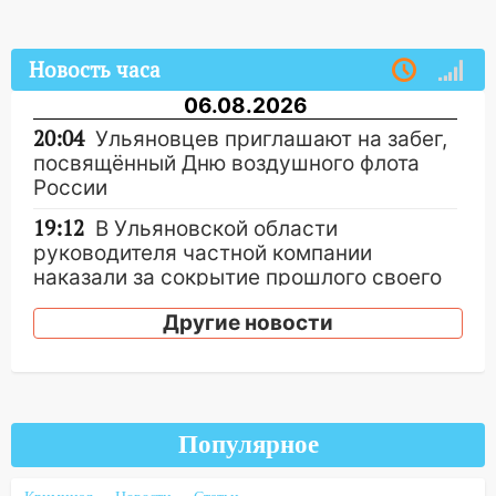
Новость часа
06.08.2026
20:04
Ульяновцев приглашают на забег,
посвящённый Дню воздушного флота
России
19:12
В Ульяновской области
руководителя частной компании
наказали за сокрытие прошлого своего
сотрудник
Другие новости
18:02
В Ульяновск едут звезды
баскетбола!
17:08
Ульяновский областной суд
оставил в силе приговор руководству
Популярное
«УльяновскФармации» за махинации на
3,2 млн рублей