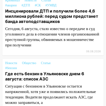
Криминал
Новости
Статьи
16:09
Ветераны легкой атлетики из
#аварии
#ДТП
#СК
#УМВД
Ульяновска успешно выступили на
Инсценировали ДТП и получили более 4,6
Чемпионате России
миллиона рублей: перед судом предстанет
банда автоподставщиков
16:02
В Ульяновской области убрали
Сегодня, 6 августа, стало известно о передаче в суд
более 28% площадей зерновых и
уголовного дела в отношении членов организованной
зернобобовых культур
преступной группы, обвиняемых в мошенничестве
15:51
Бросила кирпич в жену брата: в
при получении
Ульяновской области завели дело на
06.08.2026
агрессивную женщину
15:47
На улице Радищева сбили
Новости
Общество
Статьи
курьера: крупная авария в Ульяновске
#бензин
Где есть бензин в Ульяновске днем 6
15:15
Проводил до квартиры и ограбил:
августа: список АЗС
новый кавалер женщины оказался
Ситуация с бензином в Ульяновске остается
рецидивистом
напряженной, хотя уже и появились положительные
14:26
В Ульяновске ограничат движение
тенденции. Водители продолжают искать АЗС, где
по улице Ефремова
можно заправиться, а