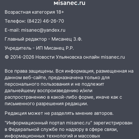
22:58
Соцсети: на проспекте Тюленева
Возрастная категория 18+
ДТП с мотоциклистом
Телефон: (8422) 46-26-70
20:22
Мошенники обманули 92-летнюю
E-mail: misanec@yandex.ru
жительницу Ульяновской области
Главный редактор - Мисанец З.Ф.
19:14
Житель Ульяновской области
Учредитель - ИП Мисанец Р.Р.
подвез троих незнакомцев на трассе и
© 2014-2026 Новости Ульяновска онлайн
misanec.ru
заработал уголовное дело
18:14
Прогноз погоды на 6 августа в
Все права защищены. Вся информация, размещенная на
Ульяновской области
данном веб-сайте, предназначена только для
персонального пользования и не подлежит
18:00
Мотофристайл, рок и силовой
дальнейшему воспроизведению и/или
экстрим: в Ульяновске пройдет
распространению в какой-либо форме, иначе как с
большой фестиваль «Наше время»
письменного разрешения редакции.
17:30
Где есть бензин в Ульяновске 5
Редакция может не разделять мнение авторов.
августа после рабочего дня: список АЗС
"Информационный портал misanec.ru" зарегистрирован
в Федеральной службе по надзору в сфере связи,
17:05
«Обыск» по видеосвязи: в
информационных технологий и массовых
Ульяновске задержали 19-летнюю