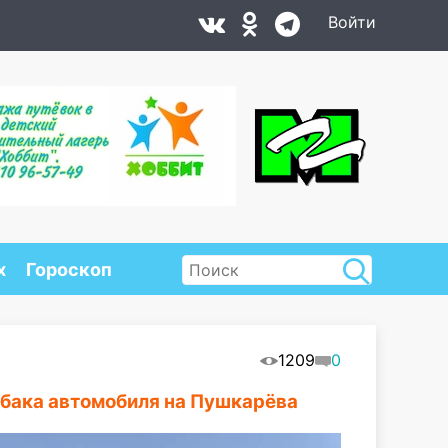
Войти
х
Гороскоп
1209
0
обака автомобиля на Пушкарёва