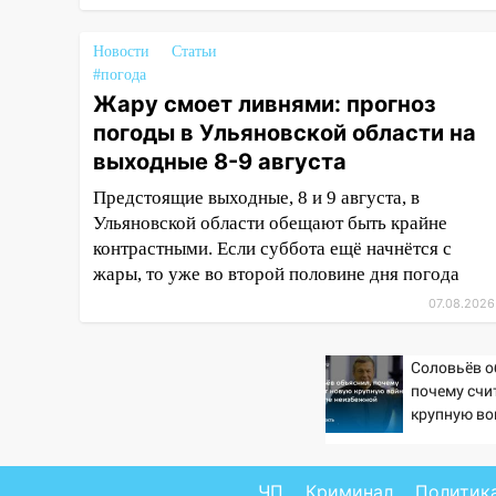
15:34
После вмешательства
Новости
Статьи
прокуратуры в селах
#погода
Ульяновской области привели
Жару смоет ливнями: прогноз
в порядок детские площадки
погоды в Ульяновской области на
15:27
Прокуратура проверяет
выходные 8-9 августа
капремонт школы в селе
Кивать
Предстоящие выходные, 8 и 9 августа, в
Ульяновской области обещают быть крайне
15:08
В Кузоватово после
контрастными. Если суббота ещё начнётся с
прокурорской проверки
жары, то уже во второй половине дня погода
обновили разметку на
07.08.2026
пешеходных переходах
14:40
На проспекте Гая в
Соловьёв о
Ульяновске запретили
почему счи
остановку автомобилей на 50-
крупную во
метровом участке
неизбежно
14:22
В Новом городе 8 августа
пройдет большой фестиваль
ЧП
Криминал
Политик