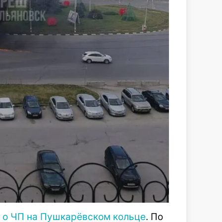
и
о ЧП на Пушкарёвском кольце
. По