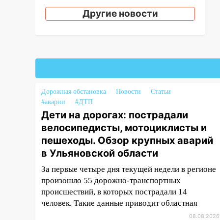
16:51
В Чердаклинском районе
Другие новости
ремонтируют дороги, ставят
остановки и проводят новое
освещение
16:35
В Ульяновске установили
ещё девять бункеров для
крупногабаритного мусора
16:26
В Ульяновске бесплатно
Дорожная обстановка
Новости
Статьи
#аварии
#ДТП
покажут матч «Волги» под
Дети на дорогах: пострадали
открытым небом
велосипедисты, мотоциклисты и
16:12
В Ульяновском
пешеходы. Обзор крупных аварий
госуниверситете разработают
в Ульяновской области
отечественный прибор для
цифровой ПЦР
За первые четыре дня текущей недели в регионе
произошло 55 дорожно-транспортных
15:47
Ульяновцы могут
происшествий, в которых пострадали 14
вернуть деньги за абонементы
человек. Такие данные приводит областная
закрывшегося фитнес-клуба
«Рекорд-Fitness»
08.08.2026