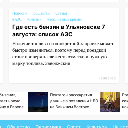
Новости
Общество
Статьи
#АЗС
#бензин
#топливный кризис
Где есть бензин в Ульяновске 7
августа: список АЗС
Наличие топлива на конкретной заправке может
быстро измениться, поэтому перед поездкой
стоит проверять свежесть отметки и нужную
марку топлива. Заволжский
07.08.2026
бъяснил,
Пентагон рассекретил
Ро
тает новую
данные о появлении НЛО
со
йну в Европе
на Ближнем Востоке
но
й
а
Общество
Экономика
Спорт
Культура
На до