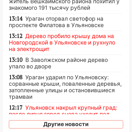
житель Вешкаймского района похитил у
знакомого 191 тысячу рублей
13:14
Ураган оторвал светофор на
проспекте Филатова в Ульяновске
13:12
Дерево пробило крышу дома на
Новгородской в Ульяновске и рухнуло
на электрощит
13:10
В Заволжском районе дерево
упало во дворе
13:08
Ураган ударил по Ульяновску:
сорванные крыши, поваленные деревья,
затопленные улицы и остановившиеся
трамваи
12:17
Ульяновск накрыл крупный град:
после ливня город снова уходит под
воду
Другие новости
12:12
Прокуратура взяла на контроль