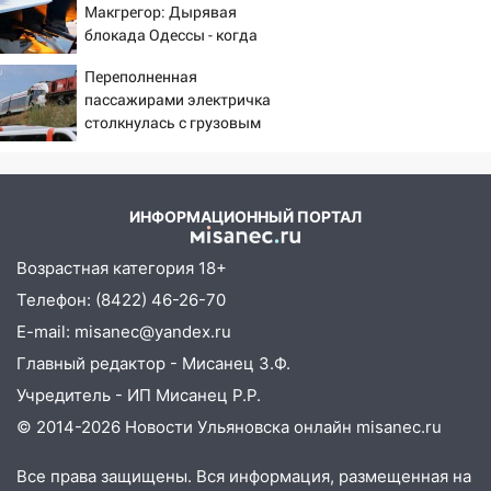
прокуратуры в селах Ульяновской
Макгрегор: Дырявая
блокада Одессы - когда
области привели в порядок детские
же в командовании ВМФ
площадки
Переполненная
России за это полетят
15:27
пассажирами электричка
Прокуратура проверяет
головы?
столкнулась с грузовым
капремонт школы в селе Кивать
поездом — десятки
15:08
В Кузоватово после прокурорской
человек пострадали.
проверки обновили разметку на
Видео с места ЧП
пешеходных переходах
ИНФОРМАЦИОННЫЙ ПОРТАЛ
14:40
На проспекте Гая в Ульяновске
Возрастная категория 18+
запретили остановку автомобилей на
Телефон: (8422) 46-26-70
50-метровом участке
E-mail: misanec@yandex.ru
14:22
В Новом городе 8 августа пройдет
Главный редактор - Мисанец З.Ф.
большой фестиваль «Наше время» с
мотофристайлом и концертом
Учредитель - ИП Мисанец Р.Р.
«Мураками»
© 2014-2026 Новости Ульяновска онлайн
misanec.ru
14:04
Жару смоет ливнями: прогноз
Все права защищены. Вся информация, размещенная на
погоды в Ульяновской области на