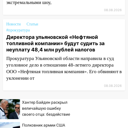
экстремальными шоу,
новых аппаратов ИВЛ
08.08.2026
16:51
В Чердаклинском районе
ремонтируют дороги, ставят остановки
Новости
Статьи
и проводят новое освещение
#прокуратура
Директора ульяновской «Нефтяной
16:35
В Ульяновске установили ещё
топливной компании» будут судить за
девять бункеров для крупногабаритного
неуплату 48,4 млн рублей налогов
мусора
Прокуратура Ульяновской области направила в суд
16:26
В Ульяновске бесплатно покажут
уголовное дело в отношении 48-летнего директора
матч «Волги» под открытым небом
ООО «Нефтяная топливная компания». Его обвиняют в
уклонении от
16:12
В Ульяновском госуниверситете
разработают отечественный прибор для
08.08.2026
цифровой ПЦР
15:47
Ульяновцы могут вернуть деньги
Хантер Байден раскрыл
за абонементы закрывшегося фитнес-
величайшую ошибку
клуба «Рекорд-Fitness»
своего отца: бездействие
против Трампа
15:34
После вмешательства
Полковник армии США