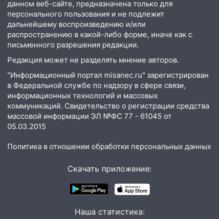
данном веб-сайте, предназначена только для
выходные 8-9 августа
персонального пользования и не подлежит
13:30
В Ульяновске транспортные
дальнейшему воспроизведению и/или
распространению в какой-либо форме, иначе как с
полицейские проведут акцию «Час
письменного разрешения редакции.
пассажира»
Редакция может не разделять мнение авторов.
13:20
В Ульяновске за один день
обокрали женщину на пляже и
"Информационный портал misanec.ru" зарегистрирован
подростка в сквере
в Федеральной службе по надзору в сфере связи,
информационных технологий и массовых
13:01
В Димитровграде мужчина
коммуникаций. Свидетельство о регистрации средства
выбросил из машины страйкбольную
массовой информации ЭЛ №ФС 77 - 61045 от
гранату: его задержали
05.03.2015
12:34
На Ульяновскую область
Политика в отношении обработки персональных данных
надвигается сильнейшая непогода: град
и шквал до 27 м/с
Скачать приложение:
12:31
Ульяновец хотел купить иномарку
из Европы и потерял 760 тысяч рублей
12:20
В Чердаклинском районе
Наша статистика: