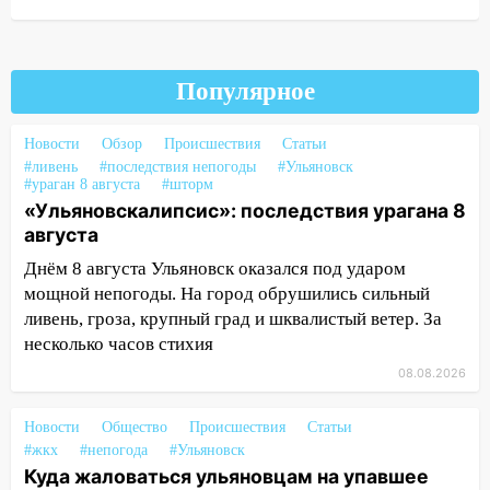
ДТП с шестилетним ребёнком на улице
Федерации
12:01
Пьяная женщина сбила
Популярное
шестилетнего ребёнка на улице
Федерации: возбуждено уголовное дело
Новости
Обзор
Происшествия
Статьи
#ливень
#последствия непогоды
#Ульяновск
11:16
В Ульяновске ищут 37-летнего
#ураган 8 августа
#шторм
мужчину, пропавшего ещё 19 июля
«Ульяновскалипсис»: последствия урагана 8
августа
10:30
От мотофристайла до прогулки с
хаски: куда сходить в Ульяновской
Днём 8 августа Ульяновск оказался под ударом
области 8–9 августа
мощной непогоды. На город обрушились сильный
ливень, гроза, крупный град и шквалистый ветер. За
10:11
Директора ульяновской
несколько часов стихия
«Нефтяной топливной компании» будут
судить за неуплату 48,4 млн рублей
08.08.2026
налогов
Новости
Общество
Происшествия
Статьи
09:28
Дети на дорогах: пострадали
#жкх
#непогода
#Ульяновск
велосипедисты, мотоциклисты и
Куда жаловаться ульяновцам на упавшее
пешеходы. Обзор крупных аварий в