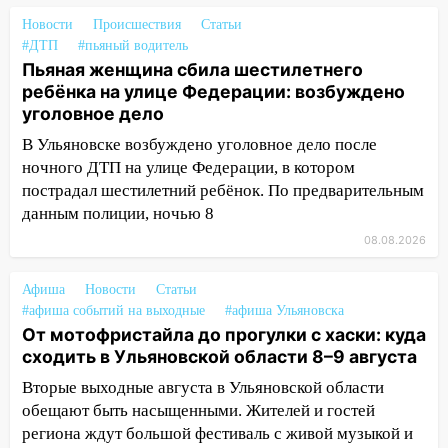
купить тракторы с отсрочкой платежа
Новости
Происшествия
Статьи
до декабря
#ДТП
#пьяный водитель
Пьяная женщина сбила шестилетнего
19:34
В следственном управлении
ребёнка на улице Федерации: возбуждено
состоялось торжественное
уголовное дело
мероприятие, приуроченное к
празднованию Дня сотрудника органов
В Ульяновске возбуждено уголовное дело после
следствия Российской Федерации
ночного ДТП на улице Федерации, в котором
пострадал шестилетний ребёнок. По предварительным
19:30
Ульяновцев приглашают
данным полиции, ночью 8
поддержать «Симбирскую чебурашку»
08.08.2026
на фестивале «ФормАРТ»
18:11
Ульяновская область стала
Афиша
Новости
Статьи
пилотным регионом проекта
#афиша событий на выходные
#афиша Ульяновска
«Культурное долголетие»
От мотофристайла до прогулки с хаски: куда
сходить в Ульяновской области 8–9 августа
17:23
Прогноз погоды в Ульяновской
области на 8 августа
Вторые выходные августа в Ульяновской области
обещают быть насыщенными. Жителей и гостей
17:16
В реанимацию Ульяновской
региона ждут большой фестиваль с живой музыкой и
областной больницы поступили шесть