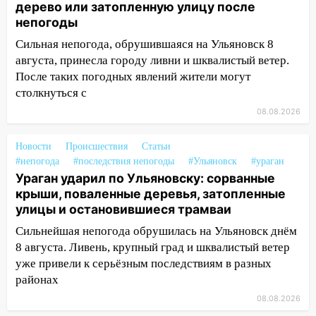
дерево или затопленную улицу после
Ульяновской области
непогоды
08:30
Поджог со свечой, 16 сгоревших
Сильная непогода, обрушившаяся на Ульяновск 8
домов и выстрел за водку
августа, принесла городу ливни и шквалистый ветер.
После таких погодных явлений жители могут
07:50
Какая погоды будет днем 8
столкнуться с
августа
08.08.2026
06:45
Императорский мост в
Ульяновске останется закрытым до
Новости
Происшествия
Статьи
утра 10 августа
#непогода
#последствия непогоды
#Ульяновск
#ураган
Ураган ударил по Ульяновску: сорванные
05:18
Судьба готовит сюрприз: гороскоп
крыши, поваленные деревья, затопленные
на 8 августа — кому повезет с
улицы и остановившиеся трамваи
деньгами, а кого ждет неожиданная
встреча
Сильнейшая непогода обрушилась на Ульяновск днём
8 августа. Ливень, крупный град и шквалистый ветер
04:47
В Ульяновской области объявили
уже привели к серьёзным последствиям в разных
ракетную опасность: звучат сирены
районах
07.08.2026
08.08.2026
20:40
Ульяновские аграрии смогут