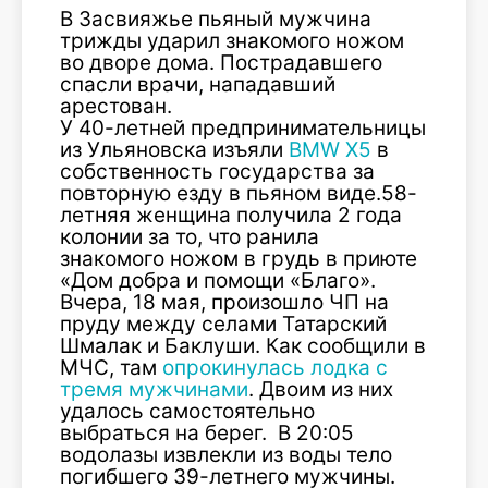
В Засвияжье пьяный мужчина
трижды ударил знакомого ножом
во дворе дома. Пострадавшего
спасли врачи, нападавший
арестован.
У 40-летней предпринимательницы
из Ульяновска изъяли
BMW X5
в
собственность государства за
повторную езду в пьяном виде.58-
летняя женщина получила 2 года
колонии за то, что ранила
знакомого ножом в грудь в приюте
«Дом добра и помощи «Благо».
Вчера, 18 мая, произошло ЧП на
пруду между селами Татарский
Шмалак и Баклуши. Как сообщили в
МЧС, там
опрокинулась лодка с
тремя мужчинами
. Двоим из них
удалось самостоятельно
выбраться на берег. В 20:05
водолазы извлекли из воды тело
погибшего 39-летнего мужчины.