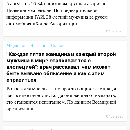
10:40
В Ульяновске спасатели ночью
5 августа в 16:34 произошла крупная авария в
нашли потерявшегося в заброшенных
Цильнинском районе. По предварительной
садах 79-летнего мужчину
информации ГАИ, 38-летний мужчина за рулем
автомобиля «Хонда Аккорд» при
10:26
На нескольких улицах Ульяновска
07.08.2026
временно отключили холодную воду
10:14
В Ульяновске двоих участников
Медицина
Новости
Статьи
коррупционной схемы при ЦГКБ
"Каждая пятая женщина и каждый второй
отправили в колонию на 7 и 8 лет
мужчина в мире сталкиваются с
09:52
алопецией": врач рассказал, чем может
Ночью беспилотники сбили над
быть вызвано облысение и как с этим
соседними Татарстаном и Саратовской
справиться
областью
Волосы для многих — не просто вопрос эстетики, а
09:41
Диана Шурыгина уверовала в
часть идентичности. Когда они начинают выпадать,
Бога в СИЗО
это становится испытанием. По данным Всемирной
09:35
В Ульяновске директора фирмы
организации
будут судить за неуплату налогов на 48
07.08.2026
млн рублей