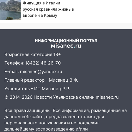
Чемпионате России
Живущая в Италии
первого массированного
русская сравнила жизнь в
удара
16:02
В Ульяновской области убрали
Европе и в Крыму
более 28% площадей зерновых и
зернобобовых культур
15:51
Бросила кирпич в жену брата: в
ИНФОРМАЦИОННЫЙ ПОРТАЛ
Ульяновской области завели дело на
агрессивную женщину
Возрастная категория 18+
15:47
На улице Радищева сбили
Телефон: (8422) 46-26-70
курьера: крупная авария в Ульяновске
E-mail: misanec@yandex.ru
15:15
Проводил до квартиры и ограбил:
Главный редактор - Мисанец З.Ф.
новый кавалер женщины оказался
Учредитель - ИП Мисанец Р.Р.
рецидивистом
© 2014-2026 Новости Ульяновска онлайн
misanec.ru
14:26
В Ульяновске ограничат движение
по улице Ефремова
Все права защищены. Вся информация, размещенная на
данном веб-сайте, предназначена только для
14:23
67% ульяновцев готовы
персонального пользования и не подлежит
передумать увольняться, если им
дальнейшему воспроизведению и/или