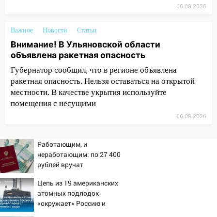
23:20
Прогноз погоды на 7 августа в
06.08.2026
Ульяновской области
20:04
Важное
Ульяновцев приглашают на забег,
Новости
Статьи
посвящённый Дню воздушного флота
Внимание! В Ульяновской области
России
объявлена ракетная опасность
Губернатор сообщил, что в регионе объявлена
19:12
В Ульяновской области
ракетная опасность. Нельзя оставаться на открытой
руководителя частной компании
наказали за сокрытие прошлого своего
местности. В качестве укрытия используйте
сотрудник
помещения с несущими
06.08.2026
18:02
В Ульяновск едут звезды
баскетбола!
Работающим, и
17:08
Ульяновский областной суд
неработающим: по 27 400
оставил в силе приговор руководству
рублей вручат
«УльяновскФармации» за махинации на
пенсионерам в сентябре -
3,2 млн рублей
Цепь из 19 американских
PrimaMedia.ru
атомных подлодок
16:09
Ветераны легкой атлетики из
«окружает» Россию и
Ульяновска успешно выступили на
Китай: это инструмент