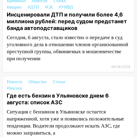
08:22
Подросток на питбайке сбил
Криминал
Новости
Статьи
велосипедистку: пострадали двое
#аварии
#ДТП
#СК
#УМВД
Инсценировали ДТП и получили более 4,6
07:20
Жара возвращается: ожидается
миллиона рублей: перед судом предстанет
знойный и сухой четверг
банда автоподставщиков
06:00
Под Ульяновском при развороте
Сегодня, 6 августа, стало известно о передаче в суд
пострадал 38-летний водитель
уголовного дела в отношении членов организованной
иномарки
преступной группы, обвиняемых в мошенничестве
при получении
05:00
«Каждая пятая женщина и каждый
06.08.2026
второй мужчина в мире сталкиваются с
алопецией»: врач рассказал, чем может
быть вызвано облысение и как с этим
Новости
Общество
Статьи
справиться
#бензин
Где есть бензин в Ульяновске днем 6
03:30
Гороскоп на 7 августа: пятница
августа: список АЗС
принесет прилив творческой энергии и
Ситуация с бензином в Ульяновске остается
отличные шансы исправить старые
напряженной, хотя уже и появились положительные
ошибки
тенденции. Водители продолжают искать АЗС, где
06.08.2026
можно заправиться, а