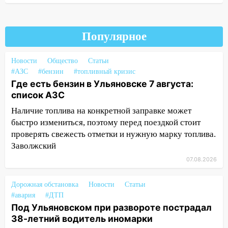
11:50
Заснул рядом с ребёнком и
случайно задушил его: суд вынес
приговор
Популярное
11:38
В Ленинском районе пожар
полностью уничтожил дачный дом и
Новости
Общество
Статьи
сарай
#АЗС
#бензин
#топливный кризис
Где есть бензин в Ульяновске 7 августа:
11:38
В Госдуме предложили отменить
список АЗС
ЕГЭ с 2027 года
Наличие топлива на конкретной заправке может
11:25
В Ульяновске ИИ будет выявлять
быстро измениться, поэтому перед поездкой стоит
нарушителей на контейнерных
проверять свежесть отметки и нужную марку топлива.
площадках
Заволжский
11:20
07.08.2026
Ульяновская шахматистка
Валерия Клейменова выиграла два
золота в составе сборной мира
Дорожная обстановка
Новости
Статьи
#авария
#ДТП
11:16
В Ульяновске открыли памятную
Под Ульяновском при развороте пострадал
доску декабристу Кондратию Рылееву
38-летний водитель иномарки