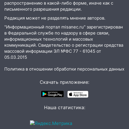
повысят зарплату
распространению в какой-либо форме, иначе как с
письменного разрешения редакции.
14:01
Инсценировали ДТП и получили
более 4,6 миллиона рублей: перед
Редакция может не разделять мнение авторов.
судом предстанет банда
"Информационный портал misanec.ru" зарегистрирован
автоподставщиков
в Федеральной службе по надзору в сфере связи,
информационных технологий и массовых
13:36
В Инзе произошел крупный пожар
коммуникаций. Свидетельство о регистрации средства
13:00
массовой информации ЭЛ №ФС 77 - 61045 от
В суде защитили репутацию
05.03.2015
мужчины, которого необоснованно
обвиняли в жестоком обращении с
Политика в отношении обработки персональных данных
животными
12:28
Миллион на «льготниках»: в
Скачать приложение:
Ульяновской области перевозчик
провернул хитрую схему с чужими
проездными
Наша статистика:
12:10
Ульяновский алиментщик накопил
120 тысяч долга
11:49
Снят режим «Ракетная