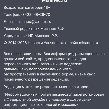
посвящённый Дню воздушного флота
России
Возрастная категория 18+
Телефон: (8422) 46-26-70
19:12
В Ульяновской области
руководителя частной компании
E-mail: misanec@yandex.ru
наказали за сокрытие прошлого своего
Главный редактор - Мисанец З.Ф.
сотрудник
Учредитель - ИП Мисанец Р.Р.
18:02
В Ульяновск едут звезды
© 2014-2026 Новости Ульяновска онлайн
misanec.ru
баскетбола!
Все права защищены. Вся информация, размещенная на
17:08
Ульяновский областной суд
данном веб-сайте, предназначена только для
оставил в силе приговор руководству
персонального пользования и не подлежит
«УльяновскФармации» за махинации на
дальнейшему воспроизведению и/или
3,2 млн рублей
распространению в какой-либо форме, иначе как с
письменного разрешения редакции.
16:09
Ветераны легкой атлетики из
Ульяновска успешно выступили на
Редакция может не разделять мнение авторов.
Чемпионате России
"Информационный портал misanec.ru" зарегистрирован
в Федеральной службе по надзору в сфере связи,
16:02
В Ульяновской области убрали
информационных технологий и массовых
более 28% площадей зерновых и