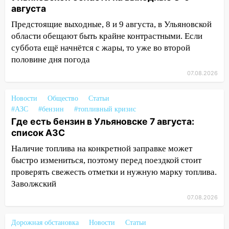
августа
13:01
В Димитровграде мужчина
выбросил из машины страйкбольную
Предстоящие выходные, 8 и 9 августа, в Ульяновской
гранату: его задержали
области обещают быть крайне контрастными. Если
суббота ещё начнётся с жары, то уже во второй
12:34
На Ульяновскую область
половине дня погода
надвигается сильнейшая непогода: град
и шквал до 27 м/с
07.08.2026
12:31
Ульяновец хотел купить иномарку
Новости
Общество
Статьи
из Европы и потерял 760 тысяч рублей
#АЗС
#бензин
#топливный кризис
Где есть бензин в Ульяновске 7 августа:
12:20
В Чердаклинском районе
список АЗС
столкнулись «Лада» и Chevrolet:
пострадал 14-летний подросток
Наличие топлива на конкретной заправке может
быстро измениться, поэтому перед поездкой стоит
12:00
Где есть бензин в Ульяновске 7
проверять свежесть отметки и нужную марку топлива.
августа: список АЗС
Заволжский
11:50
Заснул рядом с ребёнком и
07.08.2026
случайно задушил его: суд вынес
приговор
Дорожная обстановка
Новости
Статьи