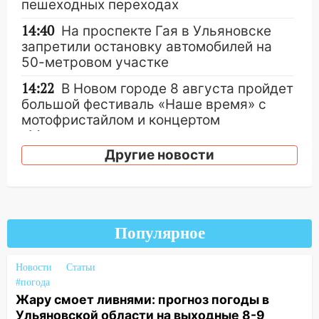
пешеходных переходах
14:40
На проспекте Гая в Ульяновске
запретили остановку автомобилей на
50-метровом участке
14:22
В Новом городе 8 августа пройдет
большой фестиваль «Наше время» с
мотофристайлом и концертом
«Мураками»
Другие новости
14:04
Жару смоет ливнями: прогноз
погоды в Ульяновской области на
выходные 8-9 августа
13:30
В Ульяновске транспортные
Популярное
полицейские проведут акцию «Час
пассажира»
Новости
Статьи
13:20
В Ульяновске за один день
#погода
обокрали женщину на пляже и
Жару смоет ливнями: прогноз погоды в
подростка в сквере
Ульяновской области на выходные 8-9