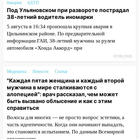
#авария
#ДТП
11:38
В Ленинском районе пожар
Под Ульяновском при развороте пострадал
полностью уничтожил дачный дом и
38-летний водитель иномарки
сарай
5 августа в 16:34 произошла крупная авария в
11:38
В Госдуме предложили отменить
Цильнинском районе. По предварительной
ЕГЭ с 2027 года
информации ГАИ, 38-летний мужчина за рулем
11:25
автомобиля «Хонда Аккорд» при
В Ульяновске ИИ будет выявлять
нарушителей на контейнерных
07.08.2026
площадках
Медицина
Новости
Статьи
11:20
Ульяновская шахматистка
Валерия Клейменова выиграла два
"Каждая пятая женщина и каждый второй
золота в составе сборной мира
мужчина в мире сталкиваются с
алопецией": врач рассказал, чем может
11:16
В Ульяновске открыли памятную
быть вызвано облысение и как с этим
доску декабристу Кондратию Рылееву
справиться
10:40
В Ульяновске спасатели ночью
Волосы для многих — не просто вопрос эстетики, а
нашли потерявшегося в заброшенных
часть идентичности. Когда они начинают выпадать,
садах 79-летнего мужчину
это становится испытанием. По данным Всемирной
организации