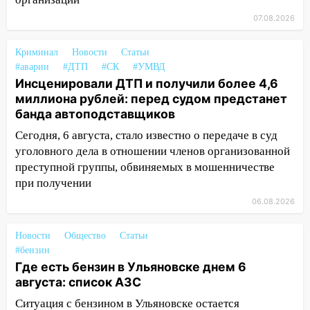
10:26
На нескольких улицах Ульяновска
07.08.2026
временно отключили холодную воду
10:14
В Ульяновске двоих участников
Криминал
Новости
Статьи
коррупционной схемы при ЦГКБ
#аварии
#ДТП
#СК
#УМВД
отправили в колонию на 7 и 8 лет
Инсценировали ДТП и получили более 4,6
миллиона рублей: перед судом предстанет
09:52
Ночью беспилотники сбили над
банда автоподставщиков
соседними Татарстаном и Саратовской
областью
Сегодня, 6 августа, стало известно о передаче в суд
уголовного дела в отношении членов организованной
09:41
Диана Шурыгина уверовала в
преступной группы, обвиняемых в мошенничестве
Бога в СИЗО
при получении
09:35
В Ульяновске директора фирмы
06.08.2026
будут судить за неуплату налогов на 48
млн рублей
Новости
Общество
Статьи
#бензин
08:22
Подросток на питбайке сбил
Где есть бензин в Ульяновске днем 6
велосипедистку: пострадали двое
августа: список АЗС
07:20
Жара возвращается: ожидается
Ситуация с бензином в Ульяновске остается