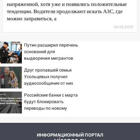
знойный и сухой четверг
напряженной, хотя уже и появились положительные
тенденции. Водители продолжают искать АЗС, где
06:00
Под Ульяновском при развороте
можно заправиться, а
пострадал 38-летний водитель
иномарки
06.08.2026
05:00
«Каждая пятая женщина и каждый
второй мужчина в мире сталкиваются с
Путин расширил перечень
алопецией»: врач рассказал, чем может
оснований для
выдворения мигрантов
быть вызвано облысение и как с этим
справиться
Друг пропавшей семьи
03:30
Усольцевых получил
Гороскоп на 7 августа: пятница
аудиосообщение от них
принесет прилив творческой энергии и
отличные шансы исправить старые
Российские банки с марта
ошибки
будут блокировать
06.08.2026
переводы по новому
признаку
23:20
Прогноз погоды на 7 августа в
Ульяновской области
20:04
Ульяновцев приглашают на забег,
ИНФОРМАЦИОННЫЙ ПОРТАЛ