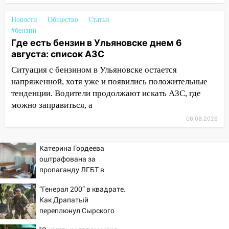
11:25
В Ульяновске ИИ будет выявлять
нарушителей на контейнерных
Новости
Общество
Статьи
площадках
#бензин
Где есть бензин в Ульяновске днем 6
11:20
Ульяновская шахматистка
августа: список АЗС
Валерия Клейменова выиграла два
золота в составе сборной мира
Ситуация с бензином в Ульяновске остается
напряженной, хотя уже и появились положительные
11:16
В Ульяновске открыли памятную
тенденции. Водители продолжают искать АЗС, где
доску декабристу Кондратию Рылееву
можно заправиться, а
10:40
В Ульяновске спасатели ночью
06.08.2026
нашли потерявшегося в заброшенных
садах 79-летнего мужчину
Катерина Гордеева
10:26
На нескольких улицах Ульяновска
оштрафована за
временно отключили холодную воду
пропаганду ЛГБТ в
интернете - Новости на
10:14
В Ульяновске двоих участников
“Генерал 200” в квадрате.
Вести.ru
коррупционной схемы при ЦГКБ
Как Драпатый
отправили в колонию на 7 и 8 лет
переплюнул Сырского
09:52
Ночью беспилотники сбили над