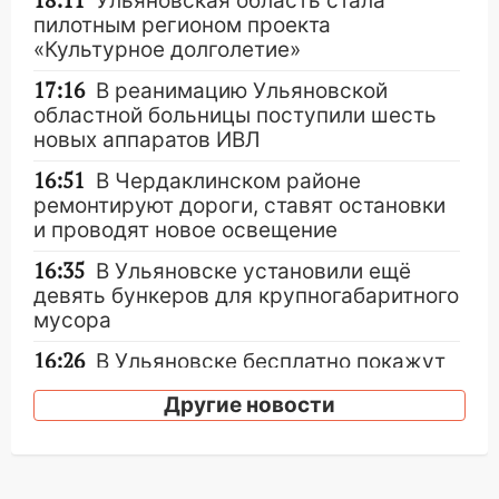
18:11
Ульяновская область стала
пилотным регионом проекта
«Культурное долголетие»
17:16
В реанимацию Ульяновской
областной больницы поступили шесть
новых аппаратов ИВЛ
16:51
В Чердаклинском районе
ремонтируют дороги, ставят остановки
и проводят новое освещение
16:35
В Ульяновске установили ещё
девять бункеров для крупногабаритного
мусора
16:26
В Ульяновске бесплатно покажут
матч «Волги» под открытым небом
Другие новости
16:12
В Ульяновском госуниверситете
разработают отечественный прибор для
цифровой ПЦР