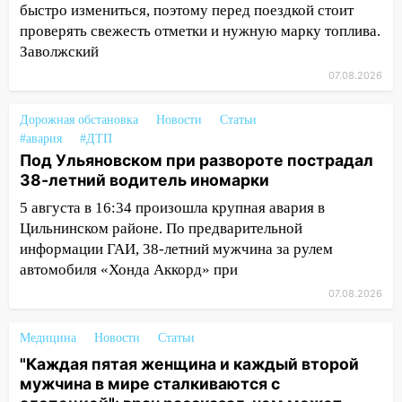
быстро измениться, поэтому перед поездкой стоит
мотофристайлом и концертом
проверять свежесть отметки и нужную марку топлива.
«Мураками»
Заволжский
14:04
Жару смоет ливнями: прогноз
07.08.2026
погоды в Ульяновской области на
выходные 8-9 августа
Дорожная обстановка
Новости
Статьи
13:30
В Ульяновске транспортные
#авария
#ДТП
Под Ульяновском при развороте пострадал
полицейские проведут акцию «Час
38-летний водитель иномарки
пассажира»
5 августа в 16:34 произошла крупная авария в
13:20
В Ульяновске за один день
Цильнинском районе. По предварительной
обокрали женщину на пляже и
информации ГАИ, 38-летний мужчина за рулем
подростка в сквере
автомобиля «Хонда Аккорд» при
13:01
В Димитровграде мужчина
07.08.2026
выбросил из машины страйкбольную
гранату: его задержали
Медицина
Новости
Статьи
12:34
На Ульяновскую область
"Каждая пятая женщина и каждый второй
надвигается сильнейшая непогода: град
мужчина в мире сталкиваются с
и шквал до 27 м/с