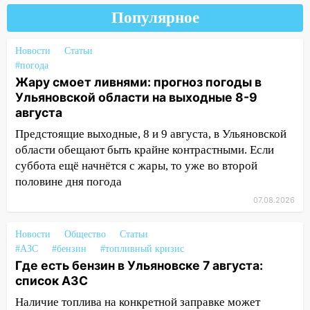
15:47
Ульяновцы могут вернуть деньги
Популярное
за абонементы закрывшегося фитнес-
клуба «Рекорд-Fitness»
Новости
Статьи
15:34
После вмешательства
#погода
Жару смоет ливнями: прогноз погоды в
прокуратуры в селах Ульяновской
Ульяновской области на выходные 8-9
области привели в порядок детские
августа
площадки
Предстоящие выходные, 8 и 9 августа, в Ульяновской
15:27
Прокуратура проверяет
области обещают быть крайне контрастными. Если
капремонт школы в селе Кивать
суббота ещё начнётся с жары, то уже во второй
15:08
В Кузоватово после прокурорской
половине дня погода
проверки обновили разметку на
07.08.2026
пешеходных переходах
14:40
На проспекте Гая в Ульяновске
Новости
Общество
Статьи
запретили остановку автомобилей на
#АЗС
#бензин
#топливный кризис
Где есть бензин в Ульяновске 7 августа:
50-метровом участке
список АЗС
14:22
В Новом городе 8 августа пройдет
Наличие топлива на конкретной заправке может
большой фестиваль «Наше время» с