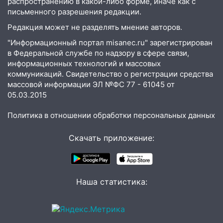
распространению в какой-либо форме, иначе как с
алопецией»: врач рассказал, чем может
письменного разрешения редакции.
быть вызвано облысение и как с этим
Редакция может не разделять мнение авторов.
справиться
"Информационный портал misanec.ru" зарегистрирован
03:30
Гороскоп на 7 августа: пятница
в Федеральной службе по надзору в сфере связи,
принесет прилив творческой энергии и
информационных технологий и массовых
отличные шансы исправить старые
коммуникаций. Свидетельство о регистрации средства
ошибки
массовой информации ЭЛ №ФС 77 - 61045 от
05.03.2015
06.08.2026
23:20
Прогноз погоды на 7 августа в
Политика в отношении обработки персональных данных
Ульяновской области
Скачать приложение:
20:04
Ульяновцев приглашают на забег,
посвящённый Дню воздушного флота
России
19:12
В Ульяновской области
Наша статистика:
руководителя частной компании
наказали за сокрытие прошлого своего
сотрудник