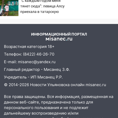
"С каждым годом меня
соседними Татарстаном и Саратовской
тянет сюда": певица Алсу
областью
приехала в татарскую
деревню, где прошло ее
09:41
Диана Шурыгина уверовала в
детство 07/08/2026 –
Бога в СИЗО
Новости
ИНФОРМАЦИОННЫЙ ПОРТАЛ
09:35
В Ульяновске директора фирмы
будут судить за неуплату налогов на 48
Возрастная категория 18+
млн рублей
Телефон: (8422) 46-26-70
08:22
Подросток на питбайке сбил
E-mail: misanec@yandex.ru
велосипедистку: пострадали двое
Главный редактор - Мисанец З.Ф.
07:20
Жара возвращается: ожидается
Учредитель - ИП Мисанец Р.Р.
знойный и сухой четверг
© 2014-2026 Новости Ульяновска онлайн
misanec.ru
06:00
Под Ульяновском при развороте
пострадал 38-летний водитель
Все права защищены. Вся информация, размещенная на
иномарки
данном веб-сайте, предназначена только для
персонального пользования и не подлежит
05:00
«Каждая пятая женщина и каждый
дальнейшему воспроизведению и/или
второй мужчина в мире сталкиваются с