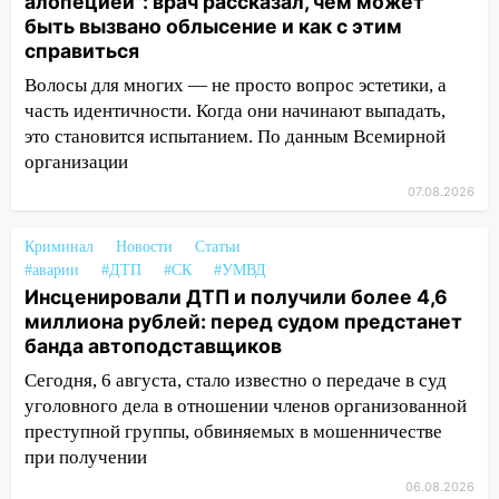
алопецией": врач рассказал, чем может
быть вызвано облысение и как с этим
12:31
Ульяновец хотел купить иномарку
справиться
из Европы и потерял 760 тысяч рублей
Волосы для многих — не просто вопрос эстетики, а
12:20
В Чердаклинском районе
часть идентичности. Когда они начинают выпадать,
столкнулись «Лада» и Chevrolet:
это становится испытанием. По данным Всемирной
пострадал 14-летний подросток
организации
12:00
Где есть бензин в Ульяновске 7
07.08.2026
августа: список АЗС
Криминал
Новости
Статьи
11:50
Заснул рядом с ребёнком и
#аварии
#ДТП
#СК
#УМВД
случайно задушил его: суд вынес
Инсценировали ДТП и получили более 4,6
приговор
миллиона рублей: перед судом предстанет
банда автоподставщиков
11:38
В Ленинском районе пожар
полностью уничтожил дачный дом и
Сегодня, 6 августа, стало известно о передаче в суд
сарай
уголовного дела в отношении членов организованной
преступной группы, обвиняемых в мошенничестве
11:38
В Госдуме предложили отменить
при получении
ЕГЭ с 2027 года
06.08.2026