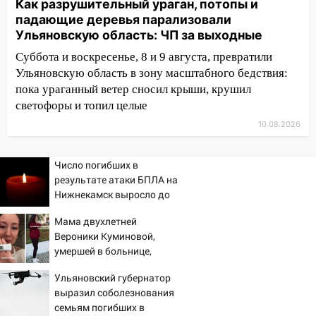
Как разрушительный ураган, потопы и
человека на Волге и транспортный
падающие деревья парализовали
коллапс
Ульяновскую область: ЧП за выходные
19:43
Из-за ураганного ветра упали
Суббота и воскресенье, 8 и 9 августа, превратили
деревья в парке «Победы»
Ульяновскую область в зону масштабного бедствия:
пока ураганный ветер сносил крыши, крушил
18:00
Пепелище на Балтийской: в
светофоры и топил целые
Заволжье ульяновские спасатели
10.08.2026
ликвидировали крупный пожар
17:15
Прогноз погоды на 10 августа в
Число погибших в
Ульяновской области
результате атаки БПЛА на
Нижнекамск выросло до
16:00
В Ульяновске во время шторма на
13
Волге пропал известный блогер: нужна
Мама двухлетней
помощь в поисках
Вероники Куминовой,
умершей в больнице,
15:28
Соцсети: на «Ауди» упало дерево
беременна: семья ждет
в Новом городе
Ульяновский губернатор
девочку
выразил соболезнования
15:12
В Ульяновске выгорела кухня в
семьям погибших в
многоэтажке