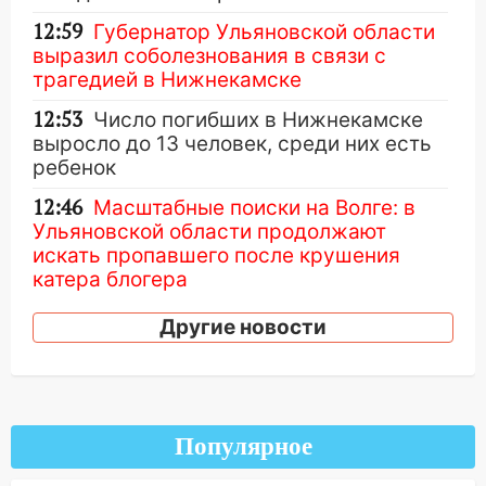
12:59
Губернатор Ульяновской области
выразил соболезнования в связи с
трагедией в Нижнекамске
12:53
Число погибших в Нижнекамске
выросло до 13 человек, среди них есть
ребенок
12:46
Масштабные поиски на Волге: в
Ульяновской области продолжают
искать пропавшего после крушения
катера блогера
11:53
Стало известно о состоянии
Другие новости
девочки, которую зажало между
автомобилем и перилами во время
«пьяного» ДТП на Федерации
11:29
Сергей Клопков назначен
Популярное
начальником управления
административно-технического