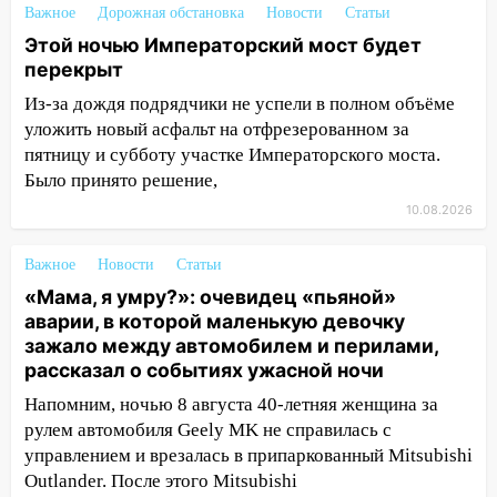
Важное
контроля администрации Ульяновска
Дорожная обстановка
Новости
Статьи
Этой ночью Императорский мост будет
11:12
В Ульяновской области в огне
перекрыт
погиб один человек
Из-за дождя подрядчики не успели в полном объёме
11:05
12 человек погибли и 39 получили
уложить новый асфальт на отфрезерованном за
ранения после атаки беспилотников на
пятницу и субботу участке Императорского моста.
Нижнекамск
Было принято решение,
10:51
В Ульяновской области
10.08.2026
перехвачены четыре беспилотника
Важное
Новости
Статьи
10:15
Соцсети: мотоциклист врезался в
«Мама, я умру?»: очевидец «пьяной»
«Калину» в Новом городе
аварии, в которой маленькую девочку
10:11
Во время атаки беспилотников в
зажало между автомобилем и перилами,
Нижнекамске погибли люди: в
рассказал о событиях ужасной ночи
республике объявили траур
Напомним, ночью 8 августа 40-летняя женщина за
рулем автомобиля Geely MK не справилась с
10:06
За выходные выпало больше
управлением и врезалась в припаркованный Mitsubishi
месячной нормы осадков и упало 111
Outlander. После этого Mitsubishi
деревьев в Ульяновске