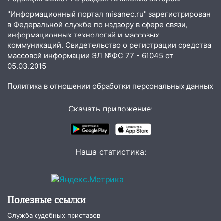
11:55
Соцсети: светофор упал на
"Информационный портал misanec.ru" зарегистрирован
машину во время сильного ливня в
в Федеральной службе по надзору в сфере связи,
Ульяновске
информационных технологий и массовых
коммуникаций. Свидетельство о регистрации средства
11:00
В Ульяновской области люди в
массовой информации ЭЛ №ФС 77 - 61045 от
СНТ сидят без света
05.03.2015
10:13
Прокуратура подвела итоги
Политика в отношении обработки персональных данных
недели в Ульяновской области
Скачать приложение:
09:18
Из-за ливня заблокировано
движение трамваев в Ульяновске
09:15
Ураган, изнасилование ребенка,
автоподставы и атака беспилотников:
Наша статистика:
важные итоги прошедшей недели в
Ульяновской области
08:20
В Ульяновске восстановили
Полезные ссылки
трамвайную и троллейбусную
инфраструктуру после шторма
Служба судебных приставов