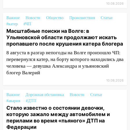
10.08.2026
10:00
В Кузоватово ураганный ветер
повредил кровли районного дома
Важное
Новости
Общество
Происшествия
Статьи
культуры и школы
#катер
#ЧП
09:20
Момент падения дерева на
Масштабные поиски на Волге: в
машину в Ульяновске попал на видео
Ульяновской области продолжают искать
пропавшего после крушения катера блогера
09:16
Утро ульяновских водителей
8 августа в разгар непогоды на Волге произошло ЧП:
началось с «глухой» пробки на старом
перевернулся катер, на борту которого находились два
мосту
человека — девушка Александра и ульяновский
09:10
Соцсети: на Московском шоссе в
блогер Валерий
Ульяновске произошла авария
10.08.2026
08:02
В Ульяновске во время
диспансеризации у 26-летнего парня
Важное
Дорожная обстановка
Новости
Статьи
выявили онкологию
#авария
#ДТП
Стало известно о состоянии девочки,
07:00
Прохладная ночь и ветреный
которую зажало между автомобилем и
день: прогноз погоды в Ульяновске 10
перилами во время «пьяного» ДТП на
августа
Федерации