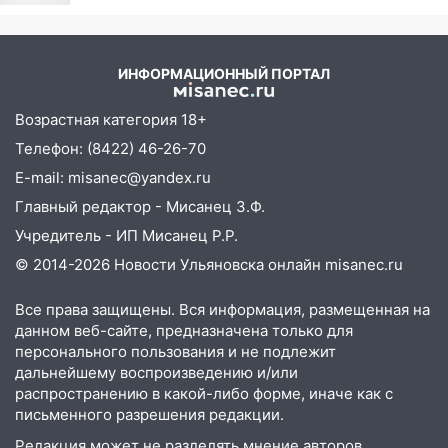
Нижнекамске
14:18
Гинеколог рассказала о том, с
какими сложностями сталкиваются
молодые мамы
ИНФОРМАЦИОННЫЙ ПОРТАЛ
13:02
Соцсети: на улице Розы
Возрастная категория 18+
Люксембург дерево упало на
Телефон: (8422) 46-26-70
автомобиль
E-mail: misanec@yandex.ru
13:00
«Благоприятный период для
Главный редактор - Мисанец З.Ф.
новых начинаний: гороскоп для всех
знаков зодиака на неделю с 10 по 16
Учредитель - ИП Мисанец Р.Р.
августа
© 2014-2026 Новости Ульяновска онлайн
misanec.ru
13:00
На проспекте Тюленева в
Все права защищены. Вся информация, размещенная на
Ульяновске образовалось «море»
данном веб-сайте, предназначена только для
12:57
персонального пользования и не подлежит
В Ульяновской области ожидается
дальнейшему воспроизведению и/или
крупный град
распространению в какой-либо форме, иначе как с
12:11
Где есть бензин в Ульяновске 9
письменного разрешения редакции.
августа: список АЗС
Редакция может не разделять мнение авторов.