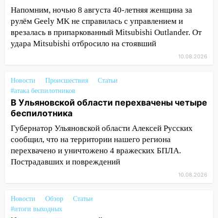
06:00
Как разрушительный ураган,
Напомним, ночью 8 августа 40-летняя женщина за
потопы и падающие деревья
рулём Geely MK не справилась с управлением и
парализовали Ульяновскую область: ЧП
врезалась в припаркованный Mitsubishi Outlander. От
за выходные
удара Mitsubishi отбросило на стоявший
05:50
10.08.2026
Пять украденных лошадей и
смертельная драка
Новости
Происшествия
Статьи
05:00
Боль, скованность и старение
#атака беспилотников
дисков: как повседневные привычки
В Ульяновской области перехвачены четыре
незаметно разрушают наш позвоночник
беспилотника
03:00
День скрытых ловушек и
Губернатор Ульяновской области Алексей Русских
внезапных подарков судьбы: гороскоп
сообщил, что на территории нашего региона
на 10 августа
перехвачено и уничтожено 4 вражеских БПЛА.
Пострадавших и повреждений
09.08.2026
10.08.2026
21:58
В Ульяновске около «нового»
моста утопили автомобиль «Вольво»
Новости
Обзор
Статьи
20:20
Итоги 9 августа в Ульяновской
#итоги выходных
области: разгул стихии, поиски