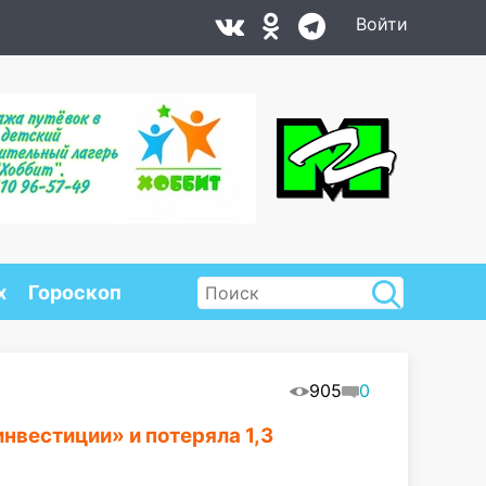
Войти
х
Гороскоп
905
0
нвестиции» и потеряла 1,3