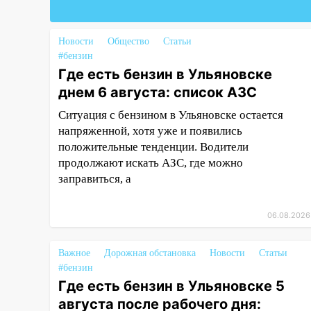
перевозчик провернул хитрую
схему с чужими проездными
Новости
Общество
Статьи
12:10
Ульяновский алиментщик
#бензин
накопил 120 тысяч долга
Где есть бензин в Ульяновске
днем 6 августа: список АЗС
11:49
Снят режим «Ракетная
опасность» на территории
Ситуация с бензином в Ульяновске остается
Ульяновской области
напряженной, хотя уже и появились
положительные тенденции. Водители
11:30
Кабмин РФ разрешил до 1
продолжают искать АЗС, где можно
июля 2027 года импорт, выпуск
заправиться, а
и обращение бензина Евро 2,
Евро 3, Евро 4
06.08.2026
11:12
Соцсети: на Рябикова
автомобиль врезался в забор
Важное
Дорожная обстановка
Новости
Статьи
10:27
Где есть бензин в
#бензин
Ульяновске днем 6 августа:
Где есть бензин в Ульяновске 5
список АЗС
августа после рабочего дня: