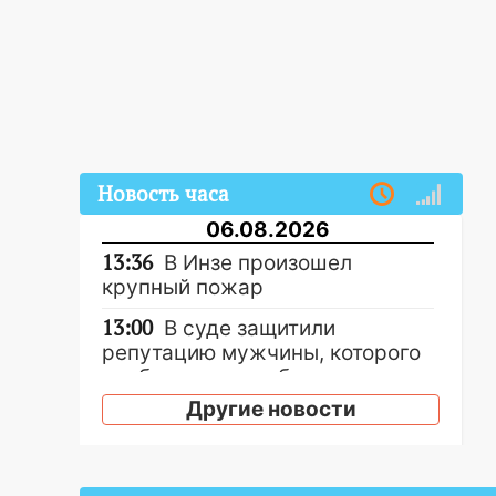
Новость часа
06.08.2026
13:36
В Инзе произошел
крупный пожар
13:00
В суде защитили
репутацию мужчины, которого
необоснованно обвиняли в
жестоком обращении с
Другие новости
животными
12:28
Миллион на «льготниках»:
в Ульяновской области