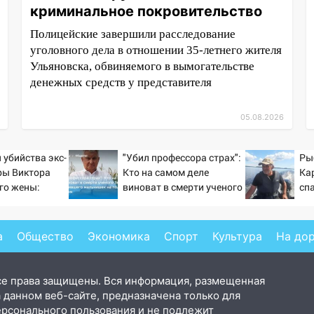
криминальное покровительство
Полицейские завершили расследование
уголовного дела в отношении 35-летнего жителя
Ульяновска, обвиняемого в вымогательстве
денежных средств у представителя
05.08.2026
 убийства экс-
"Убил профессора страх":
Ры
ры Виктора
Кто на самом деле
Ка
его жены:
виноват в смерти ученого
сп
ирующих
Зезина, остановившего
вые
мальчишек на поле с
ти
горохом
а
Общество
Экономика
Спорт
Культура
На до
се права защищены. Вся информация, размещенная
 данном веб-сайте, предназначена только для
ерсонального пользования и не подлежит