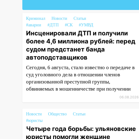
18:02
В Ульяновск едут звезды
баскетбола!
Криминал
Новости
Статьи
#аварии
#ДТП
#СК
#УМВД
17:08
Ульяновский областной
Инсценировали ДТП и получили
суд оставил в силе приговор
более 4,6 миллиона рублей: перед
руководству
«УльяновскФармации» за
судом предстанет банда
махинации на 3,2 млн рублей
автоподставщиков
16:09
Ветераны легкой
Сегодня, 6 августа, стало известно о передаче в
атлетики из Ульяновска
суд уголовного дела в отношении членов
успешно выступили на
организованной преступной группы,
Чемпионате России
обвиняемых в мошенничестве при получении
06.08.2026
16:02
В Ульяновской области
убрали более 28% площадей
зерновых и зернобобовых
Новости
Общество
Статьи
культур
#юристы
Четыре года борьбы: ульяновские
15:51
Бросила кирпич в жену
юристы помогли женщине
брата: в Ульяновской области