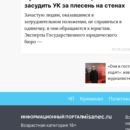
засудить УК за плесень на стенах
завели дело на агрессивную
женщину
Зачастую людям, оказавшимся в
затруднительном положении, не справиться в
15:47
На улице Радищева
одиночку, и они обращаются к юристам.
сбили курьера: крупная авария
в Ульяновске
Эксперты Государственного юридического
бюро —
15:15
Проводил до квартиры и
06.08.2026
ограбил: новый кавалер
женщины оказался
рецидивистом
«Они в гос
ходят»: из
14:26
В Ульяновске ограничат
журналист
движение по улице Ефремова
подтверди
Бондарчука
14:23
67% ульяновцев готовы
ЧП
Криминал
Политик
передумать увольняться, если
им повысят зарплату
14:01
Инсценировали ДТП и
ИНФОРМАЦИОННЫЙ ПОРТАЛ
В
получили более 4,6 миллиона
на
Возрастная категория 18+
рублей: перед судом
п