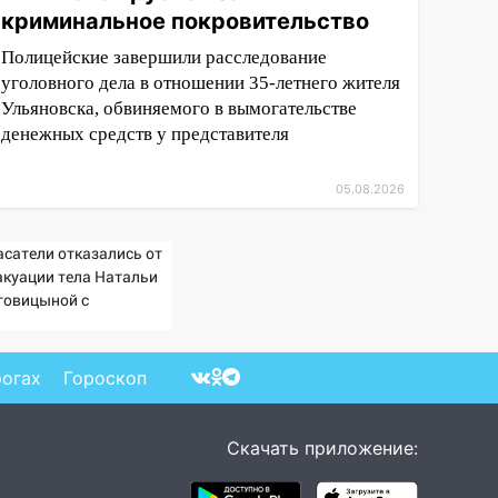
криминальное покровительство
Полицейские завершили расследование
уголовного дела в отношении 35-летнего жителя
Ульяновска, обвиняемого в вымогательстве
денежных средств у представителя
05.08.2026
асатели отказались от
акуации тела Натальи
говицыной с
митысячника
рогах
Гороскоп
Скачать приложение: