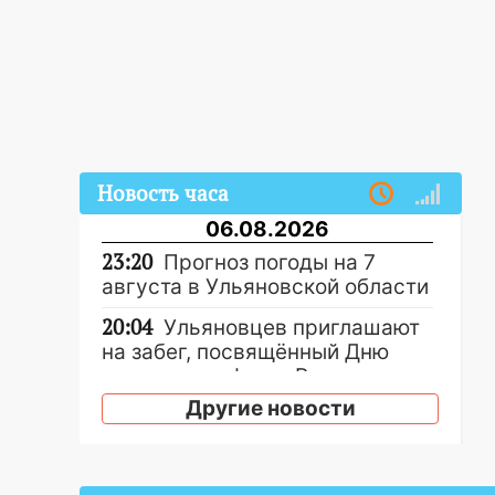
Новость часа
06.08.2026
23:20
Прогноз погоды на 7
августа в Ульяновской области
20:04
Ульяновцев приглашают
на забег, посвящённый Дню
воздушного флота России
Другие новости
19:12
В Ульяновской области
руководителя частной
компании наказали за сокрытие
прошлого своего сотрудник