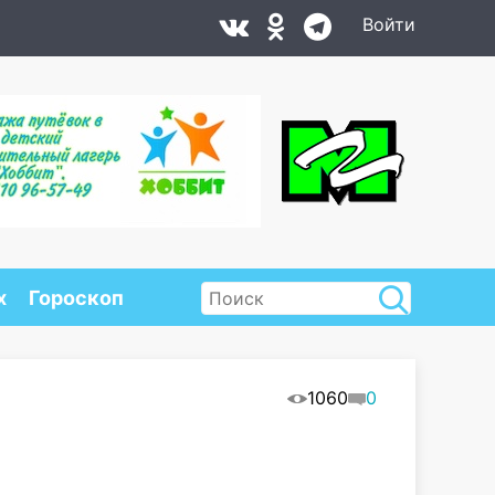
Войти
х
Гороскоп
1060
0