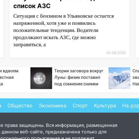
список АЗС
Ситуация с бензином в Ульяновске остается
напряженной, хотя уже и появились
положительные тенденции. Водители
продолжают искать АЗС, где можно
заправиться, а
05.08.2026
ти вдвоем
Теории заговора вокруг
Сп
вестная
Луны: физик поставил
эв
ка
под сомнение снимки
На
ла роман
NASA
се
 и Исаковой
а
Общество
Экономика
Спорт
Культура
На до
се права защищены. Вся информация, размещенная
 данном веб-сайте, предназначена только для
ерсонального пользования и не подлежит