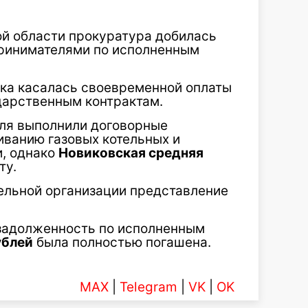
й области прокуратура добилась
ринимателями по исполненным
рка касалась своевременной оплаты
дарственным контрактам.
еля выполнили договорные
иванию газовых котельных и
и, однако
Новиковская средняя
ту.
ельной организации представление
задолженность по исполненным
ублей
была полностью погашена.
MAX
|
Telegram
|
VK
|
OK