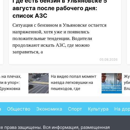
Где есть бензин в Ульяновске 5
августа после рабочего дня:
список АЗС
Ситуация с бензином в Ульяновске остается
напряженной, хотя уже и появились
положительные тенденции. Водители
продолжают искать АЗС, где можно
заправиться, а
05.08.2026
 на плечах,
На видео попал момент
Жу
и в упор»:
наезда легковушки на
уб
-Дружковка
пешеходов, где
Вл
льником для
пострадали минимум
от
ьяра»
восемь человек
06/08/2026 – Новости
а
Общество
Экономика
Спорт
Культура
На до
се права защищены. Вся информация, размещенная