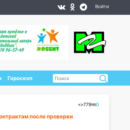
Войти
х
Гороскоп
779
0
контрактам после проверки