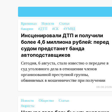
17:08
Ульяновский областной
суд оставил в силе приговор
руководству
Криминал
«УльяновскФармации» за
Новости
Статьи
#аварии
#ДТП
#СК
#УМВД
махинации на 3,2 млн рублей
Инсценировали ДТП и получили
16:09
Ветераны легкой
более 4,6 миллиона рублей: перед
атлетики из Ульяновска
судом предстанет банда
успешно выступили на
автоподставщиков
Чемпионате России
Сегодня, 6 августа, стало известно о передаче в
16:02
В Ульяновской области
суд уголовного дела в отношении членов
убрали более 28% площадей
организованной преступной группы,
зерновых и зернобобовых
обвиняемых в мошенничестве при получении
культур
06.08.2026
15:51
Бросила кирпич в жену
брата: в Ульяновской области
Новости
Общество
Статьи
завели дело на агрессивную
#юристы
женщину