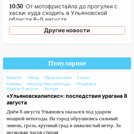
10:30
От мотофристайла до прогулки с
хаски: куда сходить в Ульяновской
области 8–9 августа
10:11
Другие новости
Директора ульяновской
«Нефтяной топливной компании» будут
судить за неуплату 48,4 млн рублей
налогов
09:28
Дети на дорогах: пострадали
Популярное
велосипедисты, мотоциклисты и
пешеходы. Обзор крупных аварий в
Новости
Обзор
Происшествия
Статьи
Ульяновской области
#ливень
#последствия непогоды
#Ульяновск
#ураган 8 августа
#шторм
08:30
Поджог со свечой, 16 сгоревших
«Ульяновскалипсис»: последствия урагана 8
домов и выстрел за водку
августа
07:50
Какая погоды будет днем 8
Днём 8 августа Ульяновск оказался под ударом
августа
мощной непогоды. На город обрушились сильный
ливень, гроза, крупный град и шквалистый ветер. За
06:45
Императорский мост в
несколько часов стихия