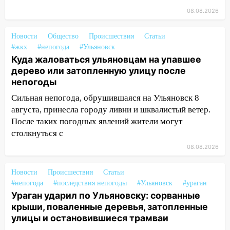
Ульяновске останется закрытым до
утра 10 августа
08.08.2026
05:18
Судьба готовит сюрприз: гороскоп
Новости
Общество
Происшествия
Статьи
на 8 августа — кому повезет с
#жкх
#непогода
#Ульяновск
деньгами, а кого ждет неожиданная
Куда жаловаться ульяновцам на упавшее
встреча
дерево или затопленную улицу после
непогоды
04:47
В Ульяновской области объявили
ракетную опасность: звучат сирены
Сильная непогода, обрушившаяся на Ульяновск 8
августа, принесла городу ливни и шквалистый ветер.
07.08.2026
После таких погодных явлений жители могут
20:40
Ульяновские аграрии смогут
столкнуться с
купить тракторы с отсрочкой платежа
до декабря
08.08.2026
19:34
В следственном управлении
Новости
Происшествия
Статьи
состоялось торжественное
#непогода
#последствия непогоды
#Ульяновск
#ураган
мероприятие, приуроченное к
Ураган ударил по Ульяновску: сорванные
празднованию Дня сотрудника органов
крыши, поваленные деревья, затопленные
следствия Российской Федерации
улицы и остановившиеся трамваи