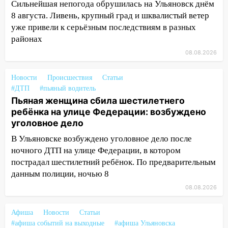
19:30
Ульяновцев приглашают
Сильнейшая непогода обрушилась на Ульяновск днём
поддержать «Симбирскую чебурашку»
8 августа. Ливень, крупный град и шквалистый ветер
на фестивале «ФормАРТ»
уже привели к серьёзным последствиям в разных
районах
18:11
Ульяновская область стала
пилотным регионом проекта
08.08.2026
«Культурное долголетие»
Новости
Происшествия
Статьи
17:23
Прогноз погоды в Ульяновской
#ДТП
#пьяный водитель
области на 8 августа
Пьяная женщина сбила шестилетнего
ребёнка на улице Федерации: возбуждено
17:16
В реанимацию Ульяновской
уголовное дело
областной больницы поступили шесть
новых аппаратов ИВЛ
В Ульяновске возбуждено уголовное дело после
ночного ДТП на улице Федерации, в котором
16:51
В Чердаклинском районе
пострадал шестилетний ребёнок. По предварительным
ремонтируют дороги, ставят остановки
данным полиции, ночью 8
и проводят новое освещение
08.08.2026
16:35
В Ульяновске установили ещё
девять бункеров для крупногабаритного
Афиша
Новости
Статьи
мусора
#афиша событий на выходные
#афиша Ульяновска