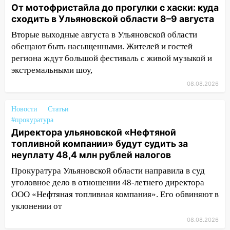
От мотофристайла до прогулки с хаски: куда
16:26
В Ульяновске бесплатно покажут
сходить в Ульяновской области 8–9 августа
матч «Волги» под открытым небом
Вторые выходные августа в Ульяновской области
16:12
В Ульяновском госуниверситете
обещают быть насыщенными. Жителей и гостей
разработают отечественный прибор для
региона ждут большой фестиваль с живой музыкой и
цифровой ПЦР
экстремальными шоу,
15:47
Ульяновцы могут вернуть деньги
08.08.2026
за абонементы закрывшегося фитнес-
клуба «Рекорд-Fitness»
Новости
Статьи
#прокуратура
15:34
После вмешательства
Директора ульяновской «Нефтяной
прокуратуры в селах Ульяновской
топливной компании» будут судить за
области привели в порядок детские
неуплату 48,4 млн рублей налогов
площадки
Прокуратура Ульяновской области направила в суд
15:27
Прокуратура проверяет
уголовное дело в отношении 48-летнего директора
капремонт школы в селе Кивать
ООО «Нефтяная топливная компания». Его обвиняют в
15:08
В Кузоватово после прокурорской
уклонении от
проверки обновили разметку на
08.08.2026
пешеходных переходах