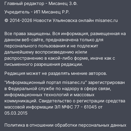
Главный редактор - Мисанец З.Ф.
13:01
В Димитровграде мужчина
выбросил из машины страйкбольную
Учредитель - ИП Мисанец Р.Р.
гранату: его задержали
© 2014-2026 Новости Ульяновска онлайн
misanec.ru
12:34
На Ульяновскую область
Все права защищены. Вся информация, размещенная на
надвигается сильнейшая непогода: град
данном веб-сайте, предназначена только для
и шквал до 27 м/с
персонального пользования и не подлежит
12:31
Ульяновец хотел купить иномарку
дальнейшему воспроизведению и/или
из Европы и потерял 760 тысяч рублей
распространению в какой-либо форме, иначе как с
письменного разрешения редакции.
12:20
В Чердаклинском районе
Редакция может не разделять мнение авторов.
столкнулись «Лада» и Chevrolet:
пострадал 14-летний подросток
"Информационный портал misanec.ru" зарегистрирован
в Федеральной службе по надзору в сфере связи,
12:00
Где есть бензин в Ульяновске 7
информационных технологий и массовых
августа: список АЗС
коммуникаций. Свидетельство о регистрации средства
массовой информации ЭЛ №ФС 77 - 61045 от
11:50
Заснул рядом с ребёнком и
05.03.2015
случайно задушил его: суд вынес
приговор
Политика в отношении обработки персональных данных