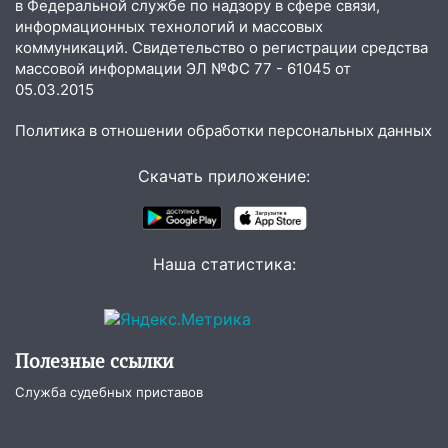
в Федеральной службе по надзору в сфере связи,
09:52
Ночью беспилотники сбили над
информационных технологий и массовых
соседними Татарстаном и Саратовской
коммуникаций. Свидетельство о регистрации средства
областью
массовой информации ЭЛ №ФС 77 - 61045 от
09:41
05.03.2015
Диана Шурыгина уверовала в
Бога в СИЗО
Политика в отношении обработки персональных данных
09:35
В Ульяновске директора фирмы
будут судить за неуплату налогов на 48
Скачать приложение:
млн рублей
08:22
Подросток на питбайке сбил
велосипедистку: пострадали двое
Наша статистика:
07:20
Жара возвращается: ожидается
знойный и сухой четверг
06:00
Под Ульяновском при развороте
Полезные ссылки
пострадал 38-летний водитель
иномарки
Служба судебных приставов
05:00
«Каждая пятая женщина и каждый