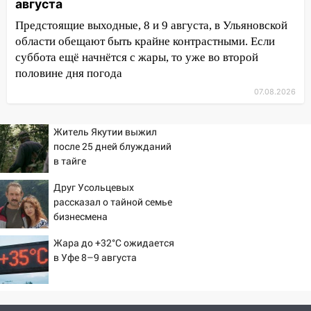
августа
и шквал до 27 м/с
Предстоящие выходные, 8 и 9 августа, в Ульяновской
12:31
Ульяновец хотел купить иномарку
области обещают быть крайне контрастными. Если
из Европы и потерял 760 тысяч рублей
суббота ещё начнётся с жары, то уже во второй
12:20
В Чердаклинском районе
половине дня погода
столкнулись «Лада» и Chevrolet:
07.08.2026
пострадал 14-летний подросток
12:00
Где есть бензин в Ульяновске 7
Житель Якутии выжил
августа: список АЗС
после 25 дней блужданий
в тайге
11:50
Заснул рядом с ребёнком и
случайно задушил его: суд вынес
Друг Усольцевых
приговор
рассказал о тайной семье
бизнесмена
11:38
В Ленинском районе пожар
полностью уничтожил дачный дом и
Жара до +32°C ожидается
сарай
в Уфе 8–9 августа
11:38
В Госдуме предложили отменить
ЕГЭ с 2027 года