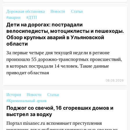
15:47
Ульяновцы могут вернуть деньги
Дорожная обстановка
Новости
Статьи
за абонементы закрывшегося фитнес-
#аварии
#ДТП
клуба «Рекорд-Fitness»
Дети на дорогах: пострадали
велосипедисты, мотоциклисты и пешеходы.
15:34
После вмешательства
Обзор крупных аварий в Ульяновской
прокуратуры в селах Ульяновской
области
области привели в порядок детские
площадки
За первые четыре дня текущей недели в регионе
произошло 55 дорожно-транспортных происшествий,
15:27
Прокуратура проверяет
в которых пострадали 14 человек. Такие данные
капремонт школы в селе Кивать
приводит областная
15:08
В Кузоватово после прокурорской
08.08.2026
проверки обновили разметку на
пешеходных переходах
История
Новости
Статьи
#Криминальный архив
14:40
На проспекте Гая в Ульяновске
Поджог со свечой, 16 сгоревших домов и
запретили остановку автомобилей на
выстрел за водку
50-метровом участке
Портал misanec.ru вспоминает преступления
14:22
В Новом городе 8 августа пройдет
минувших лет и публикует криминальные сводки из