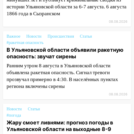
большой фестиваль «Наше время» с
истории Ульяновской области за 6-7 августа. 6 августа
мотофристайлом и концертом
1866 года в Сызранском
«Мураками»
08.08.2026
14:04
Жару смоет ливнями: прогноз
погоды в Ульяновской области на
Важное
Новости
Происшествия
Статьи
выходные 8-9 августа
#ракетная опасность
В Ульяновской области объявили ракетную
13:30
В Ульяновске транспортные
опасность: звучат сирены
полицейские проведут акцию «Час
пассажира»
Ранним утром 8 августа в Ульяновской области
объявлена ракетная опасность. Сигнал тревоги
13:20
В Ульяновске за один день
прозвучал примерно в 4:30. В населённых пунктах
обокрали женщину на пляже и
региона включены сирены
подростка в сквере
08.08.2026
13:01
В Димитровграде мужчина
выбросил из машины страйкбольную
Новости
Статьи
гранату: его задержали
#погода
Жару смоет ливнями: прогноз погоды в
12:34
На Ульяновскую область
Ульяновской области на выходные 8-9
надвигается сильнейшая непогода: град