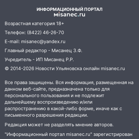
11:25
В Ульяновске ИИ будет выявлять
ИНФОРМАЦИОННЫЙ ПОРТАЛ
нарушителей на контейнерных
площадках
Возрастная категория 18+
11:20
Ульяновская шахматистка
Телефон: (8422) 46-26-70
Валерия Клейменова выиграла два
E-mail: misanec@yandex.ru
золота в составе сборной мира
Главный редактор - Мисанец З.Ф.
11:16
В Ульяновске открыли памятную
Учредитель - ИП Мисанец Р.Р.
доску декабристу Кондратию Рылееву
© 2014-2026 Новости Ульяновска онлайн
misanec.ru
10:40
В Ульяновске спасатели ночью
нашли потерявшегося в заброшенных
Все права защищены. Вся информация, размещенная на
садах 79-летнего мужчину
данном веб-сайте, предназначена только для
персонального пользования и не подлежит
10:26
На нескольких улицах Ульяновска
дальнейшему воспроизведению и/или
временно отключили холодную воду
распространению в какой-либо форме, иначе как с
письменного разрешения редакции.
10:14
В Ульяновске двоих участников
коррупционной схемы при ЦГКБ
Редакция может не разделять мнение авторов.
отправили в колонию на 7 и 8 лет
"Информационный портал misanec.ru" зарегистрирован