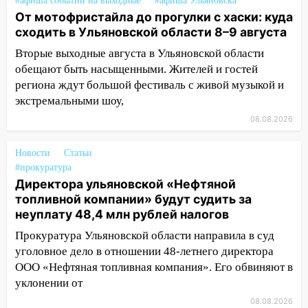
#афиша событий на выходные
#афиша Ульяновска
18:11
Ульяновская область стала
От мотофристайла до прогулки с хаски: куда
пилотным регионом проекта
сходить в Ульяновской области 8–9 августа
«Культурное долголетие»
Вторые выходные августа в Ульяновской области
17:16
В реанимацию Ульяновской
обещают быть насыщенными. Жителей и гостей
областной больницы поступили шесть
региона ждут большой фестиваль с живой музыкой и
новых аппаратов ИВЛ
экстремальными шоу,
16:51
В Чердаклинском районе
08.08.2026
ремонтируют дороги, ставят остановки
и проводят новое освещение
Новости
Статьи
#прокуратура
16:35
В Ульяновске установили ещё
Директора ульяновской «Нефтяной
девять бункеров для крупногабаритного
топливной компании» будут судить за
мусора
неуплату 48,4 млн рублей налогов
16:26
В Ульяновске бесплатно покажут
Прокуратура Ульяновской области направила в суд
матч «Волги» под открытым небом
уголовное дело в отношении 48-летнего директора
ООО «Нефтяная топливная компания». Его обвиняют в
16:12
В Ульяновском госуниверситете
уклонении от
разработают отечественный прибор для
цифровой ПЦР
08.08.2026