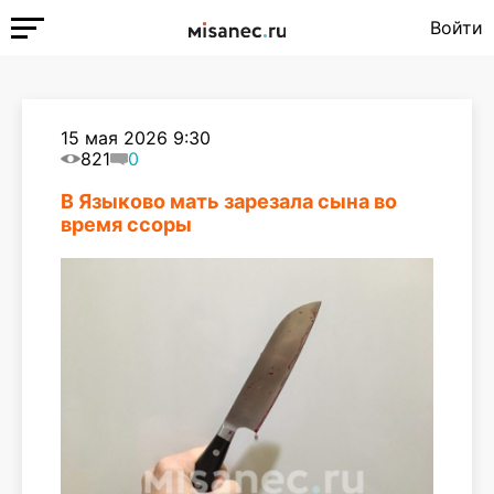
Войти
15 мая 2026 9:30
821
0
В Языково мать зарезала сына во
время ссоры