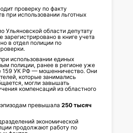
одит проверку по факту
в при использовании льготных
по Ульяновской области депутату
 зарегистрировано в книге учета
но в отдел полиции по
роверки.
при использовании единых
ным полиции, ранее в регионе уже
е 159 УК РФ — мошенничество. Они
телей, которые занимались
бщается, могли завышать
учения компенсаций из областного
 эпизодам превышала
250 тысяч
одразделений экономической
пции продолжают работу по