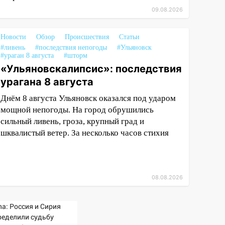
09.08.2026
Новости
Обзор
Происшествия
Статьи
#ливень
#последствия непогоды
#Ульяновск
#ураган 8 августа
#шторм
«Ульяновскалипсис»: последствия
урагана 8 августа
Днём 8 августа Ульяновск оказался под ударом
мощной непогоды. На город обрушились
сильный ливень, гроза, крупный град и
шквалистый ветер. За несколько часов стихия
08.08.2026
na: Россия и Сирия
ределили судьбу