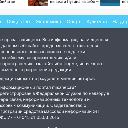
убийстве
вывести Путина из себя –
во
но хотелось бы большего
а
Общество
Экономика
Спорт
Культура
На до
се права защищены. Вся информация, размещенная
 данном веб-сайте, предназначена только для
ерсонального пользования и не подлежит
альнейшему воспроизведению и/или
аспространению в какой-либо форме, иначе как с
исьменного разрешения редакции.
едакция может не разделять мнение авторов.
Информационный портал misanec.ru"
арегистрирован в Федеральной службе по надзору в
фере связи, информационных технологий и
ассовых коммуникаций. Свидетельство о
егистрации средства массовой информации ЭЛ
С 77 - 61045 от 05.03.2015