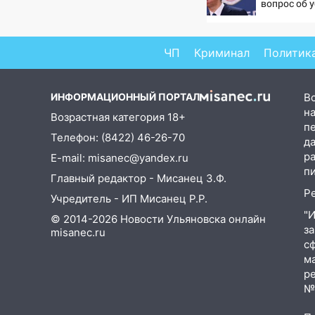
заблокировано движение
вопрос об 
трамваев в Ульяновске
русских
09:15
Ураган, изнасилование
ЧП
Криминал
Политик
ребенка, автоподставы и атака
беспилотников: важные итоги
прошедшей недели в
ИНФОРМАЦИОННЫЙ ПОРТАЛ
В
Ульяновской области
на
Возрастная категория 18+
п
08:20
В Ульяновске
Телефон: (8422) 46-26-70
д
восстановили трамвайную и
р
E-mail: misanec@yandex.ru
троллейбусную
п
Главный редактор - Мисанец З.Ф.
инфраструктуру после шторма.
Р
Учредитель - ИП Мисанец Р.Р.
08:19
Внимание! В
"
© 2014-2026 Новости Ульяновска онлайн
Цильнинском районе пропал
з
misanec.ru
67-летний мужчина
с
м
08:11
На Ульяновск снова
р
надвигается непогода
№Ф
07:30
Евро-3 вместо Евро-5: