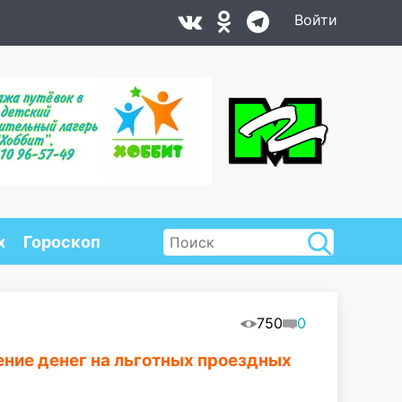
Войти
х
Гороскоп
750
0
ние денег на льготных проездных