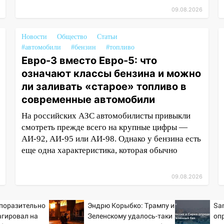
09.08.2026
Новости
Общество
Статьи
#автомобили
#бензин
#топливо
Евро-3 вместо Евро-5: что
означают классы бензина и можно
ли заливать «старое» топливо в
современные автомобили
На российских АЗС автомобилисты привыкли
смотреть прежде всего на крупные цифры —
АИ-92, АИ-95 или АИ-98. Однако у бензина есть
еще одна характеристика, которая обычно
09.08.2026
 поразительно
Эндрю Корыбко: Трампу и
Sa
агировал на
Зеленскому удалось-таки
оп