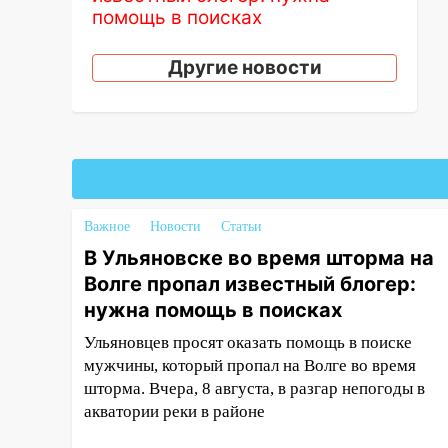
помощь в поисках
15:28
Соцсети: на «Ауди» упало
Другие новости
дерево в Новом городе
15:12
В Ульяновске выгорела
кухня в многоэтажке
14:18
Гинеколог рассказала о
том, с какими сложностями
сталкиваются молодые мамы
Важное
Новости
Статьи
13:02
Соцсети: на улице Розы
В Ульяновске во время шторма на
Люксембург дерево упало на
Волге пропал известный блогер:
автомобиль
нужна помощь в поисках
13:00
«Благоприятный период
Ульяновцев просят оказать помощь в поиске
для новых начинаний: гороскоп
мужчины, который пропал на Волге во время
для всех знаков зодиака на
шторма. Вчера, 8 августа, в разгар непогоды в
неделю с 10 по 16 августа
акватории реки в районе
13:00
На проспекте Тюленева в