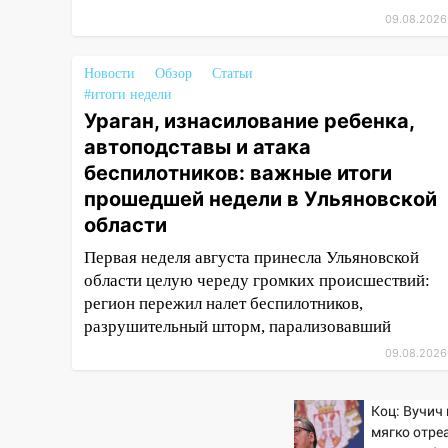
Ульяновске образовалось
09.08.2026
«море»
12:57
В Ульяновской области
Новости
Обзор
Статьи
ожидается крупный град
#итоги недели
Ураган, изнасилование ребенка,
12:11
Где есть бензин в
автоподставы и атака
Ульяновске 9 августа: список
беспилотников: важные итоги
АЗС
прошедшей недели в Ульяновской
11:55
Соцсети: светофор упал
области
на машину во время сильного
ливня в Ульяновске
Первая неделя августа принесла Ульяновской
области целую череду громких происшествий:
11:00
В Ульяновской области
регион пережил налет беспилотников,
люди в СНТ сидят без света
разрушительный шторм, парализовавший
10:13
Прокуратура подвела
09.08.2026
итоги недели в Ульяновской
области
Коц: Вучич
09:18
Из-за ливня
мягко отре