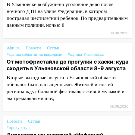
В Ульяновске возбуждено уголовное дело после
13:47
На Нижней Террасе мощным
ночного ДТП на улице Федерации, в котором
ветром вырвало дерево с корнем
пострадал шестилетний ребёнок. По предварительным
13:46
данным полиции, ночью 8
Сильный ветер сорвал крышу с
СТО на проспекте Созидателей
08.08.2026
13:35
Непогода продолжает бить по
Афиша
Новости
Статьи
транспорту: в Ульяновске трамвай
#афиша событий на выходные
#афиша Ульяновска
сошёл с рельсов
От мотофристайла до прогулки с хаски: куда
13:22
Упавшие деревья перекрыли
сходить в Ульяновской области 8–9 августа
дороги в Ульяновске: фото
Вторые выходные августа в Ульяновской области
обещают быть насыщенными. Жителей и гостей
13:17
Непогода в Ульяновске не
региона ждут большой фестиваль с живой музыкой и
закончится сегодня: сильные ливни
экстремальными шоу,
сохранятся 9 августа
08.08.2026
13:15
Трижды «брал в долг» без спроса:
житель Вешкаймского района похитил у
Новости
Статьи
знакомого 191 тысячу рублей
#прокуратура
13:14
Ураган оторвал светофор на
Директора ульяновской «Нефтяной