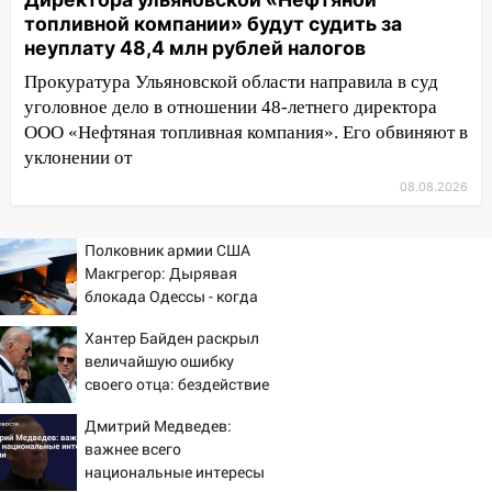
проспекте Филатова в Ульяновске
топливной компании» будут судить за
неуплату 48,4 млн рублей налогов
13:12
Дерево пробило крышу дома на
Прокуратура Ульяновской области направила в суд
Новгородской в Ульяновске и рухнуло
уголовное дело в отношении 48-летнего директора
на электрощит
ООО «Нефтяная топливная компания». Его обвиняют в
13:10
В Заволжском районе дерево
уклонении от
упало во дворе
08.08.2026
13:08
Ураган ударил по Ульяновску:
сорванные крыши, поваленные деревья,
Полковник армии США
затопленные улицы и остановившиеся
Макгрегор: Дырявая
трамваи
блокада Одессы - когда
же в командовании ВМФ
12:17
Ульяновск накрыл крупный град:
Хантер Байден раскрыл
России за это полетят
после ливня город снова уходит под
величайшую ошибку
головы?
воду
своего отца: бездействие
против Трампа
12:12
Прокуратура взяла на контроль
Дмитрий Медведев:
ДТП с шестилетним ребёнком на улице
важнее всего
Федерации
национальные интересы