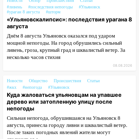
Новости
Обзор
Происшествия
Статьи
Ульяновске отменили фестиваль «Наше
#ливень
#последствия непогоды
#Ульяновск
время»
#ураган 8 августа
#шторм
«Ульяновскалипсис»: последствия урагана 8
16:17
Мелекесский район первым в
августа
Ульяновской области намолотил более
Днём 8 августа Ульяновск оказался под ударом
100 тысяч тонн зерна
мощной непогоды. На город обрушились сильный
15:17
В колледжи и техникумы
ливень, гроза, крупный град и шквалистый ветер. За
Ульяновской области подали более 10
несколько часов стихия
тысяч заявлений
08.08.2026
15:04
Фоторепортаж с улиц Ульяновска
после шторма: поваленные деревья и
Новости
Общество
Происшествия
Статьи
затопленные улицы
#жкх
#непогода
#Ульяновск
Куда жаловаться ульяновцам на упавшее
14:28
Ураган вырвал остановку на улице
дерево или затопленную улицу после
Деева в Заволжье
непогоды
14:26
Жители Ульяновска сами
Сильная непогода, обрушившаяся на Ульяновск 8
пытаются расчистить ливнёвки, не
августа, принесла городу ливни и шквалистый ветер.
дождавшись коммунальщиков
После таких погодных явлений жители могут