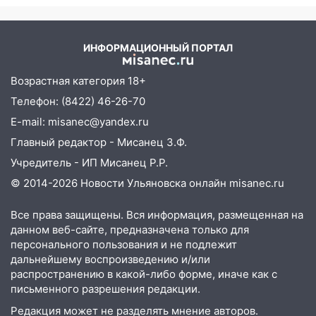
России
12:01
Пьяная женщина сбила
шестилетнего ребёнка на улице
Федерации: возбуждено уголовное дело
ИНФОРМАЦИОННЫЙ ПОРТАЛ
11:16
В Ульяновске ищут 37-летнего
Возрастная категория 18+
мужчину, пропавшего ещё 19 июля
Телефон: (8422) 46-26-70
10:30
От мотофристайла до прогулки с
E-mail: misanec@yandex.ru
хаски: куда сходить в Ульяновской
области 8–9 августа
Главный редактор - Мисанец З.Ф.
Учредитель - ИП Мисанец Р.Р.
10:11
Директора ульяновской
«Нефтяной топливной компании» будут
© 2014-2026 Новости Ульяновска онлайн
misanec.ru
судить за неуплату 48,4 млн рублей
налогов
Все права защищены. Вся информация, размещенная на
данном веб-сайте, предназначена только для
09:28
Дети на дорогах: пострадали
персонального пользования и не подлежит
велосипедисты, мотоциклисты и
дальнейшему воспроизведению и/или
пешеходы. Обзор крупных аварий в
распространению в какой-либо форме, иначе как с
Ульяновской области
письменного разрешения редакции.
08:30
Поджог со свечой, 16 сгоревших
Редакция может не разделять мнение авторов.