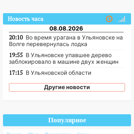
Новость часа
08.08.2026
20:10
Во время урагана в Ульяновске на
Волге перевернулась лодка
19:55
В Ульяновске упавшее дерево
заблокировало в машине двух женщин
17:15
В Ульяновской области
ремонтируют девять мостов: один уже
готов, ещё два — почти завершены
Другие новости
17:00
«Ульяновскалипсис»: последствия
урагана 8 августа
16:38
Прогноз погоды в Ульяновской
Популярное
области на 9 августа
16:34
Из-за мощной непогоды в