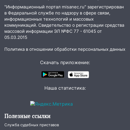
домов и выстрел за водку
"Информационный портал misanec.ru" зарегистрирован
в Федеральной службе по надзору в сфере связи,
07:50
Какая погоды будет днем 8
информационных технологий и массовых
августа
коммуникаций. Свидетельство о регистрации средства
массовой информации ЭЛ №ФС 77 - 61045 от
06:45
Императорский мост в
05.03.2015
Ульяновске останется закрытым до
утра 10 августа
Политика в отношении обработки персональных данных
05:18
Судьба готовит сюрприз: гороскоп
на 8 августа — кому повезет с
Скачать приложение:
деньгами, а кого ждет неожиданная
встреча
04:47
В Ульяновской области объявили
Наша статистика:
ракетную опасность: звучат сирены
07.08.2026
20:40
Ульяновские аграрии смогут
Полезные ссылки
купить тракторы с отсрочкой платежа
до декабря
Служба судебных приставов