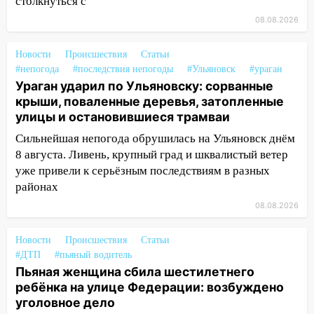
столкнуться с
14:16
Шторм продолжает ломать город:
на улице Любови Шевцовой рухнул
08.08.2026
светофор
Новости
Происшествия
Статьи
14:14
Студента из Ульяновска обманули
#непогода
#последствия непогоды
#Ульяновск
#ураган
мошенники под видом преподавателя
Ураган ударил по Ульяновску: сорванные
крыши, поваленные деревья, затопленные
14:12
Куда жаловаться ульяновцам на
улицы и остановившиеся трамваи
упавшее дерево или затопленную улицу
после непогоды
Сильнейшая непогода обрушилась на Ульяновск днём
8 августа. Ливень, крупный град и шквалистый ветер
13:59
В Новом городе ураганным
уже привели к серьёзным последствиям в разных
ветром сорвало опалубку со
районах
строящегося дома
08.08.2026
13:54
В мэрии Ульяновска рассказали,
как устраняют последствия мощного
Новости
Происшествия
Статьи
шторма
#ДТП
#пьяный водитель
Пьяная женщина сбила шестилетнего
13:49
Стихия продолжает крушить
ребёнка на улице Федерации: возбуждено
Ульяновск: дерево рухнуло на дом на
уголовное дело
Орджоникидзе