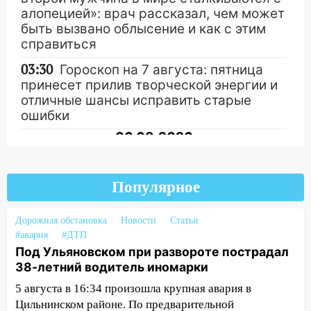
алопецией»: врач рассказал, чем может
быть вызвано облысение и как с этим
справиться
03:30
Гороскоп на 7 августа: пятница
принесет прилив творческой энергии и
отличные шансы исправить старые
ошибки
06.08.2026
23:20
Прогноз погоды на 7 августа в
Другие новости
Ульяновской области
Популярное
20:04
Ульяновцев приглашают на забег,
посвящённый Дню воздушного флота
Дорожная обстановка
Новости
Статьи
России
#авария
#ДТП
Под Ульяновском при развороте пострадал
19:12
В Ульяновской области
38-летний водитель иномарки
руководителя частной компании
наказали за сокрытие прошлого своего
5 августа в 16:34 произошла крупная авария в
сотрудник
Цильнинском районе. По предварительной