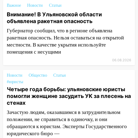
животными
Важное
Новости
Статьи
Внимание! В Ульяновской области
12:28
Миллион на «льготниках»: в
объявлена ракетная опасность
Ульяновской области перевозчик
провернул хитрую схему с чужими
Губернатор сообщил, что в регионе объявлена
проездными
ракетная опасность. Нельзя оставаться на открытой
местности. В качестве укрытия используйте
12:10
Ульяновский алиментщик накопил
помещения с несущими
120 тысяч долга
06.08.2026
11:49
Снят режим «Ракетная
опасность» на территории Ульяновской
Новости
Общество
Статьи
области
#юристы
Четыре года борьбы: ульяновские юристы
11:30
Кабмин РФ разрешил до 1 июля
помогли женщине засудить УК за плесень на
2027 года импорт, выпуск и обращение
стенах
бензина Евро 2, Евро 3, Евро 4
Зачастую людям, оказавшимся в затруднительном
11:12
Соцсети: на Рябикова автомобиль
положении, не справиться в одиночку, и они
врезался в забор
обращаются к юристам. Эксперты Государственного
юридического бюро —
10:27
Где есть бензин в Ульяновске