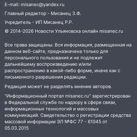
E-mail: misanec@yandex.ru
юристы помогли женщине засудить УК
за плесень на стенах
Главный редактор - Мисанец З.Ф.
Учредитель - ИП Мисанец Р.Р.
05:00
Кому 6 августа звезды сулят
прибыль, а кому — испытания на
© 2014-2026 Новости Ульяновска онлайн
misanec.ru
прочность
Все права защищены. Вся информация, размещенная на
05.08.2026
данном веб-сайте, предназначена только для
22:58
Соцсети: на проспекте Тюленева
персонального пользования и не подлежит
ДТП с мотоциклистом
дальнейшему воспроизведению и/или
распространению в какой-либо форме, иначе как с
20:22
Мошенники обманули 92-летнюю
письменного разрешения редакции.
жительницу Ульяновской области
Редакция может не разделять мнение авторов.
19:14
Житель Ульяновской области
"Информационный портал misanec.ru" зарегистрирован
подвез троих незнакомцев на трассе и
в Федеральной службе по надзору в сфере связи,
заработал уголовное дело
информационных технологий и массовых
коммуникаций. Свидетельство о регистрации средства
18:14
Прогноз погоды на 6 августа в
массовой информации ЭЛ №ФС 77 - 61045 от
Ульяновской области
05.03.2015
18:00
Мотофристайл, рок и силовой