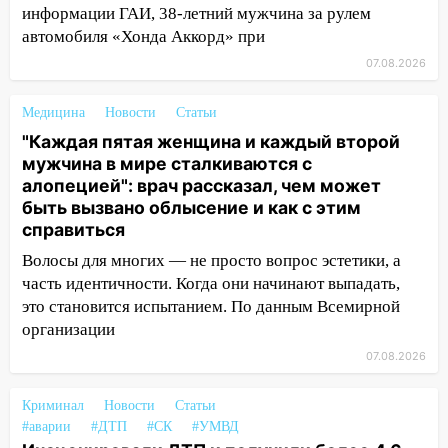
информации ГАИ, 38-летний мужчина за рулем
18:02
В Ульяновск едут звезды
автомобиля «Хонда Аккорд» при
баскетбола!
07.08.2026
17:08
Ульяновский областной суд
оставил в силе приговор руководству
Медицина
Новости
Статьи
«УльяновскФармации» за махинации на
"Каждая пятая женщина и каждый второй
3,2 млн рублей
мужчина в мире сталкиваются с
16:09
Ветераны легкой атлетики из
алопецией": врач рассказал, чем может
Ульяновска успешно выступили на
быть вызвано облысение и как с этим
Чемпионате России
справиться
Волосы для многих — не просто вопрос эстетики, а
16:02
В Ульяновской области убрали
часть идентичности. Когда они начинают выпадать,
более 28% площадей зерновых и
это становится испытанием. По данным Всемирной
зернобобовых культур
организации
15:51
Бросила кирпич в жену брата: в
07.08.2026
Ульяновской области завели дело на
агрессивную женщину
Криминал
Новости
Статьи
15:47
На улице Радищева сбили
#аварии
#ДТП
#СК
#УМВД