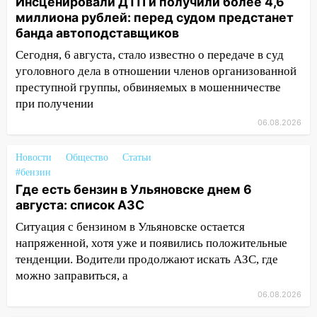
курьера: крупная авария в Ульяновске
Инсценировали ДТП и получили более 4,6
миллиона рублей: перед судом предстанет
15:15
Проводил до квартиры и ограбил:
банда автоподставщиков
новый кавалер женщины оказался
Сегодня, 6 августа, стало известно о передаче в суд
рецидивистом
уголовного дела в отношении членов организованной
14:26
В Ульяновске ограничат движение
преступной группы, обвиняемых в мошенничестве
по улице Ефремова
при получении
14:23
06.08.2026
67% ульяновцев готовы
передумать увольняться, если им
повысят зарплату
Новости
Общество
Статьи
#бензин
14:01
Инсценировали ДТП и получили
Где есть бензин в Ульяновске днем 6
более 4,6 миллиона рублей: перед
августа: список АЗС
судом предстанет банда
Ситуация с бензином в Ульяновске остается
автоподставщиков
напряженной, хотя уже и появились положительные
13:36
В Инзе произошел крупный пожар
тенденции. Водители продолжают искать АЗС, где
можно заправиться, а
13:00
В суде защитили репутацию
06.08.2026
мужчины, которого необоснованно
обвиняли в жестоком обращении с