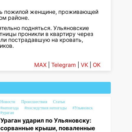
ощь пожилой женщине, проживающей
ом районе.
ятельно подняться. Ульяновские
тницы проникли в квартиру через
сли пострадавшую на кровать,
иков.
MAX
|
Telegram
|
VK
|
OK
Новости
Происшествия
Статьи
#непогода
#последствия непогоды
#Ульяновск
#ураган
Ураган ударил по Ульяновску:
сорванные крыши, поваленные