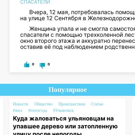
СПАСАТЕЛИ
Вчера, 12 мая, потребовалась пом
на улице 12 Сентября в Железнодорожн
Женщина упала и не смогла самосто
спасатели с помощью трехколенной лес
окно второго этажа и аккуратно перене
оставив её под наблюдением родственн
0
0
Популярное
Новости
Общество
Происшествия
Статьи
#жкх
#непогода
#Ульяновск
Куда жаловаться ульяновцам на
упавшее дерево или затопленную
улицу после непогоды