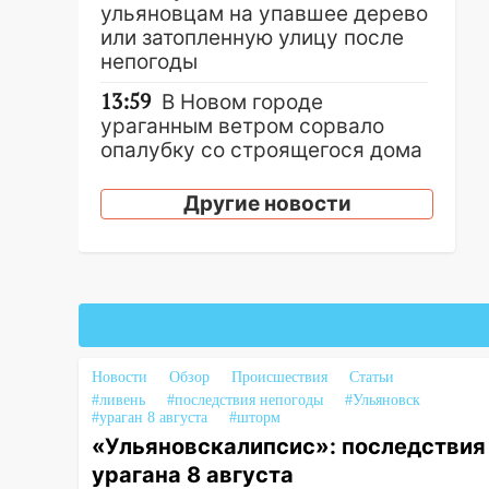
ульяновцам на упавшее дерево
или затопленную улицу после
непогоды
13:59
В Новом городе
ураганным ветром сорвало
опалубку со строящегося дома
13:54
В мэрии Ульяновска
Другие новости
рассказали, как устраняют
последствия мощного шторма
13:49
Стихия продолжает
крушить Ульяновск: дерево
рухнуло на дом на
Орджоникидзе
Новости
Обзор
Происшествия
Статьи
13:47
На Нижней Террасе
#ливень
#последствия непогоды
#Ульяновск
мощным ветром вырвало
#ураган 8 августа
#шторм
дерево с корнем
«Ульяновскалипсис»: последствия
урагана 8 августа
13:46
Сильный ветер сорвал