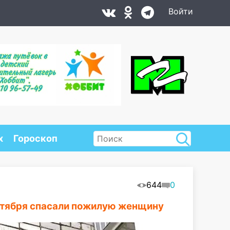
Войти
х
Гороскоп
644
0
Сентября спасали пожилую женщину