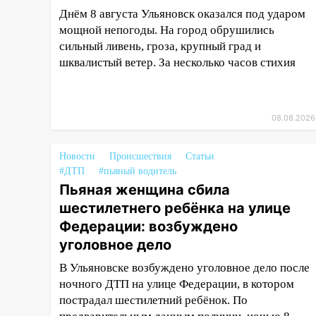
крышу с СТО на проспекте
Днём 8 августа Ульяновск оказался под ударом
Созидателей
мощной непогоды. На город обрушились
сильный ливень, гроза, крупный град и
13:35
Непогода продолжает
шквалистый ветер. За несколько часов стихия
бить по транспорту: в
Ульяновске трамвай сошёл с
рельсов
08.08.2026
13:22
Упавшие деревья
перекрыли дороги в
Ульяновске: фото
Новости
Происшествия
Статьи
#ДТП
#пьяный водитель
13:17
Непогода в Ульяновске
Пьяная женщина сбила
не закончится сегодня:
шестилетнего ребёнка на улице
сильные ливни сохранятся 9
Федерации: возбуждено
августа
уголовное дело
13:15
Трижды «брал в долг»
без спроса: житель
В Ульяновске возбуждено уголовное дело после
Вешкаймского района похитил
ночного ДТП на улице Федерации, в котором
у знакомого 191 тысячу рублей
пострадал шестилетний ребёнок. По