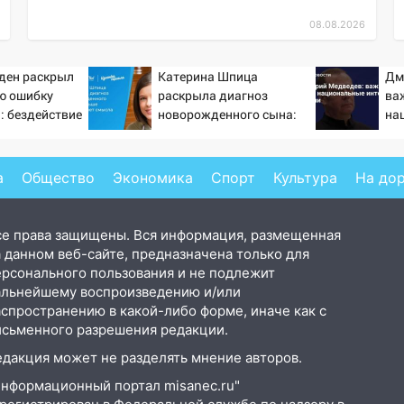
08.08.2026
ден раскрыл
Катерина Шпица
Дм
ю ошибку
раскрыла диагноз
ва
: бездействие
новорожденного сына:
на
мпа
больше молчать нет
Ро
смысла
а
Общество
Экономика
Спорт
Культура
На до
се права защищены. Вся информация, размещенная
 данном веб-сайте, предназначена только для
ерсонального пользования и не подлежит
альнейшему воспроизведению и/или
аспространению в какой-либо форме, иначе как с
исьменного разрешения редакции.
едакция может не разделять мнение авторов.
Информационный портал misanec.ru"