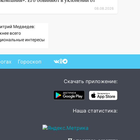
компания». Его обвиняют в уклонении от
08.08.2026
итрий Медведев:
жнее всего
циональные интересы
ссии
рогах
Гороскоп
Скачать приложение:
Наша статистика: