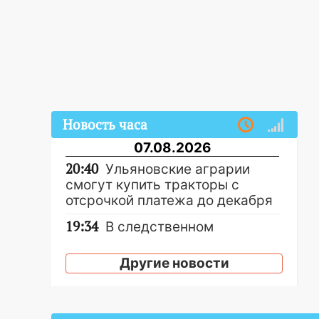
Новость часа
07.08.2026
20:40
Ульяновские аграрии
смогут купить тракторы с
отсрочкой платежа до декабря
19:34
В следственном
управлении состоялось
торжественное мероприятие,
Другие новости
приуроченное к празднованию
Дня сотрудника органов
следствия Российской