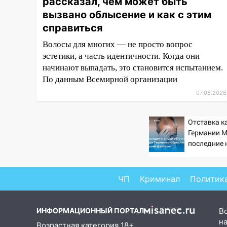
рассказал, чем может быть
16:35
В Ульяновске установили
ещё девять бункеров для
вызвано облысение и как с этим
крупногабаритного мусора
справиться
16:26
В Ульяновске бесплатно
Волосы для многих — не просто вопрос
покажут матч «Волги» под
эстетики, а часть идентичности. Когда они
открытым небом
начинают выпадать, это становится испытанием.
По данным Всемирной организации
16:12
В Ульяновском
госуниверситете разработают
07.08.2026
отечественный прибор для
цифровой ПЦР
Отставка к
Германии М
15:47
Ульяновцы могут
последние 
вернуть деньги за абонементы
августа 20
закрывшегося фитнес-клуба
«Рекорд-Fitness»
ЧП
Криминал
Политик
15:34
После вмешательства
прокуратуры в селах
Ульяновской области привели
ИНФОРМАЦИОННЫЙ ПОРТАЛ
В
в порядок детские площадки
на
Возрастная категория 18+