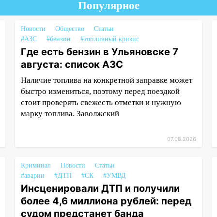
Популярное
Новости
Общество
Статьи
#АЗС
#бензин
#топливный кризис
Где есть бензин в Ульяновске 7
августа: список АЗС
Наличие топлива на конкретной заправке может
быстро измениться, поэтому перед поездкой
стоит проверять свежесть отметки и нужную
марку топлива. Заволжский
07.08.2026
Криминал
Новости
Статьи
#аварии
#ДТП
#СК
#УМВД
Инсценировали ДТП и получили
более 4,6 миллиона рублей: перед
судом предстанет банда