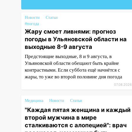
Федерации
19:30
Ульяновцев приглашают
поддержать «Симбирскую
Новости
Статьи
чебурашку» на фестивале
#погода
«ФормАРТ»
Жару смоет ливнями: прогноз
погоды в Ульяновской области на
18:11
Ульяновская область
выходные 8-9 августа
стала пилотным регионом
проекта «Культурное
Предстоящие выходные, 8 и 9 августа, в
долголетие»
Ульяновской области обещают быть крайне
контрастными. Если суббота ещё начнётся с
17:16
В реанимацию
жары, то уже во второй половине дня погода
Ульяновской областной
больницы поступили шесть
07.08.2026
новых аппаратов ИВЛ
Медицина
Новости
Статьи
16:51
В Чердаклинском районе
ремонтируют дороги, ставят
"Каждая пятая женщина и каждый
остановки и проводят новое
второй мужчина в мире
освещение
сталкиваются с алопецией": врач