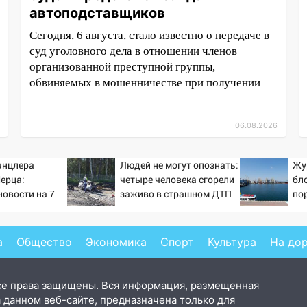
автоподставщиков
Сегодня, 6 августа, стало известно о передаче в
суд уголовного дела в отношении членов
организованной преступной группы,
обвиняемых в мошенничестве при получении
06.08.2026
анцлера
Людей не могут опознать:
Жу
ерца:
четыре человека сгорели
бл
новости на 7
заживо в страшном ДТП
по
26 и прогнозы
на трассе 07/08/2026 –
Ук
Новости
а
Общество
Экономика
Спорт
Культура
На до
се права защищены. Вся информация, размещенная
 данном веб-сайте, предназначена только для