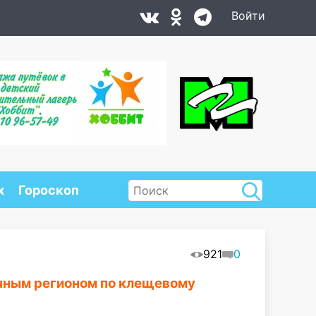
Войти
х
Гороскоп
921
0
чным регионом по клещевому