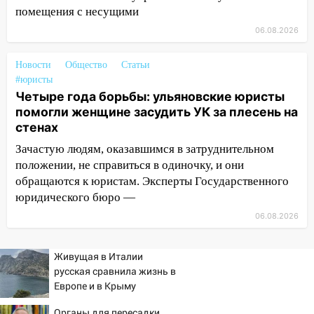
животными
помещения с несущими
12:28
Миллион на «льготниках»: в
06.08.2026
Ульяновской области перевозчик
провернул хитрую схему с чужими
Новости
Общество
Статьи
проездными
#юристы
Четыре года борьбы: ульяновские юристы
12:10
Ульяновский алиментщик накопил
помогли женщине засудить УК за плесень на
120 тысяч долга
стенах
11:49
Снят режим «Ракетная
Зачастую людям, оказавшимся в затруднительном
опасность» на территории Ульяновской
положении, не справиться в одиночку, и они
области
обращаются к юристам. Эксперты Государственного
11:30
Кабмин РФ разрешил до 1 июля
юридического бюро —
2027 года импорт, выпуск и обращение
06.08.2026
бензина Евро 2, Евро 3, Евро 4
11:12
Соцсети: на Рябикова автомобиль
Живущая в Италии
врезался в забор
русская сравнила жизнь в
Европе и в Крыму
10:27
Где есть бензин в Ульяновске
днем 6 августа: список АЗС
Органы для пересадки