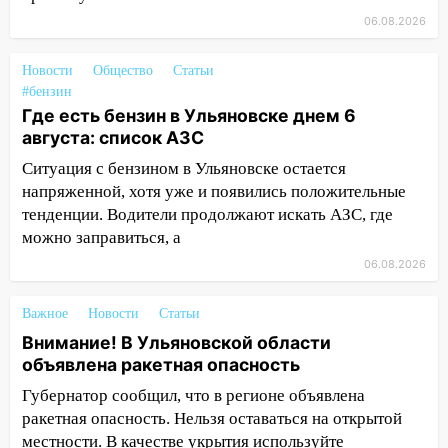
15:15
Проводил до квартиры и ограбил:
06.08.2026
новый кавалер женщины оказался
рецидивистом
Новости
Общество
Статьи
#бензин
14:26
В Ульяновске ограничат движение
Где есть бензин в Ульяновске днем 6
по улице Ефремова
августа: список АЗС
14:23
67% ульяновцев готовы
Ситуация с бензином в Ульяновске остается
передумать увольняться, если им
напряженной, хотя уже и появились положительные
повысят зарплату
тенденции. Водители продолжают искать АЗС, где
можно заправиться, а
14:01
Инсценировали ДТП и получили
более 4,6 миллиона рублей: перед
06.08.2026
судом предстанет банда
автоподставщиков
Важное
Новости
Статьи
Внимание! В Ульяновской области
13:36
В Инзе произошел крупный пожар
объявлена ракетная опасность
13:00
В суде защитили репутацию
Губернатор сообщил, что в регионе объявлена
мужчины, которого необоснованно
ракетная опасность. Нельзя оставаться на открытой
обвиняли в жестоком обращении с
местности. В качестве укрытия используйте