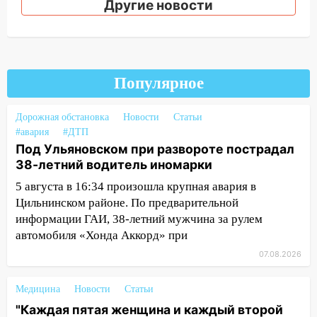
алопецией»: врач рассказал, чем может
Другие новости
быть вызвано облысение и как с этим
справиться
03:30
Гороскоп на 7 августа: пятница
принесет прилив творческой энергии и
Популярное
отличные шансы исправить старые
ошибки
Дорожная обстановка
Новости
Статьи
06.08.2026
#авария
#ДТП
23:20
Прогноз погоды на 7 августа в
Под Ульяновском при развороте пострадал
Ульяновской области
38-летний водитель иномарки
5 августа в 16:34 произошла крупная авария в
20:04
Ульяновцев приглашают на забег,
Цильнинском районе. По предварительной
посвящённый Дню воздушного флота
информации ГАИ, 38-летний мужчина за рулем
России
автомобиля «Хонда Аккорд» при
19:12
В Ульяновской области
07.08.2026
руководителя частной компании
наказали за сокрытие прошлого своего
Медицина
Новости
Статьи
сотрудник
"Каждая пятая женщина и каждый второй