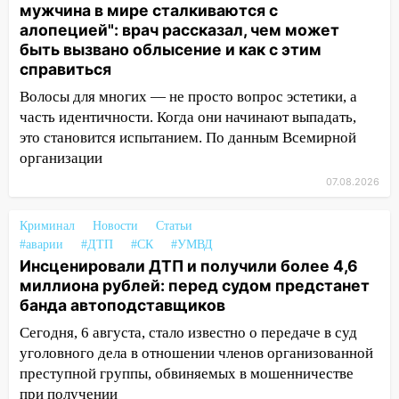
18:02
В Ульяновск едут звезды
мужчина в мире сталкиваются с
баскетбола!
алопецией": врач рассказал, чем может
быть вызвано облысение и как с этим
17:08
Ульяновский областной суд
справиться
оставил в силе приговор руководству
«УльяновскФармации» за махинации на
Волосы для многих — не просто вопрос эстетики, а
3,2 млн рублей
часть идентичности. Когда они начинают выпадать,
это становится испытанием. По данным Всемирной
16:09
Ветераны легкой атлетики из
организации
Ульяновска успешно выступили на
07.08.2026
Чемпионате России
16:02
В Ульяновской области убрали
Криминал
Новости
Статьи
более 28% площадей зерновых и
#аварии
#ДТП
#СК
#УМВД
зернобобовых культур
Инсценировали ДТП и получили более 4,6
миллиона рублей: перед судом предстанет
15:51
Бросила кирпич в жену брата: в
банда автоподставщиков
Ульяновской области завели дело на
агрессивную женщину
Сегодня, 6 августа, стало известно о передаче в суд
уголовного дела в отношении членов организованной
15:47
На улице Радищева сбили
преступной группы, обвиняемых в мошенничестве
курьера: крупная авария в Ульяновске
при получении