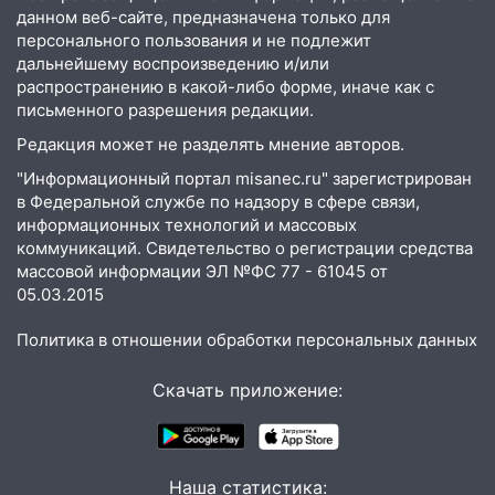
юристы помогли женщине засудить УК
данном веб-сайте, предназначена только для
за плесень на стенах
персонального пользования и не подлежит
дальнейшему воспроизведению и/или
05:00
Кому 6 августа звезды сулят
распространению в какой-либо форме, иначе как с
прибыль, а кому — испытания на
письменного разрешения редакции.
прочность
Редакция может не разделять мнение авторов.
05.08.2026
"Информационный портал misanec.ru" зарегистрирован
22:58
Соцсети: на проспекте Тюленева
в Федеральной службе по надзору в сфере связи,
ДТП с мотоциклистом
информационных технологий и массовых
20:22
коммуникаций. Свидетельство о регистрации средства
Мошенники обманули 92-летнюю
массовой информации ЭЛ №ФС 77 - 61045 от
жительницу Ульяновской области
05.03.2015
19:14
Житель Ульяновской области
подвез троих незнакомцев на трассе и
Политика в отношении обработки персональных данных
заработал уголовное дело
Скачать приложение:
18:14
Прогноз погоды на 6 августа в
Ульяновской области
18:00
Мотофристайл, рок и силовой
Наша статистика:
экстрим: в Ульяновске пройдет