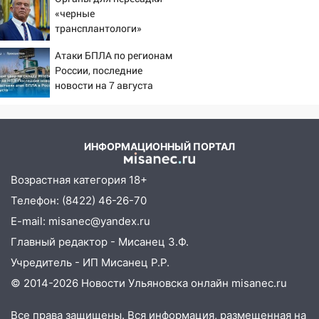
«черные
10:16
Внимание! В Ульяновской области
трансплантологи»
объявлена ракетная опасность
извлекали у еще живых
Атаки БПЛА по регионам
пациентов
10:00
В Старомайнском районе утонул
России, последние
51-летний мужчина
новости на 7 августа
2026: последствия, атаки
09:50
В Ульяновске черный коршун
на склады Wildberries,
застрял в тепловозе
состояние пострадавших
09:44
Ульяновские спасатели помогли
ИНФОРМАЦИОННЫЙ ПОРТАЛ
юному велосипедисту на улице
Чернышевского
Возрастная категория 18+
Телефон: (8422) 46-26-70
08:21
В Заволжском районе украли два
велосипеда
E-mail: misanec@yandex.ru
Главный редактор - Мисанец З.Ф.
07:18
В Ульяновск идет
Учредитель - ИП Мисанец Р.Р.
тридцатиградусная жара: какая будет
погода в четверг
© 2014-2026 Новости Ульяновска онлайн
misanec.ru
06:00
Четыре года борьбы: ульяновские
Все права защищены. Вся информация, размещенная на