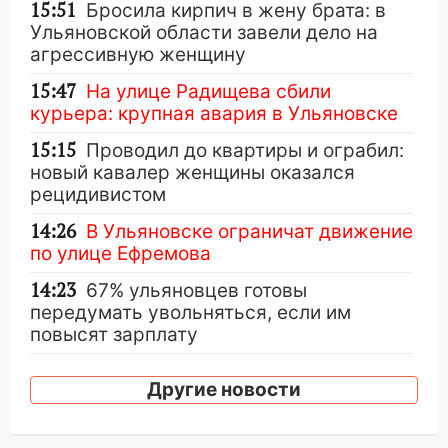
15:51
Бросила кирпич в жену брата: в
Ульяновской области завели дело на
агрессивную женщину
15:47
На улице Радищева сбили
курьера: крупная авария в Ульяновске
15:15
Проводил до квартиры и ограбил:
новый кавалер женщины оказался
рецидивистом
14:26
В Ульяновске ограничат движение
по улице Ефремова
14:23
67% ульяновцев готовы
передумать увольняться, если им
повысят зарплату
14:01
Инсценировали ДТП и получили
Другие новости
более 4,6 миллиона рублей: перед
судом предстанет банда
автоподставщиков