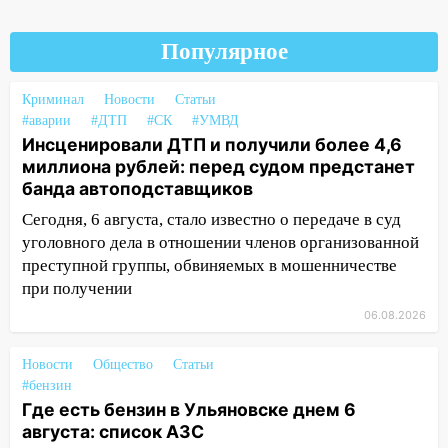
13:36
В Инзе произошел крупный пожар
Популярное
13:00
В суде защитили репутацию
мужчины, которого необоснованно
Криминал
Новости
Статьи
обвиняли в жестоком обращении с
#аварии
#ДТП
#СК
#УМВД
животными
Инсценировали ДТП и получили более 4,6
12:28
Миллион на «льготниках»: в
миллиона рублей: перед судом предстанет
Ульяновской области перевозчик
банда автоподставщиков
провернул хитрую схему с чужими
Сегодня, 6 августа, стало известно о передаче в суд
проездными
уголовного дела в отношении членов организованной
преступной группы, обвиняемых в мошенничестве
12:10
Ульяновский алиментщик накопил
при получении
120 тысяч долга
06.08.2026
11:49
Снят режим «Ракетная
опасность» на территории Ульяновской
Новости
Общество
Статьи
области
#бензин
11:30
Кабмин РФ разрешил до 1 июля
Где есть бензин в Ульяновске днем 6
2027 года импорт, выпуск и обращение
августа: список АЗС