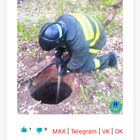
1
0
MAX
|
Telegram
|
VK
|
OK