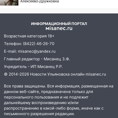
перевернулась на мопеде и попала в
Алексеево-Дружковка
больницу
стала могильником для
«птах Мадьяра»
15:59
Ульяновец отдал более 14
миллионов рублей за криминальное
ИНФОРМАЦИОННЫЙ ПОРТАЛ
покровительство
Возрастная категория 18+
15:32
На «кольце» кроссовер сбил 18-
летнего мопедиста
Телефон: (8422) 46-26-70
E-mail: misanec@yandex.ru
15:00
В Ульяновске после тройного ДТП
Главный редактор - Мисанец З.Ф.
госпитализировали 25-летнего байкера
Учредитель - ИП Мисанец Р.Р.
14:32
На Ульяновскую область
© 2014-2026 Новости Ульяновска онлайн
misanec.ru
надвигается жара
14:08
Пешеход переходил по «зебре»:
Все права защищены. Вся информация, размещенная на
подробности серьезной аварии на
данном веб-сайте, предназначена только для
Фруктовой
персонального пользования и не подлежит
дальнейшему воспроизведению и/или
13:30
В Димитровграде на улице
распространению в какой-либо форме, иначе как с
Трудовой горело здание
письменного разрешения редакции.