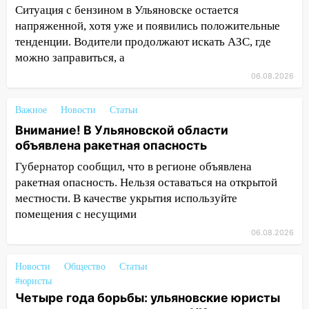
бензина Евро 2, Евро 3, Евро 4
Ситуация с бензином в Ульяновске остается
напряженной, хотя уже и появились положительные
11:12
Соцсети: на Рябикова автомобиль
тенденции. Водители продолжают искать АЗС, где
врезался в забор
можно заправиться, а
10:27
Где есть бензин в Ульяновске
06.08.2026
днем 6 августа: список АЗС
10:16
Внимание! В Ульяновской области
Важное
Новости
Статьи
объявлена ракетная опасность
Внимание! В Ульяновской области
объявлена ракетная опасность
10:00
В Старомайнском районе утонул
51-летний мужчина
Губернатор сообщил, что в регионе объявлена
ракетная опасность. Нельзя оставаться на открытой
09:50
В Ульяновске черный коршун
местности. В качестве укрытия используйте
застрял в тепловозе
помещения с несущими
09:44
Ульяновские спасатели помогли
06.08.2026
юному велосипедисту на улице
Чернышевского
Новости
Общество
Статьи
#юристы
08:21
В Заволжском районе украли два
Четыре года борьбы: ульяновские юристы
велосипеда