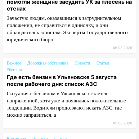
помогли женщине засудить УК за плесень на
стенах
07:18
В Ульяновск идет
тридцатиградусная жара: какая будет
Зачастую людям, оказавшимся в затруднительном
погода в четверг
положении, не справиться в одиночку, и они
обращаются к юристам. Эксперты Государственного
06:00
Четыре года борьбы: ульяновские
юридического бюро —
юристы помогли женщине засудить УК
за плесень на стенах
06.08.2026
05:00
Кому 6 августа звезды сулят
Важное
Дорожная обстановка
Новости
Статьи
прибыль, а кому — испытания на
#бензин
прочность
Где есть бензин в Ульяновске 5 августа
05.08.2026
после рабочего дня: список АЗС
22:58
Соцсети: на проспекте Тюленева
Ситуация с бензином в Ульяновске остается
ДТП с мотоциклистом
напряженной, хотя уже и появились положительные
тенденции. Водители продолжают искать АЗС, где
20:22
Мошенники обманули 92-летнюю
можно заправиться, а
жительницу Ульяновской области
05.08.2026
19:14
Житель Ульяновской области
подвез троих незнакомцев на трассе и
Криминал
Новости
Статьи