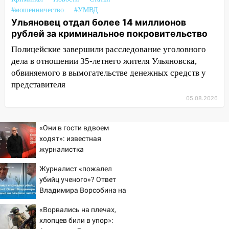
заработал уголовное дело
#мошенничество
#УМВД
Ульяновец отдал более 14 миллионов
18:14
Прогноз погоды на 6 августа в
рублей за криминальное покровительство
Ульяновской области
Полицейские завершили расследование уголовного
18:00
Мотофристайл, рок и силовой
дела в отношении 35-летнего жителя Ульяновска,
экстрим: в Ульяновске пройдет
обвиняемого в вымогательстве денежных средств у
большой фестиваль «Наше время»
представителя
17:30
Где есть бензин в Ульяновске 5
05.08.2026
августа после рабочего дня: список АЗС
17:05
«Обыск» по видеосвязи: в
«Они в гости вдвоем
Ульяновске задержали 19-летнюю
ходят»: известная
сообщницу мошенников
журналистка
подтвердила роман
16:12
Едва не перерезал горло: в
Журналист «пожалел
Бондарчука и Исаковой
Вешкайме посиделки с судимым
убийц ученого»? Ответ
знакомым закончились для женщины
Владимира Ворсобина на
больницей
отклики читателей
«Ворвались на плечах,
16:06
18-летняя девушка без прав
хлопцев били в упор»: