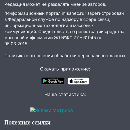
13:00
Водитель без прав врезался в
Редакция может не разделять мнение авторов.
припаркованный автомобиль
"Информационный портал misanec.ru" зарегистрирован
в Федеральной службе по надзору в сфере связи,
12:37
Переезжал «зебру» на
информационных технологий и массовых
велосипеде и попал под колеса
коммуникаций. Свидетельство о регистрации средства
12:18
массовой информации ЭЛ №ФС 77 - 61045 от
Вспыхнул изнутри: в
05.03.2015
Железнодорожном районе горела дача
11:33
В Засвияжье под колёса авто
Политика в отношении обработки персональных данных
попал мужчина
Скачать приложение:
11:17
В Радищевском районе сгорели
хозяйственные постройки
11:00
В Канадее горел жилой дом
Наша статистика:
10:18
Губернатор Ульяновской области:
уничтожено четыре беспилотника в
регионе
Полезные ссылки
10:00
В Ульяновске дотла сгорел