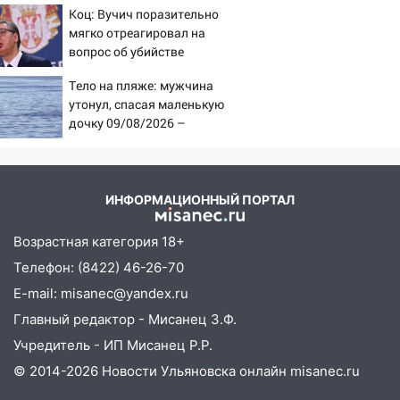
15:17
В колледжи и техникумы
Коц: Вучич поразительно
Ульяновской области подали более 10
мягко отреагировал на
тысяч заявлений
вопрос об убийстве
русских
15:04
Фоторепортаж с улиц Ульяновска
Тело на пляже: мужчина
после шторма: поваленные деревья и
утонул, спасая маленькую
затопленные улицы
дочку 09/08/2026 –
Новости
14:28
Ураган вырвал остановку на улице
Деева в Заволжье
ИНФОРМАЦИОННЫЙ ПОРТАЛ
14:26
Жители Ульяновска сами
пытаются расчистить ливнёвки, не
Возрастная категория 18+
дождавшись коммунальщиков
Телефон: (8422) 46-26-70
14:16
Шторм продолжает ломать город:
E-mail: misanec@yandex.ru
на улице Любови Шевцовой рухнул
светофор
Главный редактор - Мисанец З.Ф.
Учредитель - ИП Мисанец Р.Р.
14:14
Студента из Ульяновска обманули
© 2014-2026 Новости Ульяновска онлайн
misanec.ru
мошенники под видом преподавателя