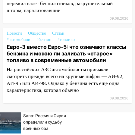
Волге перевернулась лодка
пережил налет беспилотников, разрушительный
шторм, парализовавший
19:55
В Ульяновске упавшее дерево
заблокировало в машине двух женщин
09.08.2026
17:15
В Ульяновской области
Новости
Общество
Статьи
ремонтируют девять мостов: один уже
#автомобили
#бензин
#топливо
готов, ещё два — почти завершены
Евро-3 вместо Евро-5: что означают классы
бензина и можно ли заливать «старое»
17:00
«Ульяновскалипсис»: последствия
топливо в современные автомобили
урагана 8 августа
На российских АЗС автомобилисты привыкли
16:38
Прогноз погоды в Ульяновской
смотреть прежде всего на крупные цифры — АИ-92,
области на 9 августа
АИ-95 или АИ-98. Однако у бензина есть еще одна
16:34
Из-за мощной непогоды в
характеристика, которая обычно
Ульяновске отменили фестиваль «Наше
09.08.2026
время»
16:17
Мелекесский район первым в
Sana: Россия и Сирия
Ульяновской области намолотил более
определили судьбу
100 тысяч тонн зерна
военных баз