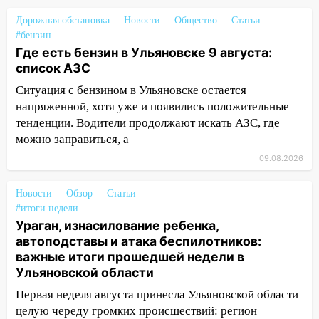
08:19
Внимание! В Цильнинском районе
Дорожная обстановка
Новости
Общество
Статьи
пропал 67-летний мужчина
#бензин
Где есть бензин в Ульяновске 9 августа:
08:11
На Ульяновск снова надвигается
список АЗС
непогода
Ситуация с бензином в Ульяновске остается
07:30
Евро-3 вместо Евро-5: что
напряженной, хотя уже и появились положительные
означают классы бензина и можно ли
тенденции. Водители продолжают искать АЗС, где
заливать «старое» топливо в
можно заправиться, а
современные автомобили
09.08.2026
06:30
Какая погода будет в Ульяновской
области днем 9 августа
Новости
Обзор
Статьи
#итоги недели
05:05
День, когда всё может
Ураган, изнасилование ребенка,
измениться: гороскоп на 9 августа —
автоподставы и атака беспилотников:
три знака получат шанс, который нельзя
важные итоги прошедшей недели в
упустить
Ульяновской области
08.08.2026
Первая неделя августа принесла Ульяновской области
20:10
Во время урагана в Ульяновске на
целую череду громких происшествий: регион