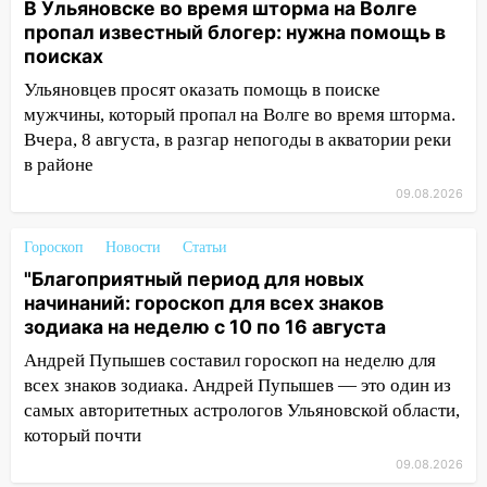
В Ульяновске во время шторма на Волге
11:55
Соцсети: светофор упал на
пропал известный блогер: нужна помощь в
машину во время сильного ливня в
поисках
Ульяновске
Ульяновцев просят оказать помощь в поиске
мужчины, который пропал на Волге во время шторма.
11:00
В Ульяновской области люди в
Вчера, 8 августа, в разгар непогоды в акватории реки
СНТ сидят без света
в районе
10:13
Прокуратура подвела итоги
09.08.2026
недели в Ульяновской области
09:18
Из-за ливня заблокировано
Гороскоп
Новости
Статьи
движение трамваев в Ульяновске
"Благоприятный период для новых
начинаний: гороскоп для всех знаков
09:15
Ураган, изнасилование ребенка,
зодиака на неделю с 10 по 16 августа
автоподставы и атака беспилотников:
важные итоги прошедшей недели в
Андрей Пупышев составил гороскоп на неделю для
Ульяновской области
всех знаков зодиака. Андрей Пупышев — это один из
самых авторитетных астрологов Ульяновской области,
08:20
В Ульяновске восстановили
который почти
трамвайную и троллейбусную
09.08.2026
инфраструктуру после шторма