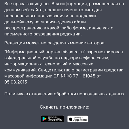
14:12
Куда жаловаться ульяновцам на
Все права защищены. Вся информация, размещенная на
упавшее дерево или затопленную улицу
данном веб-сайте, предназначена только для
после непогоды
персонального пользования и не подлежит
дальнейшему воспроизведению и/или
13:59
В Новом городе ураганным
распространению в какой-либо форме, иначе как с
ветром сорвало опалубку со
письменного разрешения редакции.
строящегося дома
Редакция может не разделять мнение авторов.
13:54
В мэрии Ульяновска рассказали,
"Информационный портал misanec.ru" зарегистрирован
как устраняют последствия мощного
в Федеральной службе по надзору в сфере связи,
шторма
информационных технологий и массовых
коммуникаций. Свидетельство о регистрации средства
13:49
Стихия продолжает крушить
массовой информации ЭЛ №ФС 77 - 61045 от
Ульяновск: дерево рухнуло на дом на
05.03.2015
Орджоникидзе
Политика в отношении обработки персональных данных
13:47
На Нижней Террасе мощным
ветром вырвало дерево с корнем
Скачать приложение:
13:46
Сильный ветер сорвал крышу с
СТО на проспекте Созидателей