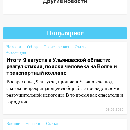
Другие новости
14:18
Гинеколог рассказала о том, с
какими сложностями сталкиваются
молодые мамы
Популярное
13:02
Соцсети: на улице Розы
Люксембург дерево упало на
автомобиль
Новости
Обзор
Происшествия
Статьи
#итоги дня
13:00
«Благоприятный период для
Итоги 9 августа в Ульяновской области:
новых начинаний: гороскоп для всех
разгул стихии, поиски человека на Волге и
знаков зодиака на неделю с 10 по 16
транспортный коллапс
августа
Воскресенье, 9 августа, прошло в Ульяновске под
13:00
На проспекте Тюленева в
знаком непрекращающейся борьбы с последствиями
Ульяновске образовалось «море»
разрушительной непогоды. В то время как спасатели и
городские
12:57
В Ульяновской области ожидается
крупный град
09.08.2026
12:11
Где есть бензин в Ульяновске 9
Важное
Новости
Статьи
августа: список АЗС