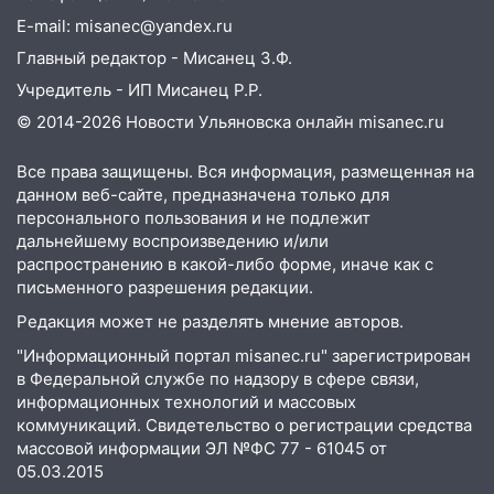
до декабря
E-mail: misanec@yandex.ru
19:34
В следственном управлении
Главный редактор - Мисанец З.Ф.
состоялось торжественное
Учредитель - ИП Мисанец Р.Р.
мероприятие, приуроченное к
празднованию Дня сотрудника органов
© 2014-2026 Новости Ульяновска онлайн
misanec.ru
следствия Российской Федерации
Все права защищены. Вся информация, размещенная на
19:30
Ульяновцев приглашают
данном веб-сайте, предназначена только для
поддержать «Симбирскую чебурашку»
персонального пользования и не подлежит
на фестивале «ФормАРТ»
дальнейшему воспроизведению и/или
распространению в какой-либо форме, иначе как с
18:11
Ульяновская область стала
письменного разрешения редакции.
пилотным регионом проекта
«Культурное долголетие»
Редакция может не разделять мнение авторов.
"Информационный портал misanec.ru" зарегистрирован
17:23
Прогноз погоды в Ульяновской
в Федеральной службе по надзору в сфере связи,
области на 8 августа
информационных технологий и массовых
коммуникаций. Свидетельство о регистрации средства
17:16
В реанимацию Ульяновской
массовой информации ЭЛ №ФС 77 - 61045 от
областной больницы поступили шесть
05.03.2015
новых аппаратов ИВЛ