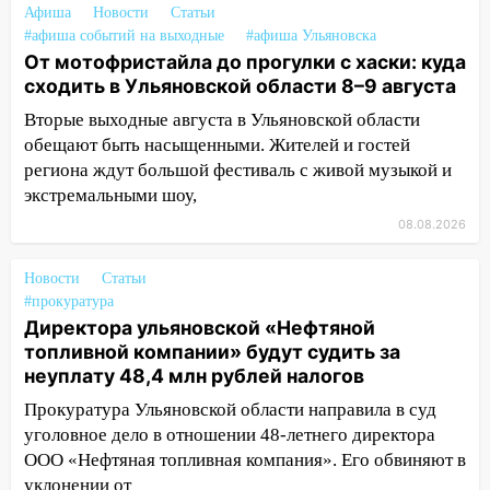
Федерации
Афиша
Новости
Статьи
#афиша событий на выходные
#афиша Ульяновска
12:01
Пьяная женщина сбила
От мотофристайла до прогулки с хаски: куда
шестилетнего ребёнка на улице
сходить в Ульяновской области 8–9 августа
Федерации: возбуждено уголовное дело
Вторые выходные августа в Ульяновской области
11:16
В Ульяновске ищут 37-летнего
обещают быть насыщенными. Жителей и гостей
мужчину, пропавшего ещё 19 июля
региона ждут большой фестиваль с живой музыкой и
экстремальными шоу,
10:30
От мотофристайла до прогулки с
хаски: куда сходить в Ульяновской
08.08.2026
области 8–9 августа
Новости
Статьи
10:11
Директора ульяновской
#прокуратура
«Нефтяной топливной компании» будут
Директора ульяновской «Нефтяной
судить за неуплату 48,4 млн рублей
топливной компании» будут судить за
налогов
неуплату 48,4 млн рублей налогов
09:28
Дети на дорогах: пострадали
Прокуратура Ульяновской области направила в суд
велосипедисты, мотоциклисты и
уголовное дело в отношении 48-летнего директора
пешеходы. Обзор крупных аварий в
ООО «Нефтяная топливная компания». Его обвиняют в
Ульяновской области
уклонении от