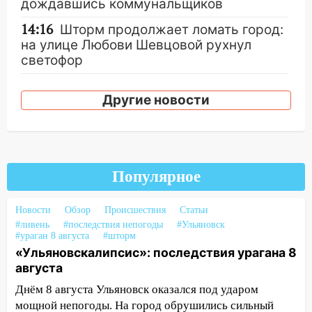
дождавшись коммунальщиков
14:16
Шторм продолжает ломать город:
на улице Любови Шевцовой рухнул
светофор
14:14
Студента из Ульяновска обманули
Другие новости
мошенники под видом преподавателя
14:12
Куда жаловаться ульяновцам на
упавшее дерево или затопленную улицу
после непогоды
Популярное
13:59
В Новом городе ураганным
ветром сорвало опалубку со
Новости
Обзор
Происшествия
Статьи
строящегося дома
#ливень
#последствия непогоды
#Ульяновск
#ураган 8 августа
#шторм
13:54
В мэрии Ульяновска рассказали,
«Ульяновскалипсис»: последствия урагана 8
как устраняют последствия мощного
августа
шторма
Днём 8 августа Ульяновск оказался под ударом
13:49
Стихия продолжает крушить
мощной непогоды. На город обрушились сильный
Ульяновск: дерево рухнуло на дом на