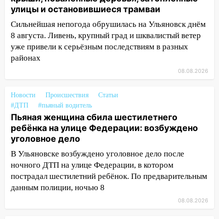
улицы и остановившиеся трамваи
13:14
Ураган оторвал светофор на
Сильнейшая непогода обрушилась на Ульяновск днём
проспекте Филатова в Ульяновске
8 августа. Ливень, крупный град и шквалистый ветер
13:12
Дерево пробило крышу дома на
уже привели к серьёзным последствиям в разных
Новгородской в Ульяновске и рухнуло
районах
на электрощит
08.08.2026
13:10
В Заволжском районе дерево
упало во дворе
Новости
Происшествия
Статьи
#ДТП
#пьяный водитель
13:08
Ураган ударил по Ульяновску:
Пьяная женщина сбила шестилетнего
сорванные крыши, поваленные деревья,
ребёнка на улице Федерации: возбуждено
затопленные улицы и остановившиеся
уголовное дело
трамваи
В Ульяновске возбуждено уголовное дело после
12:17
Ульяновск накрыл крупный град:
ночного ДТП на улице Федерации, в котором
после ливня город снова уходит под
пострадал шестилетний ребёнок. По предварительным
воду
данным полиции, ночью 8
12:12
Прокуратура взяла на контроль
08.08.2026
ДТП с шестилетним ребёнком на улице