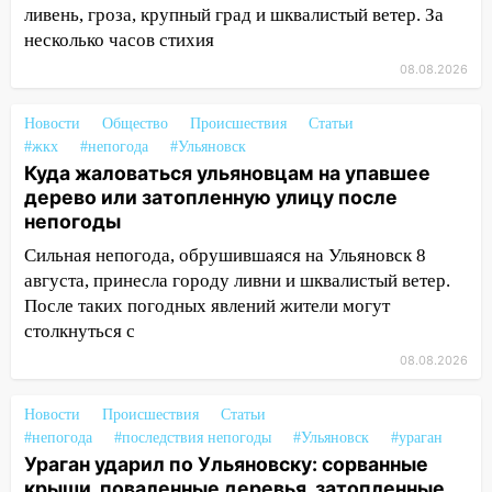
ливень, гроза, крупный град и шквалистый ветер. За
Орджоникидзе
несколько часов стихия
13:47
На Нижней Террасе мощным
08.08.2026
ветром вырвало дерево с корнем
Новости
13:46
Общество
Происшествия
Статьи
Сильный ветер сорвал крышу с
#жкх
#непогода
#Ульяновск
СТО на проспекте Созидателей
Куда жаловаться ульяновцам на упавшее
13:35
Непогода продолжает бить по
дерево или затопленную улицу после
транспорту: в Ульяновске трамвай
непогоды
сошёл с рельсов
Сильная непогода, обрушившаяся на Ульяновск 8
13:22
августа, принесла городу ливни и шквалистый ветер.
Упавшие деревья перекрыли
дороги в Ульяновске: фото
После таких погодных явлений жители могут
столкнуться с
13:17
Непогода в Ульяновске не
08.08.2026
закончится сегодня: сильные ливни
сохранятся 9 августа
Новости
Происшествия
Статьи
13:15
Трижды «брал в долг» без спроса:
#непогода
#последствия непогоды
#Ульяновск
#ураган
житель Вешкаймского района похитил у
Ураган ударил по Ульяновску: сорванные
знакомого 191 тысячу рублей
крыши, поваленные деревья, затопленные