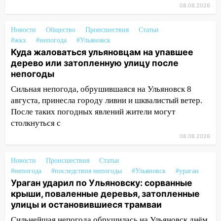
упавшее дерево или затопленную улицу
08.08.2026
после непогоды
Новости
Общество
Происшествия
Статьи
13:59
В Новом городе ураганным
#жкх
#непогода
#Ульяновск
ветром сорвало опалубку со
Куда жаловаться ульяновцам на упавшее
строящегося дома
дерево или затопленную улицу после
непогоды
13:54
В мэрии Ульяновска рассказали,
как устраняют последствия мощного
Сильная непогода, обрушившаяся на Ульяновск 8
шторма
августа, принесла городу ливни и шквалистый ветер.
После таких погодных явлений жители могут
13:49
Стихия продолжает крушить
столкнуться с
Ульяновск: дерево рухнуло на дом на
Орджоникидзе
08.08.2026
13:47
На Нижней Террасе мощным
Новости
Происшествия
Статьи
ветром вырвало дерево с корнем
#непогода
#последствия непогоды
#Ульяновск
#ураган
Ураган ударил по Ульяновску: сорванные
13:46
Сильный ветер сорвал крышу с
крыши, поваленные деревья, затопленные
СТО на проспекте Созидателей
улицы и остановившиеся трамваи
13:35
Непогода продолжает бить по
Сильнейшая непогода обрушилась на Ульяновск днём