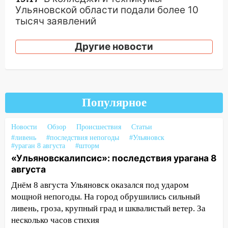
Ульяновской области подали более 10
тысяч заявлений
15:04
Фоторепортаж с улиц Ульяновска
Другие новости
после шторма: поваленные деревья и
затопленные улицы
14:28
Ураган вырвал остановку на улице
Деева в Заволжье
Популярное
14:26
Жители Ульяновска сами
пытаются расчистить ливнёвки, не
Новости
Обзор
Происшествия
Статьи
дождавшись коммунальщиков
#ливень
#последствия непогоды
#Ульяновск
#ураган 8 августа
#шторм
14:16
Шторм продолжает ломать город:
«Ульяновскалипсис»: последствия урагана 8
на улице Любови Шевцовой рухнул
августа
светофор
Днём 8 августа Ульяновск оказался под ударом
14:14
Студента из Ульяновска обманули
мощной непогоды. На город обрушились сильный
мошенники под видом преподавателя
ливень, гроза, крупный град и шквалистый ветер. За
несколько часов стихия
14:12
Куда жаловаться ульяновцам на