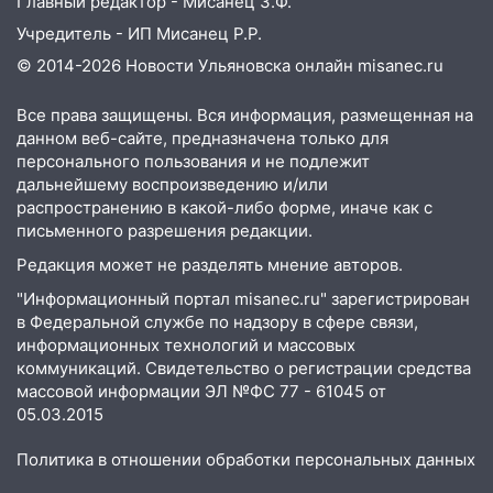
Главный редактор - Мисанец З.Ф.
Учредитель - ИП Мисанец Р.Р.
05:18
Судьба готовит сюрприз: гороскоп
на 8 августа — кому повезет с
© 2014-2026 Новости Ульяновска онлайн
misanec.ru
деньгами, а кого ждет неожиданная
встреча
Все права защищены. Вся информация, размещенная на
данном веб-сайте, предназначена только для
04:47
В Ульяновской области объявили
персонального пользования и не подлежит
ракетную опасность: звучат сирены
дальнейшему воспроизведению и/или
07.08.2026
распространению в какой-либо форме, иначе как с
письменного разрешения редакции.
20:40
Ульяновские аграрии смогут
купить тракторы с отсрочкой платежа
Редакция может не разделять мнение авторов.
до декабря
"Информационный портал misanec.ru" зарегистрирован
в Федеральной службе по надзору в сфере связи,
19:34
В следственном управлении
информационных технологий и массовых
состоялось торжественное
коммуникаций. Свидетельство о регистрации средства
мероприятие, приуроченное к
массовой информации ЭЛ №ФС 77 - 61045 от
празднованию Дня сотрудника органов
05.03.2015
следствия Российской Федерации
Политика в отношении обработки персональных данных
19:30
Ульяновцев приглашают
поддержать «Симбирскую чебурашку»