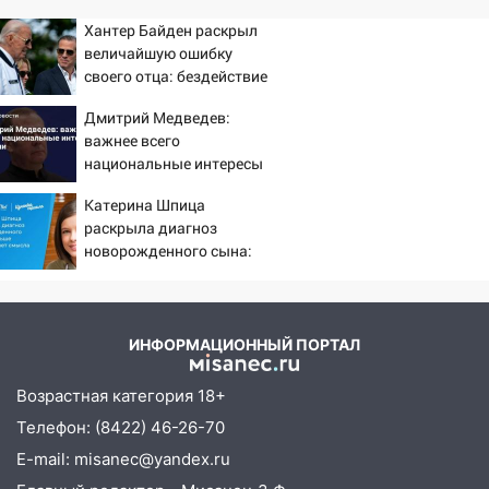
хаски: куда сходить в Ульяновской
Хантер Байден раскрыл
области 8–9 августа
величайшую ошибку
своего отца: бездействие
10:11
Директора ульяновской
против Трампа
«Нефтяной топливной компании» будут
Дмитрий Медведев:
судить за неуплату 48,4 млн рублей
важнее всего
налогов
национальные интересы
России
09:28
Дети на дорогах: пострадали
Катерина Шпица
велосипедисты, мотоциклисты и
раскрыла диагноз
пешеходы. Обзор крупных аварий в
новорожденного сына:
Ульяновской области
больше молчать нет
смысла
08:30
Поджог со свечой, 16 сгоревших
домов и выстрел за водку
ИНФОРМАЦИОННЫЙ ПОРТАЛ
07:50
Какая погоды будет днем 8
августа
Возрастная категория 18+
Телефон: (8422) 46-26-70
06:45
Императорский мост в
E-mail: misanec@yandex.ru
Ульяновске останется закрытым до
утра 10 августа