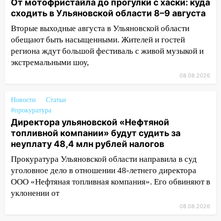
упало во дворе
От мотофристайла до прогулки с хаски: куда
сходить в Ульяновской области 8–9 августа
13:08
Ураган ударил по Ульяновску:
Вторые выходные августа в Ульяновской области
сорванные крыши, поваленные деревья,
обещают быть насыщенными. Жителей и гостей
затопленные улицы и остановившиеся
трамваи
региона ждут большой фестиваль с живой музыкой и
экстремальными шоу,
12:17
Ульяновск накрыл крупный град:
08.08.2026
после ливня город снова уходит под
воду
Новости
Статьи
12:12
Прокуратура взяла на контроль
#прокуратура
ДТП с шестилетним ребёнком на улице
Директора ульяновской «Нефтяной
Федерации
топливной компании» будут судить за
неуплату 48,4 млн рублей налогов
12:01
Пьяная женщина сбила
Прокуратура Ульяновской области направила в суд
шестилетнего ребёнка на улице
уголовное дело в отношении 48-летнего директора
Федерации: возбуждено уголовное дело
ООО «Нефтяная топливная компания». Его обвиняют в
11:16
В Ульяновске ищут 37-летнего
уклонении от
мужчину, пропавшего ещё 19 июля
08.08.2026
10:30
От мотофристайла до прогулки с