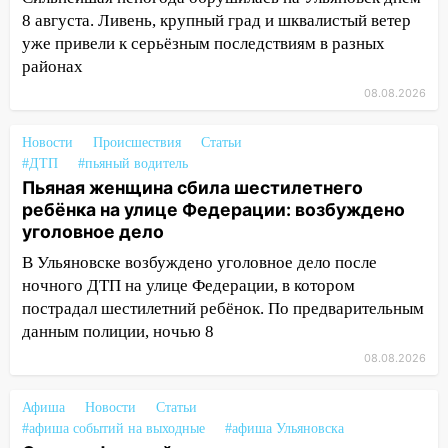
транспорту: в Ульяновске трамвай
8 августа. Ливень, крупный град и шквалистый ветер
сошёл с рельсов
уже привели к серьёзным последствиям в разных
13:22
Упавшие деревья перекрыли
районах
дороги в Ульяновске: фото
08.08.2026
13:17
Непогода в Ульяновске не
Новости
Происшествия
Статьи
закончится сегодня: сильные ливни
#ДТП
#пьяный водитель
сохранятся 9 августа
Пьяная женщина сбила шестилетнего
13:15
Трижды «брал в долг» без спроса:
ребёнка на улице Федерации: возбуждено
житель Вешкаймского района похитил у
уголовное дело
знакомого 191 тысячу рублей
В Ульяновске возбуждено уголовное дело после
13:14
ночного ДТП на улице Федерации, в котором
Ураган оторвал светофор на
проспекте Филатова в Ульяновске
пострадал шестилетний ребёнок. По предварительным
данным полиции, ночью 8
13:12
Дерево пробило крышу дома на
08.08.2026
Новгородской в Ульяновске и рухнуло
на электрощит
Афиша
Новости
Статьи
13:10
В Заволжском районе дерево
#афиша событий на выходные
#афиша Ульяновска