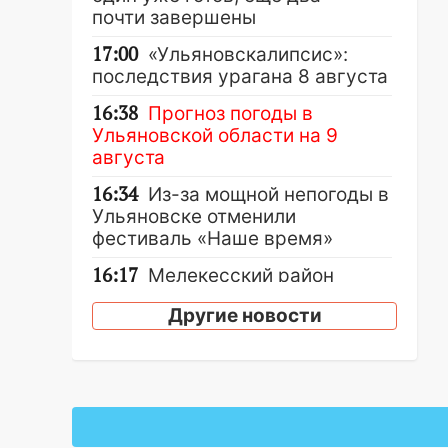
почти завершены
17:00
«Ульяновскалипсис»:
последствия урагана 8 августа
16:38
Прогноз погоды в
Ульяновской области на 9
августа
16:34
Из-за мощной непогоды в
Ульяновске отменили
фестиваль «Наше время»
16:17
Мелекесский район
первым в Ульяновской области
Другие новости
намолотил более 100 тысяч
тонн зерна
15:17
В колледжи и техникумы
Ульяновской области подали
более 10 тысяч заявлений