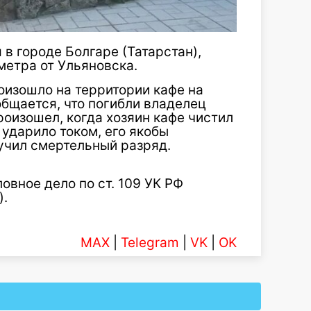
 в городе Болгаре (Татарстан),
метра от Ульяновска.
оизошло на территории кафе на
общается, что погибли владелец
роизошел, когда хозяин кафе чистил
 ударило током, его якобы
лучил смертельный разряд.
овное дело по ст. 109 УК РФ
).
MAX
|
Telegram
|
VK
|
OK