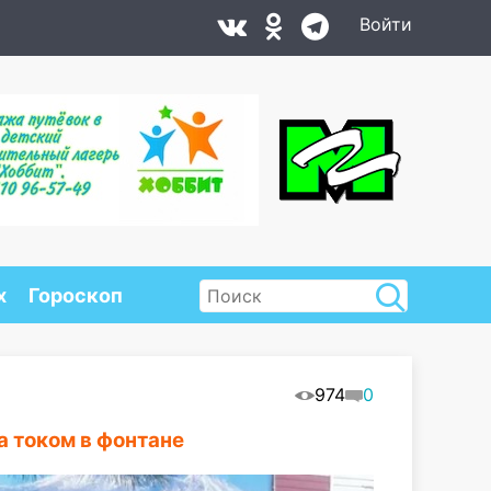
Войти
х
Гороскоп
974
0
а током в фонтане