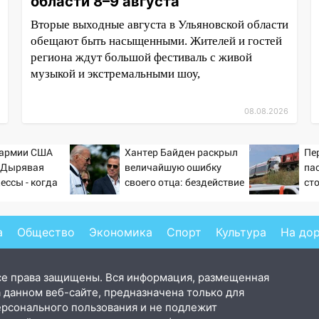
области 8–9 августа
Вторые выходные августа в Ульяновской области
обещают быть насыщенными. Жителей и гостей
региона ждут большой фестиваль с живой
музыкой и экстремальными шоу,
08.08.2026
 армии США
Хантер Байден раскрыл
Пе
: Дырявая
величайшую ошибку
па
ессы - когда
своего отца: бездействие
ст
ндовании ВМФ
против Трампа
по
то полетят
че
Ви
а
Общество
Экономика
Спорт
Культура
На до
се права защищены. Вся информация, размещенная
 данном веб-сайте, предназначена только для
ерсонального пользования и не подлежит