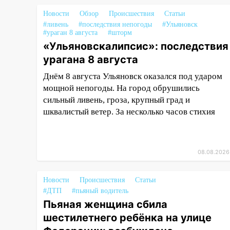
15:04
Фоторепортаж с улиц
Новости
Обзор
Происшествия
Статьи
Ульяновска после шторма:
#ливень
#последствия непогоды
#Ульяновск
поваленные деревья и
#ураган 8 августа
#шторм
затопленные улицы
«Ульяновскалипсис»: последствия
14:28
Ураган вырвал остановку
урагана 8 августа
на улице Деева в Заволжье
Днём 8 августа Ульяновск оказался под ударом
14:26
мощной непогоды. На город обрушились
Жители Ульяновска сами
пытаются расчистить ливнёвки,
сильный ливень, гроза, крупный град и
не дождавшись
шквалистый ветер. За несколько часов стихия
коммунальщиков
14:16
Шторм продолжает
ломать город: на улице Любови
08.08.2026
Шевцовой рухнул светофор
Новости
Происшествия
Статьи
14:14
Студента из Ульяновска
#ДТП
#пьяный водитель
обманули мошенники под
Пьяная женщина сбила
видом преподавателя
шестилетнего ребёнка на улице
14:12
Куда жаловаться