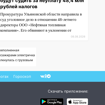
будут судить за неуплату 48,4 млн
рублей налогов
Прокуратура Ульяновской области направила в
суд уголовное дело в отношении 48-летнего
директора ООО «Нефтяная топливная
компания». Его обвиняют в уклонении от
08.08.2026
реполненная
ссажирами электричка
олкнулась с грузовым
ездом — десятки
ловек пострадали.
део с места ЧП
рогах
Гороскоп
Скачать приложение: