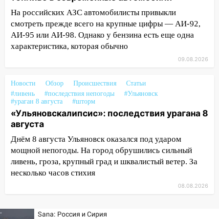
17:15
В Ульяновской области
На российских АЗС автомобилисты привыкли
ремонтируют девять мостов: один уже
смотреть прежде всего на крупные цифры — АИ-92,
готов, ещё два — почти завершены
АИ-95 или АИ-98. Однако у бензина есть еще одна
характеристика, которая обычно
17:00
«Ульяновскалипсис»: последствия
09.08.2026
урагана 8 августа
16:38
Прогноз погоды в Ульяновской
Новости
Обзор
Происшествия
Статьи
области на 9 августа
#ливень
#последствия непогоды
#Ульяновск
#ураган 8 августа
#шторм
16:34
Из-за мощной непогоды в
«Ульяновскалипсис»: последствия урагана 8
Ульяновске отменили фестиваль «Наше
августа
время»
Днём 8 августа Ульяновск оказался под ударом
16:17
Мелекесский район первым в
мощной непогоды. На город обрушились сильный
Ульяновской области намолотил более
ливень, гроза, крупный град и шквалистый ветер. За
100 тысяч тонн зерна
несколько часов стихия
08.08.2026
15:17
В колледжи и техникумы
Ульяновской области подали более 10
тысяч заявлений
Sana: Россия и Сирия