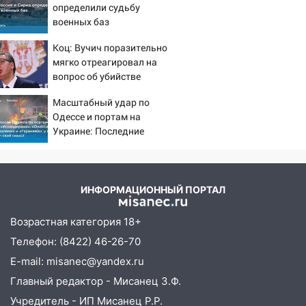
определили судьбу
15:04
Фоторепортаж с улиц Ульяновска
военных баз
после шторма: поваленные деревья и
затопленные улицы
Коц: Вучич поразительно
мягко отреагировал на
14:28
Ураган вырвал остановку на улице
вопрос об убийстве
Деева в Заволжье
русских
Масштабный удар по
14:26
Жители Ульяновска сами
Одессе и портам на
пытаются расчистить ливнёвки, не
Украине: Последние
дождавшись коммунальщиков
новости, подробности об
ударах России 9 августа
14:16
Шторм продолжает ломать город:
2026 года
на улице Любови Шевцовой рухнул
ИНФОРМАЦИОННЫЙ ПОРТАЛ
светофор
14:14
Студента из Ульяновска обманули
Возрастная категория 18+
мошенники под видом преподавателя
Телефон: (8422) 46-26-70
14:12
Куда жаловаться ульяновцам на
E-mail: misanec@yandex.ru
упавшее дерево или затопленную улицу
Главный редактор - Мисанец З.Ф.
после непогоды
Учредитель - ИП Мисанец Р.Р.