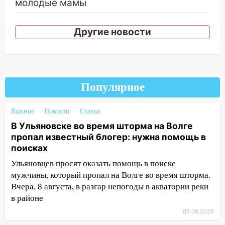
молодые мамы
13:02
Соцсети: на улице Розы
Другие новости
Люксембург дерево упало на
автомобиль
13:00
«Благоприятный период для
новых начинаний: гороскоп для всех
знаков зодиака на неделю с 10 по 16
Популярное
августа
Важное
13:00
Новости
Статьи
На проспекте Тюленева в
Ульяновске образовалось «море»
В Ульяновске во время шторма на Волге
пропал известный блогер: нужна помощь в
12:57
В Ульяновской области ожидается
поисках
крупный град
Ульяновцев просят оказать помощь в поиске
12:11
Где есть бензин в Ульяновске 9
мужчины, который пропал на Волге во время шторма.
августа: список АЗС
Вчера, 8 августа, в разгар непогоды в акватории реки
в районе
11:55
Соцсети: светофор упал на
машину во время сильного ливня в
09.08.2026
Ульяновске