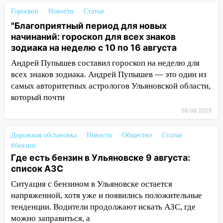
Гороскоп
Новости
Статьи
11:00
В Ульяновской области люди в
"Благоприятный период для новых
СНТ сидят без света
начинаний: гороскоп для всех знаков
10:13
Прокуратура подвела итоги
зодиака на неделю с 10 по 16 августа
недели в Ульяновской области
Андрей Пупышев составил гороскоп на неделю для
всех знаков зодиака. Андрей Пупышев — это один из
09:18
Из-за ливня заблокировано
самых авторитетных астрологов Ульяновской области,
движение трамваев в Ульяновске
который почти
09:15
Ураган, изнасилование ребенка,
09.08.2026
автоподставы и атака беспилотников:
важные итоги прошедшей недели в
Дорожная обстановка
Новости
Общество
Статьи
Ульяновской области
#бензин
08:20
В Ульяновске восстановили
Где есть бензин в Ульяновске 9 августа:
трамвайную и троллейбусную
список АЗС
инфраструктуру после шторма
Ситуация с бензином в Ульяновске остается
напряженной, хотя уже и появились положительные
08:19
Внимание! В Цильнинском районе
тенденции. Водители продолжают искать АЗС, где
пропал 67-летний мужчина
можно заправиться, а