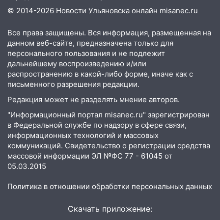
13:59
В Новом городе ураганным
© 2014-2026 Новости Ульяновска онлайн
misanec.ru
ветром сорвало опалубку со
строящегося дома
Все права защищены. Вся информация, размещенная на
данном веб-сайте, предназначена только для
13:54
В мэрии Ульяновска рассказали,
персонального пользования и не подлежит
как устраняют последствия мощного
дальнейшему воспроизведению и/или
шторма
распространению в какой-либо форме, иначе как с
письменного разрешения редакции.
13:49
Стихия продолжает крушить
Ульяновск: дерево рухнуло на дом на
Редакция может не разделять мнение авторов.
Орджоникидзе
"Информационный портал misanec.ru" зарегистрирован
в Федеральной службе по надзору в сфере связи,
13:47
На Нижней Террасе мощным
информационных технологий и массовых
ветром вырвало дерево с корнем
коммуникаций. Свидетельство о регистрации средства
13:46
Сильный ветер сорвал крышу с
массовой информации ЭЛ №ФС 77 - 61045 от
СТО на проспекте Созидателей
05.03.2015
13:35
Непогода продолжает бить по
Политика в отношении обработки персональных данных
транспорту: в Ульяновске трамвай
сошёл с рельсов
Скачать приложение: