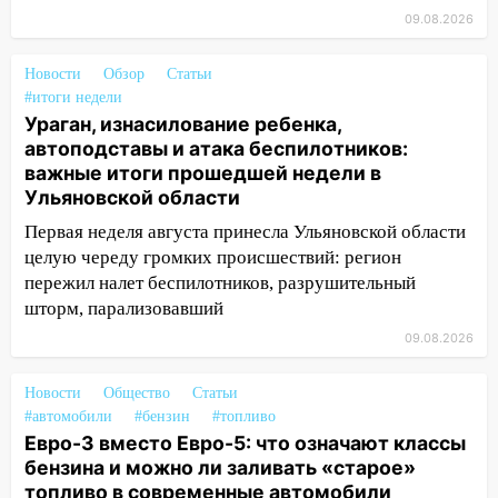
08:11
На Ульяновск снова надвигается
09.08.2026
непогода
07:30
Евро-3 вместо Евро-5: что
Новости
Обзор
Статьи
означают классы бензина и можно ли
#итоги недели
заливать «старое» топливо в
Ураган, изнасилование ребенка,
современные автомобили
автоподставы и атака беспилотников:
важные итоги прошедшей недели в
06:30
Какая погода будет в Ульяновской
Ульяновской области
области днем 9 августа
Первая неделя августа принесла Ульяновской области
05:05
День, когда всё может
целую череду громких происшествий: регион
измениться: гороскоп на 9 августа —
пережил налет беспилотников, разрушительный
три знака получат шанс, который нельзя
шторм, парализовавший
упустить
09.08.2026
08.08.2026
20:10
Во время урагана в Ульяновске на
Новости
Общество
Статьи
#автомобили
Волге перевернулась лодка
#бензин
#топливо
Евро-3 вместо Евро-5: что означают классы
19:55
В Ульяновске упавшее дерево
бензина и можно ли заливать «старое»
заблокировало в машине двух женщин
топливо в современные автомобили