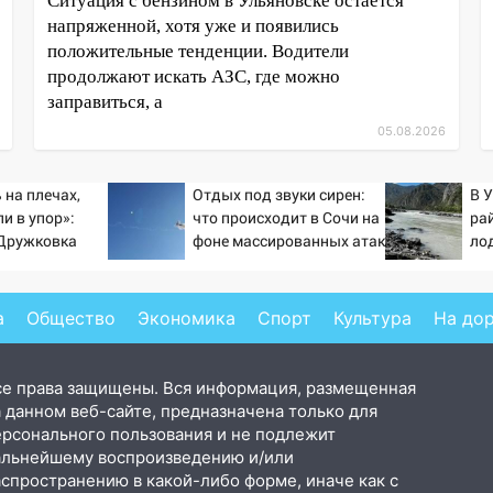
Ситуация с бензином в Ульяновске остается
напряженной, хотя уже и появились
положительные тенденции. Водители
продолжают искать АЗС, где можно
заправиться, а
05.08.2026
 на плечах,
Отдых под звуки сирен:
В 
и в упор»:
что происходит в Сочи на
ра
-Дружковка
фоне массированных атак
ло
льником для
беспилотников
ьяра»
а
Общество
Экономика
Спорт
Культура
На до
се права защищены. Вся информация, размещенная
 данном веб-сайте, предназначена только для
ерсонального пользования и не подлежит
альнейшему воспроизведению и/или
аспространению в какой-либо форме, иначе как с