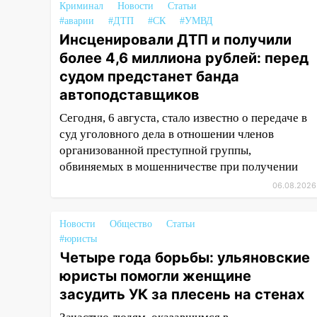
Криминал
Новости
Статьи
15:47
На улице Радищева
#аварии
#ДТП
#СК
#УМВД
сбили курьера: крупная авария
Инсценировали ДТП и получили
в Ульяновске
более 4,6 миллиона рублей: перед
15:15
Проводил до квартиры и
судом предстанет банда
ограбил: новый кавалер
автоподставщиков
женщины оказался
рецидивистом
Сегодня, 6 августа, стало известно о передаче в
суд уголовного дела в отношении членов
14:26
В Ульяновске ограничат
организованной преступной группы,
движение по улице Ефремова
обвиняемых в мошенничестве при получении
14:23
67% ульяновцев готовы
06.08.2026
передумать увольняться, если
им повысят зарплату
Новости
Общество
Статьи
14:01
#юристы
Инсценировали ДТП и
Четыре года борьбы: ульяновские
получили более 4,6 миллиона
рублей: перед судом
юристы помогли женщине
предстанет банда
засудить УК за плесень на стенах
автоподставщиков