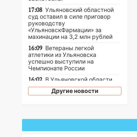
17:08
Ульяновский областной
суд оставил в силе приговор
руководству
«УльяновскФармации» за
махинации на 3,2 млн рублей
16:09
Ветераны легкой
атлетики из Ульяновска
успешно выступили на
Чемпионате России
16:02
В Ульяновской области
убрали более 28% площадей
Другие новости
зерновых и зернобобовых
культур
15:51
Бросила кирпич в жену
брата: в Ульяновской области
завели дело на агрессивную
женщину