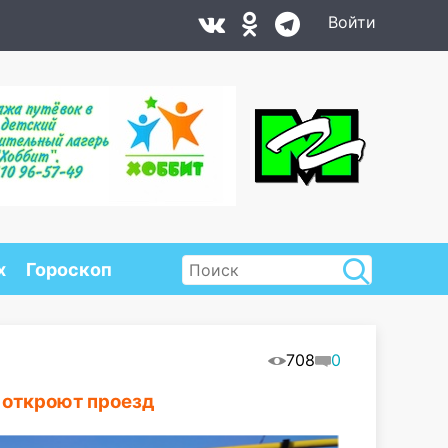
Войти
х
Гороскоп
708
0
 откроют проезд