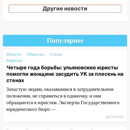
05.08.2026
Другие новости
22:58
Соцсети: на проспекте Тюленева
ДТП с мотоциклистом
20:22
Мошенники обманули 92-летнюю
жительницу Ульяновской области
Популярное
19:14
Житель Ульяновской области
подвез троих незнакомцев на трассе и
Новости
Общество
Статьи
заработал уголовное дело
#юристы
Четыре года борьбы: ульяновские юристы
18:14
Прогноз погоды на 6 августа в
помогли женщине засудить УК за плесень на
Ульяновской области
стенах
18:00
Мотофристайл, рок и силовой
Зачастую людям, оказавшимся в затруднительном
экстрим: в Ульяновске пройдет
положении, не справиться в одиночку, и они
большой фестиваль «Наше время»
обращаются к юристам. Эксперты Государственного
17:30
Где есть бензин в Ульяновске 5
юридического бюро —
августа после рабочего дня: список АЗС
06.08.2026
17:05
«Обыск» по видеосвязи: в