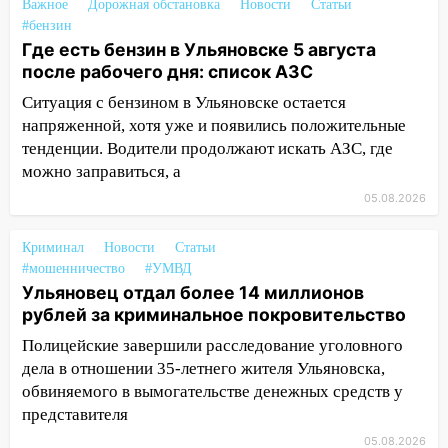
Важное
Дорожная обстановка
Новости
Статьи
Ульяновске задержали 19-летнюю
#бензин
сообщницу мошенников
Где есть бензин в Ульяновске 5 августа
16:12
Едва не перерезал горло: в
после рабочего дня: список АЗС
Вешкайме посиделки с судимым
Ситуация с бензином в Ульяновске остается
знакомым закончились для женщины
напряженной, хотя уже и появились положительные
больницей
тенденции. Водители продолжают искать АЗС, где
16:06
18-летняя девушка без прав
можно заправиться, а
перевернулась на мопеде и попала в
05.08.2026
больницу
Криминал
15:59
Новости
Статьи
Ульяновец отдал более 14
#мошенничество
#УМВД
миллионов рублей за криминальное
Ульяновец отдал более 14 миллионов
покровительство
рублей за криминальное покровительство
15:32
На «кольце» кроссовер сбил 18-
Полицейские завершили расследование уголовного
летнего мопедиста
дела в отношении 35-летнего жителя Ульяновска,
15:00
В Ульяновске после тройного ДТП
обвиняемого в вымогательстве денежных средств у
госпитализировали 25-летнего байкера
представителя
05.08.2026