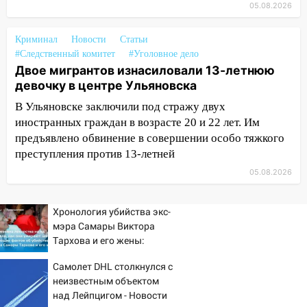
хозяйственные постройки
05.08.2026
11:00
В Канадее горел жилой дом
Криминал
Новости
Статьи
#Следственный комитет
#Уголовное дело
10:18
Губернатор Ульяновской области:
Двое мигрантов изнасиловали 13-летнюю
уничтожено четыре беспилотника в
девочку в центре Ульяновска
регионе
В Ульяновске заключили под стражу двух
10:00
В Ульяновске дотла сгорел
иностранных граждан в возрасте 20 и 22 лет. Им
легковой автомобиль
предъявлено обвинение в совершении особо тяжкого
09:39
преступления против 13-летней
В Ульяновске будут судить десять
наркодилеров, снабжавших две области
05.08.2026
09:25
Вынесли приговор дебоширам,
избившим мужчину в трамвае
Хронология убийства экс-
мэра Самары Виктора
08:27
Ульяновская полиция получила
Тархова и его жены:
один из шести уникальных автомобилей
шесть шокирующих
в России
Самолет DHL столкнулся с
фактов, новые
неизвестным объектом
подробности
07:02
Жара отступит: какой будет
над Лейпцигом - Новости
погода в Ульяновске днем 5 августа