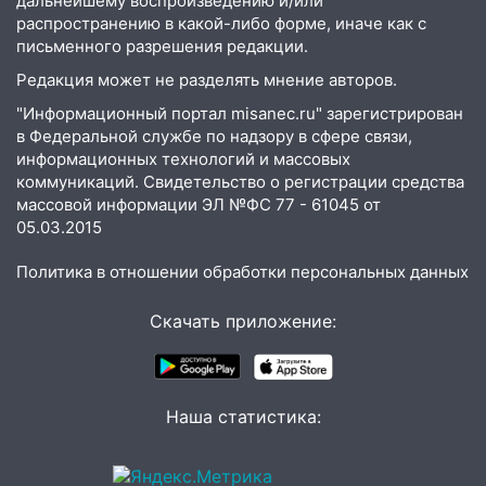
дальнейшему воспроизведению и/или
неделю подряд удерживает самые
распространению в какой-либо форме, иначе как с
низкие цены на подсолнечное масло
письменного разрешения редакции.
19:33
Коровы-рекордсменки: в
Редакция может не разделять мнение авторов.
Ульяновской области выросли надои
"Информационный портал misanec.ru" зарегистрирован
молока
в Федеральной службе по надзору в сфере связи,
информационных технологий и массовых
18:20
В Ульяновской области до конца
коммуникаций. Свидетельство о регистрации средства
года благоустроят 20 родников
массовой информации ЭЛ №ФС 77 - 61045 от
17:27
В Ульяновской области 114 детей-
05.03.2015
сирот получили жильё с начала года
Политика в отношении обработки персональных данных
16:43
Дорожный сезон перевалил за
экватор: в Ульяновской области
Скачать приложение:
обновили половину региональных трасс
16:31
В Ульяновской области
капитально отремонтируют 101
Наша статистика:
многоквартирный дом
16:30
Прогноз погоды в Ульяновской