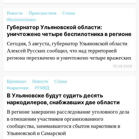
14:32
На Ульяновскую область
надвигается жара
Новости
Происшествия
Статьи
14:08
Пешеход переходил по «зебре»:
#беспилотники
подробности серьезной аварии на
Губернатор Ульяновской области:
Фруктовой
уничтожено четыре беспилотника в регионе
Сегодня, 5 августа, губернатор Ульяновской области
13:30
В Димитровграде на улице
Алексей Русских сообщил, что над территорией
Трудовой горело здание
региона перехвачено и уничтожено четыре вражеских
13:00
Водитель без прав врезался в
05.08.2026
припаркованный автомобиль
12:37
Переезжал «зебру» на
Криминал
Новости
Статьи
велосипеде и попал под колеса
#наркотики
#УМВД
В Ульяновске будут судить десять
12:18
Вспыхнул изнутри: в
наркодилеров, снабжавших две области
Железнодорожном районе горела дача
В регионе завершено расследование уголовного дела
11:33
В Засвияжье под колёса авто
в отношении участников организованного
попал мужчина
сообщества, занимавшегося сбытом наркотиков в
Ульяновской и Самарской
11:17
В Радищевском районе сгорели