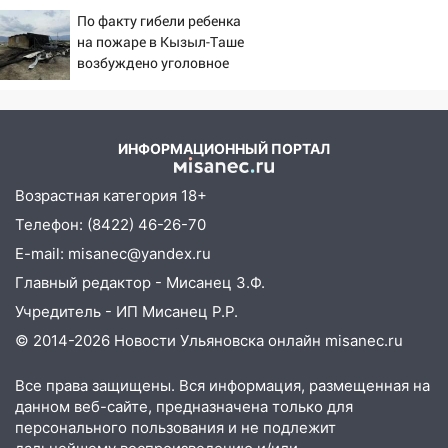
на Вести.ru
По факту гибели ребенка
06:10
Двое мигрантов изнасиловали 13-
на пожаре в Кызыл-Таше
летнюю девочку в центре Ульяновска
возбуждено уголовное
дело
06:00
Мертвеца выкопали, посадили в
мешок и попытались утопить в Волге
ИНФОРМАЦИОННЫЙ ПОРТАЛ
05:30
Астрологи назвали самый
опасный день августа: что ждет каждый
Возрастная категория 18+
знак 5 августа
Телефон: (8422) 46-26-70
04.08.2026
E-mail: misanec@yandex.ru
23:27
Прокуратура проверяет
капремонт школы в посёлке Налейка
Главный редактор - Мисанец З.Ф.
Учредитель - ИП Мисанец Р.Р.
22:33
Прокуратура проверяет
спортивные объекты в Старой Майне
© 2014-2026 Новости Ульяновска онлайн
misanec.ru
21:01
Ульяновцев приглашают сдать
Все права защищены. Вся информация, размещенная на
кровь: День донора пройдёт 6 августа
данном веб-сайте, предназначена только для
персонального пользования и не подлежит
20:17
Ульяновская область девятую