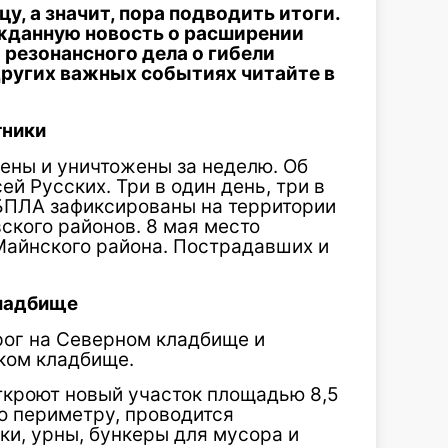
у, а значит, пора подводить итоги.
жданную новость о расширении
резонансного дела о гибели
других важных событиях читайте в
тники
ены и уничтожены за неделю. Об
й Русских. Три в один день, три в
 БПЛА зафиксированы на территории
ского районов. 8 мая место
Майнского района. Пострадавших и
ладбище
рог на Северном кладбище и
ском кладбище.
ткроют новый участок площадью 8,5
по периметру, проводится
ки, урны, бункеры для мусора и