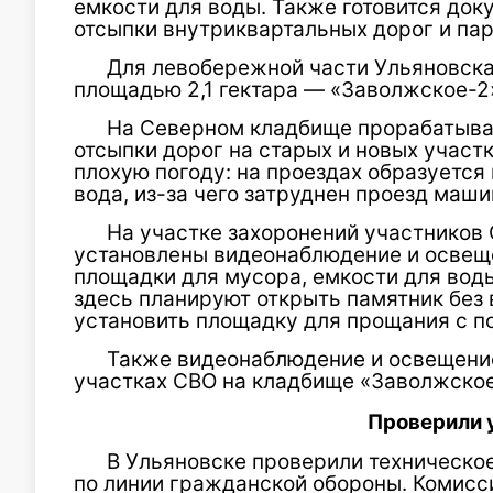
емкости для воды. Также готовится док
отсыпки внутриквартальных дорог и пар
Для левобережной части Ульяновска
площадью 2,1 гектара — «Заволжское-2
На Северном кладбище прорабатываю
отсыпки дорог на старых и новых участ
плохую погоду: на проездах образуется
вода, из-за чего затруднен проезд маши
На участке захоронений участников
установлены видеонаблюдение и освещ
площадки для мусора, емкости для воды
здесь планируют открыть памятник без
установить площадку для прощания с п
Также видеонаблюдение и освещение
участках СВО на кладбище «Заволжское
Проверили 
В Ульяновске проверили техническо
по линии гражданской обороны. Комисс