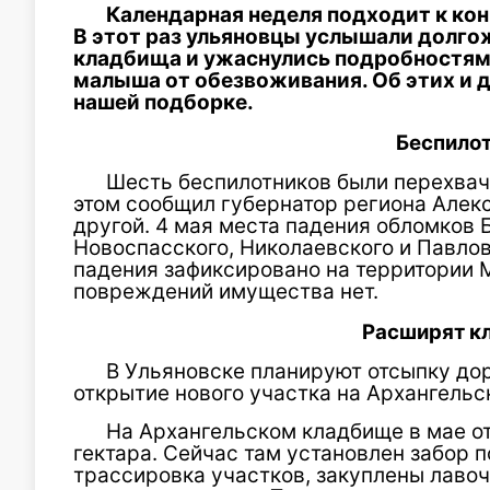
Календарная неделя подходит к конц
В этот раз ульяновцы услышали долго
кладбища и ужаснулись подробностям 
малыша от обезвоживания. Об этих и 
нашей подборке.
Беспило
Шесть беспилотников были перехвач
этом сообщил губернатор региона Алексе
другой. 4 мая места падения обломков
Новоспасского, Николаевского и Павлов
падения зафиксировано на территории 
повреждений имущества нет.
Расширят к
В Ульяновске планируют отсыпку до
открытие нового участка на Архангель
На Архангельском кладбище в мае о
гектара. Сейчас там установлен забор 
трассировка участков, закуплены лавоч