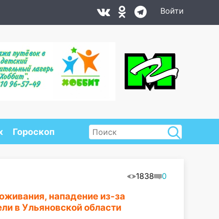
Войти
х
Гороскоп
1838
0
оживания, нападение из-за
ели в Ульяновской области