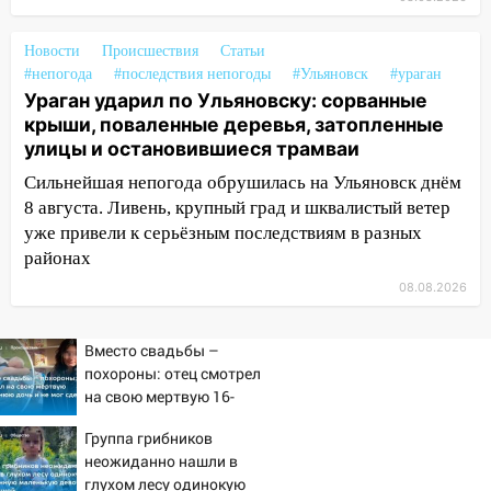
Ульяновск: дерево рухнуло на дом на
Орджоникидзе
Новости
Происшествия
Статьи
#непогода
#последствия непогоды
#Ульяновск
#ураган
13:47
На Нижней Террасе мощным
Ураган ударил по Ульяновску: сорванные
ветром вырвало дерево с корнем
крыши, поваленные деревья, затопленные
13:46
Сильный ветер сорвал крышу с
улицы и остановившиеся трамваи
СТО на проспекте Созидателей
Сильнейшая непогода обрушилась на Ульяновск днём
13:35
8 августа. Ливень, крупный град и шквалистый ветер
Непогода продолжает бить по
транспорту: в Ульяновске трамвай
уже привели к серьёзным последствиям в разных
сошёл с рельсов
районах
08.08.2026
13:22
Упавшие деревья перекрыли
дороги в Ульяновске: фото
Вместо свадьбы –
13:17
Непогода в Ульяновске не
похороны: отец смотрел
закончится сегодня: сильные ливни
на свою мертвую 16-
сохранятся 9 августа
летнюю дочь и не мог
Группа грибников
сдержать слезы
13:15
Трижды «брал в долг» без спроса:
неожиданно нашли в
житель Вешкаймского района похитил у
глухом лесу одинокую