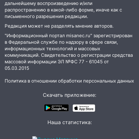
ДТП с шестилетним ребёнком на улице
дальнейшему воспроизведению и/или
Федерации
распространению в какой-либо форме, иначе как с
письменного разрешения редакции.
12:01
Пьяная женщина сбила
шестилетнего ребёнка на улице
Редакция может не разделять мнение авторов.
Федерации: возбуждено уголовное дело
"Информационный портал misanec.ru" зарегистрирован
в Федеральной службе по надзору в сфере связи,
11:16
В Ульяновске ищут 37-летнего
информационных технологий и массовых
мужчину, пропавшего ещё 19 июля
коммуникаций. Свидетельство о регистрации средства
10:30
массовой информации ЭЛ №ФС 77 - 61045 от
От мотофристайла до прогулки с
05.03.2015
хаски: куда сходить в Ульяновской
области 8–9 августа
Политика в отношении обработки персональных данных
10:11
Директора ульяновской
«Нефтяной топливной компании» будут
Скачать приложение:
судить за неуплату 48,4 млн рублей
налогов
09:28
Дети на дорогах: пострадали
Наша статистика:
велосипедисты, мотоциклисты и
пешеходы. Обзор крупных аварий в