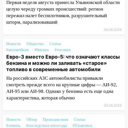
области на 9 августа
Первая неделя августа принесла Ульяновской области
целую череду громких происшествий: регион
16:34
Из-за мощной непогоды в
пережил налет беспилотников, разрушительный
Ульяновске отменили фестиваль «Наше
шторм, парализовавший
время»
09.08.2026
16:17
Мелекесский район первым в
Ульяновской области намолотил более
Новости
Общество
Статьи
100 тысяч тонн зерна
#автомобили
#бензин
#топливо
Евро-3 вместо Евро-5: что означают классы
15:17
В колледжи и техникумы
бензина и можно ли заливать «старое»
Ульяновской области подали более 10
топливо в современные автомобили
тысяч заявлений
На российских АЗС автомобилисты привыкли
15:04
Фоторепортаж с улиц Ульяновска
смотреть прежде всего на крупные цифры — АИ-92,
после шторма: поваленные деревья и
АИ-95 или АИ-98. Однако у бензина есть еще одна
затопленные улицы
характеристика, которая обычно
14:28
Ураган вырвал остановку на улице
09.08.2026
Деева в Заволжье
Новости
Обзор
Происшествия
Статьи
14:26
Жители Ульяновска сами
#ливень
#последствия непогоды
#Ульяновск
пытаются расчистить ливнёвки, не