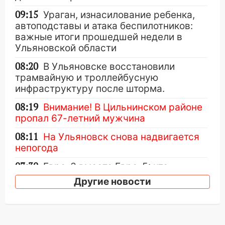
09:15
Ураган, изнасилование ребенка,
автоподставы и атака беспилотников:
важные итоги прошедшей недели в
Ульяновской области
08:20
В Ульяновске восстановили
трамвайную и троллейбусную
инфраструктуру после шторма.
08:19
Внимание! В Цильнинском районе
пропал 67-летний мужчина
08:11
На Ульяновск снова надвигается
непогода
07:30
Евро-3 вместо Евро-5: что
означают классы бензина и можно ли
Другие новости
заливать «старое» топливо в
современные автомобили
06:30
Какая погода будет в Ульяновской