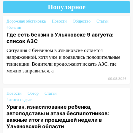
области днем 9 августа
Популярное
05:05
День, когда всё может
измениться: гороскоп на 9 августа —
Дорожная обстановка
Новости
Общество
Статьи
три знака получат шанс, который нельзя
#бензин
упустить
Где есть бензин в Ульяновске 9 августа:
список АЗС
08.08.2026
Ситуация с бензином в Ульяновске остается
20:10
Во время урагана в Ульяновске на
напряженной, хотя уже и появились положительные
Волге перевернулась лодка
тенденции. Водители продолжают искать АЗС, где
19:55
В Ульяновске упавшее дерево
можно заправиться, а
заблокировало в машине двух женщин
09.08.2026
17:15
В Ульяновской области
ремонтируют девять мостов: один уже
Новости
Обзор
Статьи
готов, ещё два — почти завершены
#итоги недели
Ураган, изнасилование ребенка,
17:00
«Ульяновскалипсис»: последствия
автоподставы и атака беспилотников:
урагана 8 августа
важные итоги прошедшей недели в
Ульяновской области
16:38
Прогноз погоды в Ульяновской