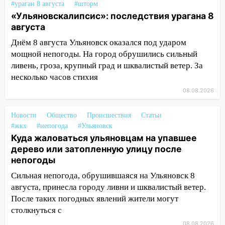
#ураган 8 августа
#шторм
дождавшись коммунальщиков
«Ульяновскалипсис»: последствия урагана 8
августа
14:16
Шторм продолжает ломать город:
на улице Любови Шевцовой рухнул
Днём 8 августа Ульяновск оказался под ударом
светофор
мощной непогоды. На город обрушились сильный
ливень, гроза, крупный град и шквалистый ветер. За
14:14
Студента из Ульяновска обманули
несколько часов стихия
мошенники под видом преподавателя
08.08.2026
14:12
Куда жаловаться ульяновцам на
упавшее дерево или затопленную улицу
Новости
Общество
Происшествия
Статьи
после непогоды
#жкх
#непогода
#Ульяновск
Куда жаловаться ульяновцам на упавшее
13:59
В Новом городе ураганным
дерево или затопленную улицу после
ветром сорвало опалубку со
непогоды
строящегося дома
Сильная непогода, обрушившаяся на Ульяновск 8
13:54
В мэрии Ульяновска рассказали,
августа, принесла городу ливни и шквалистый ветер.
как устраняют последствия мощного
После таких погодных явлений жители могут
шторма
столкнуться с
13:49
Стихия продолжает крушить
08.08.2026