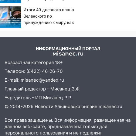
знакомого 191 тысячу рублей
испуганную маленькую
Итоги 40-дневного плана
девочку с игрушкой
13:14
Ураган оторвал светофор на
Зеленского по
проспекте Филатова в Ульяновске
принуждению к миру: как
ответила Россия, полный
13:12
Дерево пробило крышу дома на
разбор провала операции
Новгородской в Ульяновске и рухнуло
Украины от военкора
на электрощит
Коца
ИНФОРМАЦИОННЫЙ ПОРТАЛ
13:10
В Заволжском районе дерево
упало во дворе
Возрастная категория 18+
Телефон: (8422) 46-26-70
13:08
Ураган ударил по Ульяновску:
E-mail: misanec@yandex.ru
сорванные крыши, поваленные деревья,
затопленные улицы и остановившиеся
Главный редактор - Мисанец З.Ф.
трамваи
Учредитель - ИП Мисанец Р.Р.
12:17
Ульяновск накрыл крупный град:
© 2014-2026 Новости Ульяновска онлайн
misanec.ru
после ливня город снова уходит под
воду
Все права защищены. Вся информация, размещенная на
данном веб-сайте, предназначена только для
12:12
Прокуратура взяла на контроль
персонального пользования и не подлежит