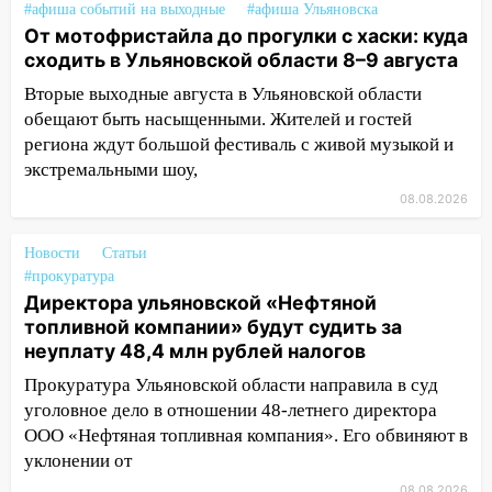
#афиша событий на выходные
#афиша Ульяновска
13:14
Ураган оторвал светофор на
От мотофристайла до прогулки с хаски: куда
проспекте Филатова в Ульяновске
сходить в Ульяновской области 8–9 августа
13:12
Дерево пробило крышу дома на
Вторые выходные августа в Ульяновской области
Новгородской в Ульяновске и рухнуло
обещают быть насыщенными. Жителей и гостей
на электрощит
региона ждут большой фестиваль с живой музыкой и
экстремальными шоу,
13:10
В Заволжском районе дерево
упало во дворе
08.08.2026
13:08
Ураган ударил по Ульяновску:
Новости
Статьи
сорванные крыши, поваленные деревья,
#прокуратура
затопленные улицы и остановившиеся
Директора ульяновской «Нефтяной
трамваи
топливной компании» будут судить за
12:17
неуплату 48,4 млн рублей налогов
Ульяновск накрыл крупный град:
после ливня город снова уходит под
Прокуратура Ульяновской области направила в суд
воду
уголовное дело в отношении 48-летнего директора
ООО «Нефтяная топливная компания». Его обвиняют в
12:12
Прокуратура взяла на контроль
уклонении от
ДТП с шестилетним ребёнком на улице
Федерации
08.08.2026