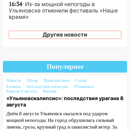
16:34
Из-за мощной непогоды в
Ульяновске отменили фестиваль «Наше
время»
16:17
Мелекесский район первым в
Ульяновской области намолотил более
Другие новости
100 тысяч тонн зерна
15:17
В колледжи и техникумы
Ульяновской области подали более 10
тысяч заявлений
Популярное
15:04
Фоторепортаж с улиц Ульяновска
после шторма: поваленные деревья и
Новости
Обзор
Происшествия
Статьи
затопленные улицы
#ливень
#последствия непогоды
#Ульяновск
#ураган 8 августа
#шторм
14:28
Ураган вырвал остановку на улице
«Ульяновскалипсис»: последствия урагана 8
Деева в Заволжье
августа
Днём 8 августа Ульяновск оказался под ударом
14:26
Жители Ульяновска сами
мощной непогоды. На город обрушились сильный
пытаются расчистить ливнёвки, не
ливень, гроза, крупный град и шквалистый ветер. За
дождавшись коммунальщиков