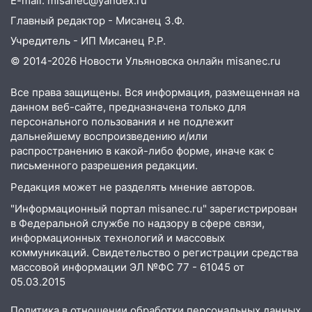
E-mail: misanec@yandex.ru
08:30
Поджог со свечой, 16 сгоревших
Главный редактор - Мисанец З.Ф.
домов и выстрел за водку
Учредитель - ИП Мисанец Р.Р.
07:50
Какая погоды будет днем 8
© 2014-2026 Новости Ульяновска онлайн
misanec.ru
августа
06:45
Императорский мост в
Все права защищены. Вся информация, размещенная на
Ульяновске останется закрытым до
данном веб-сайте, предназначена только для
утра 10 августа
персонального пользования и не подлежит
дальнейшему воспроизведению и/или
05:18
Судьба готовит сюрприз: гороскоп
распространению в какой-либо форме, иначе как с
на 8 августа — кому повезет с
письменного разрешения редакции.
деньгами, а кого ждет неожиданная
Редакция может не разделять мнение авторов.
встреча
"Информационный портал misanec.ru" зарегистрирован
04:47
В Ульяновской области объявили
в Федеральной службе по надзору в сфере связи,
ракетную опасность: звучат сирены
информационных технологий и массовых
коммуникаций. Свидетельство о регистрации средства
07.08.2026
массовой информации ЭЛ №ФС 77 - 61045 от
20:40
Ульяновские аграрии смогут
05.03.2015
купить тракторы с отсрочкой платежа
до декабря
Политика в отношении обработки персональных данных