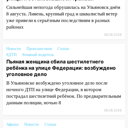
Орджоникидзе
Сильнейшая непогода обрушилась на Ульяновск днём
13:47
На Нижней Террасе мощным
8 августа. Ливень, крупный град и шквалистый ветер
ветром вырвало дерево с корнем
уже привели к серьёзным последствиям в разных
районах
13:46
Сильный ветер сорвал крышу с
08.08.2026
СТО на проспекте Созидателей
13:35
Непогода продолжает бить по
Новости
Происшествия
Статьи
транспорту: в Ульяновске трамвай
#ДТП
#пьяный водитель
сошёл с рельсов
Пьяная женщина сбила шестилетнего
ребёнка на улице Федерации: возбуждено
13:22
Упавшие деревья перекрыли
уголовное дело
дороги в Ульяновске: фото
В Ульяновске возбуждено уголовное дело после
13:17
Непогода в Ульяновске не
ночного ДТП на улице Федерации, в котором
закончится сегодня: сильные ливни
пострадал шестилетний ребёнок. По предварительным
сохранятся 9 августа
данным полиции, ночью 8
13:15
Трижды «брал в долг» без спроса:
08.08.2026
житель Вешкаймского района похитил у
знакомого 191 тысячу рублей
Афиша
Новости
Статьи