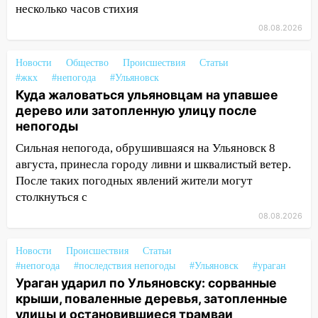
несколько часов стихия
14:16
Шторм продолжает ломать город:
08.08.2026
на улице Любови Шевцовой рухнул
светофор
Новости
Общество
Происшествия
Статьи
14:14
Студента из Ульяновска обманули
#жкх
#непогода
#Ульяновск
мошенники под видом преподавателя
Куда жаловаться ульяновцам на упавшее
дерево или затопленную улицу после
14:12
Куда жаловаться ульяновцам на
непогоды
упавшее дерево или затопленную улицу
Сильная непогода, обрушившаяся на Ульяновск 8
после непогоды
августа, принесла городу ливни и шквалистый ветер.
13:59
В Новом городе ураганным
После таких погодных явлений жители могут
ветром сорвало опалубку со
столкнуться с
строящегося дома
08.08.2026
13:54
В мэрии Ульяновска рассказали,
как устраняют последствия мощного
Новости
Происшествия
Статьи
шторма
#непогода
#последствия непогоды
#Ульяновск
#ураган
Ураган ударил по Ульяновску: сорванные
13:49
Стихия продолжает крушить
крыши, поваленные деревья, затопленные
Ульяновск: дерево рухнуло на дом на
улицы и остановившиеся трамваи