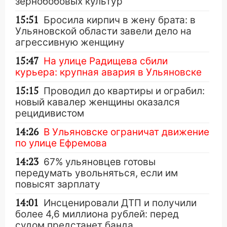
зернобобовых культур
15:51
Бросила кирпич в жену брата: в
Ульяновской области завели дело на
агрессивную женщину
15:47
На улице Радищева сбили
курьера: крупная авария в Ульяновске
15:15
Проводил до квартиры и ограбил:
новый кавалер женщины оказался
рецидивистом
14:26
В Ульяновске ограничат движение
по улице Ефремова
14:23
67% ульяновцев готовы
передумать увольняться, если им
повысят зарплату
14:01
Инсценировали ДТП и получили
более 4,6 миллиона рублей: перед
судом предстанет банда