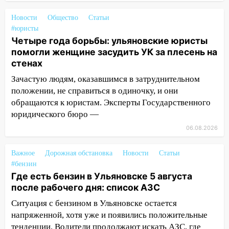
года благоустроят 20 родников
Новости
Общество
Статьи
17:27
В Ульяновской области 114 детей-
#юристы
сирот получили жильё с начала года
Четыре года борьбы: ульяновские юристы
помогли женщине засудить УК за плесень на
16:43
Дорожный сезон перевалил за
стенах
экватор: в Ульяновской области
обновили половину региональных трасс
Зачастую людям, оказавшимся в затруднительном
положении, не справиться в одиночку, и они
16:31
В Ульяновской области
обращаются к юристам. Эксперты Государственного
капитально отремонтируют 101
юридического бюро —
многоквартирный дом
06.08.2026
16:30
Прогноз погоды в Ульяновской
области на 5 августа
Важное
Дорожная обстановка
Новости
Статьи
#бензин
16:20
В Сурском районе сёла оказались
Где есть бензин в Ульяновске 5 августа
не защищены от лесных пожаров
после рабочего дня: список АЗС
16:12
Пуля пробила окно квартиры на
Ситуация с бензином в Ульяновске остается
16-м этаже в Ульяновске
напряженной, хотя уже и появились положительные
тенденции. Водители продолжают искать АЗС, где
16:10
Прокуратура потребовала