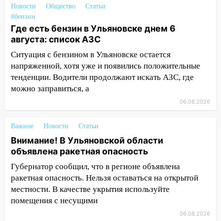
Новости
опасный день августа: что ждет каждый
Общество
Статьи
#бензин
знак 5 августа
Где есть бензин в Ульяновске днем 6
04.08.2026
августа: список АЗС
23:27
Прокуратура проверяет
Ситуация с бензином в Ульяновске остается
капремонт школы в посёлке Налейка
напряженной, хотя уже и появились положительные
22:33
тенденции. Водители продолжают искать АЗС, где
Прокуратура проверяет
спортивные объекты в Старой Майне
можно заправиться, а
06.08.2026
21:01
Ульяновцев приглашают сдать
кровь: День донора пройдёт 6 августа
Важное
Новости
Статьи
20:17
Ульяновская область девятую
Внимание! В Ульяновской области
неделю подряд удерживает самые
объявлена ракетная опасность
низкие цены на подсолнечное масло
Губернатор сообщил, что в регионе объявлена
19:33
Коровы-рекордсменки: в
ракетная опасность. Нельзя оставаться на открытой
Ульяновской области выросли надои
местности. В качестве укрытия используйте
молока
помещения с несущими
18:20
06.08.2026
В Ульяновской области до конца