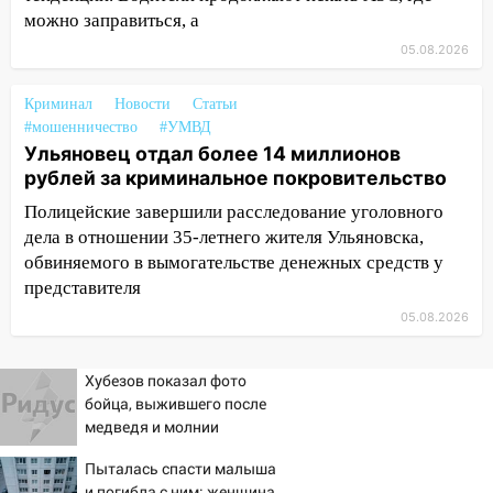
можно заправиться, а
усилить борьбу со свалками в
Инзенском районе
05.08.2026
16:06
Патриарх Кирилл оценил работу
Криминал
Новости
Статьи
Симбирской епархии
#мошенничество
#УМВД
15:45
Жителям села Тагай больше не
Ульяновец отдал более 14 миллионов
придётся ездить в райцентр ради сдачи
рублей за криминальное покровительство
анализов
Полицейские завершили расследование уголовного
дела в отношении 35-летнего жителя Ульяновска,
15:30
После жалобы прокурору на
обвиняемого в вымогательстве денежных средств у
улице Льва Толстого в Старой Майне
представителя
восстановили освещение
05.08.2026
15:23
За неделю ульяновские спасатели
спасли восемь человек
Хубезов показал фото
14:40
Житель Димитровграда поверил в
бойца, выжившего после
«посылку от дочери» и лишился более 3
медведя и молнии
миллионов рублей
Пыталась спасти малыша
14:30
Застолье закончилось кражей:
и погибла с ним: женщина