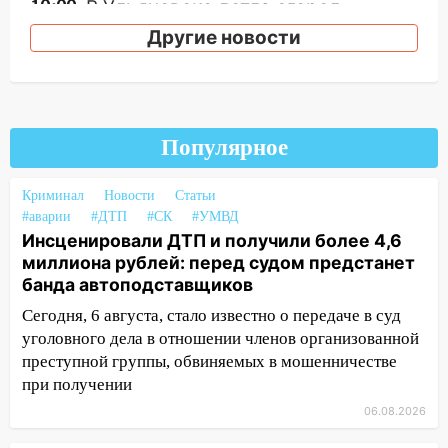
10:00
В Ульяновске дотла сгорел
легковой автомобиль
Другие новости
09:39
В Ульяновске будут судить десять
наркодилеров, снабжавших две области
09:25
Вынесли приговор дебоширам,
Популярное
избившим мужчину в трамвае
08:27
Ульяновская полиция получила
Криминал
Новости
Статьи
один из шести уникальных автомобилей
#аварии
#ДТП
#СК
#УМВД
в России
Инсценировали ДТП и получили более 4,6
миллиона рублей: перед судом предстанет
07:02
Жара отступит: какой будет
банда автоподставщиков
погода в Ульяновске днем 5 августа
Сегодня, 6 августа, стало известно о передаче в суд
06:10
Двое мигрантов изнасиловали 13-
уголовного дела в отношении членов организованной
летнюю девочку в центре Ульяновска
преступной группы, обвиняемых в мошенничестве
06:00
Мертвеца выкопали, посадили в
при получении
мешок и попытались утопить в Волге
06.08.2026
05:30
Астрологи назвали самый