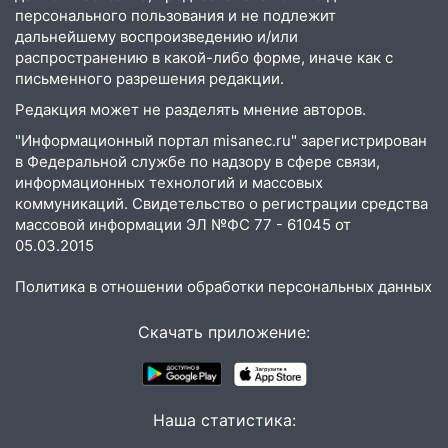
летнюю женщину на пешеходном
персонального пользования и не подлежит
переходе
дальнейшему воспроизведению и/или
распространению в какой-либо форме, иначе как с
12:40
В Новой Малыкле Mitsubishi сбил
письменного разрешения редакции.
велосипедиста на перекрёстке
Редакция может не разделять мнение авторов.
12:21
Заволжье ушло под воду после
"Информационный портал misanec.ru" зарегистрирован
ливня: дорожникам пришлось срочно
в Федеральной службе по надзору в сфере связи,
расчищать ливнёвки
информационных технологий и массовых
коммуникаций. Свидетельство о регистрации средства
10:40
Новый мост через Свиягу в
массовой информации ЭЛ №ФС 77 - 61045 от
Ульяновске планируют открыть к
05.03.2015
сентябрю
10:25
Политика в отношении обработки персональных данных
Курьер мошенников из Казани
забрал у пенсионерки из
Димитровграда более 1,1 млн рублей
Скачать приложение:
10:01
В Заволжском районе Ульяновска
загорелся легковой автомобиль
Наша статистика:
09:51
В Заволжском районе Ульяновска