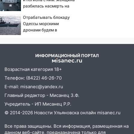
ульяновец перевёл себе деньги с карты
разбилась насмерть на
знакомого
глазах у детей 06/08/2026
Отрабатывать блокаду
– Новости
14:01
За неделю в Ульяновской области
Одессы морскими
поймали 48 пьяных водителей
дронами будем в
Заполярье? А еще дальше
13:54
Хотел «подарить жене машину»,
забраться адмиралы не
но едва не отдал мошенникам 530
пробовали?
тысяч рублей
ИНФОРМАЦИОННЫЙ ПОРТАЛ
13:30
Пять встреч и почти 5 млн рублей:
Возрастная категория 18+
ульяновский пенсионер отдал деньги
курьеру мошенников
Телефон: (8422) 46-26-70
E-mail: misanec@yandex.ru
13:16
На Московском шоссе Opel не
уступил дорогу и столкнулся с Kia:
Главный редактор - Мисанец З.Ф.
водитель госпитализирован
Учредитель - ИП Мисанец Р.Р.
13:01
В Засвияжье Skoda сбила
© 2014-2026 Новости Ульяновска онлайн
misanec.ru
женщину на пешеходном переходе
Все права защищены. Вся информация, размещенная на
12:49
В Заволжье Hyundai сбил 68-
данном веб-сайте, предназначена только для