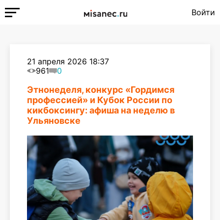
Войти
21 апреля 2026 18:37
961
0
Этнонеделя, конкурс «Гордимся
профессией» и Кубок России по
кикбоксингу: афиша на неделю в
Ульяновске