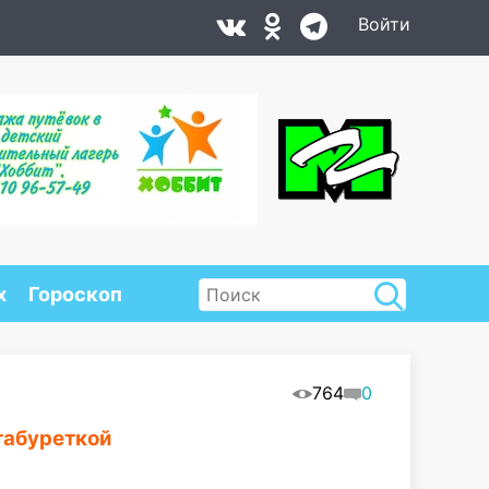
Войти
х
Гороскоп
764
0
табуреткой