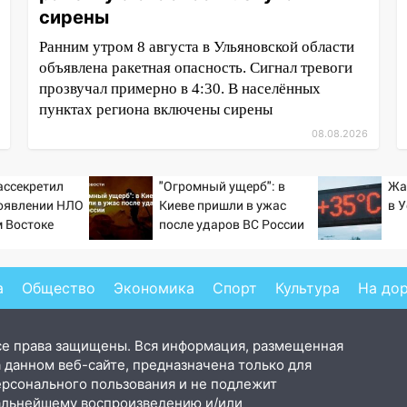
сирены
Ранним утром 8 августа в Ульяновской области
объявлена ракетная опасность. Сигнал тревоги
прозвучал примерно в 4:30. В населённых
пунктах региона включены сирены
08.08.2026
ассекретил
"Огромный ущерб": в
Жа
оявлении НЛО
Киеве пришли в ужас
в 
 Востоке
после ударов ВС России
а
Общество
Экономика
Спорт
Культура
На до
се права защищены. Вся информация, размещенная
 данном веб-сайте, предназначена только для
ерсонального пользования и не подлежит
альнейшему воспроизведению и/или