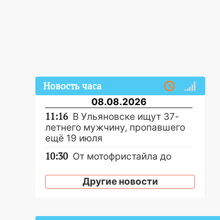
Новость часа
08.08.2026
11:16
В Ульяновске ищут 37-
летнего мужчину, пропавшего
ещё 19 июля
10:30
От мотофристайла до
прогулки с хаски: куда сходить
в Ульяновской области 8–9
Другие новости
августа
10:11
Директора ульяновской
«Нефтяной топливной