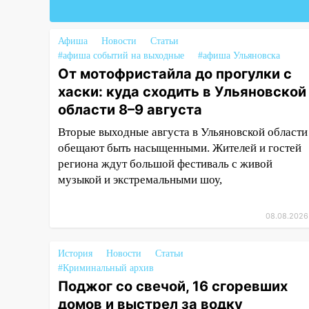
компании» будут судить за
неуплату 48,4 млн рублей
налогов
Афиша
Новости
Статьи
#афиша событий на выходные
#афиша Ульяновска
09:28
Дети на дорогах:
От мотофристайла до прогулки с
пострадали велосипедисты,
хаски: куда сходить в Ульяновской
мотоциклисты и пешеходы.
области 8–9 августа
Обзор крупных аварий в
Ульяновской области
Вторые выходные августа в Ульяновской области
обещают быть насыщенными. Жителей и гостей
08:30
Поджог со свечой, 16
региона ждут большой фестиваль с живой
сгоревших домов и выстрел за
музыкой и экстремальными шоу,
водку
07:50
Какая погоды будет днем
08.08.2026
8 августа
06:45
Императорский мост в
История
Новости
Статьи
Ульяновске останется
#Криминальный архив
закрытым до утра 10 августа
Поджог со свечой, 16 сгоревших
домов и выстрел за водку
05:18
Судьба готовит сюрприз: