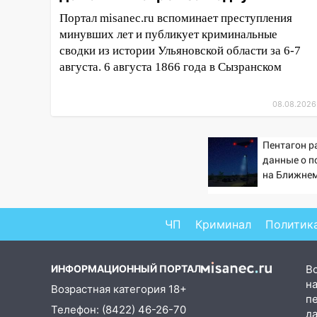
гороскоп на 8 августа — кому
Портал misanec.ru вспоминает преступления
повезет с деньгами, а кого
минувших лет и публикует криминальные
ждет неожиданная встреча
сводки из истории Ульяновской области за 6-7
августа. 6 августа 1866 года в Сызранском
04:47
В Ульяновской области
объявили ракетную опасность:
звучат сирены
08.08.2026
07.08.2026
20:40
Ульяновские аграрии
Пентагон р
смогут купить тракторы с
данные о п
отсрочкой платежа до декабря
на Ближнем
19:34
В следственном
управлении состоялось
ЧП
Криминал
Политик
торжественное мероприятие,
приуроченное к празднованию
Дня сотрудника органов
ИНФОРМАЦИОННЫЙ ПОРТАЛ
В
следствия Российской
на
Возрастная категория 18+
Федерации
п
Телефон: (8422) 46-26-70
д