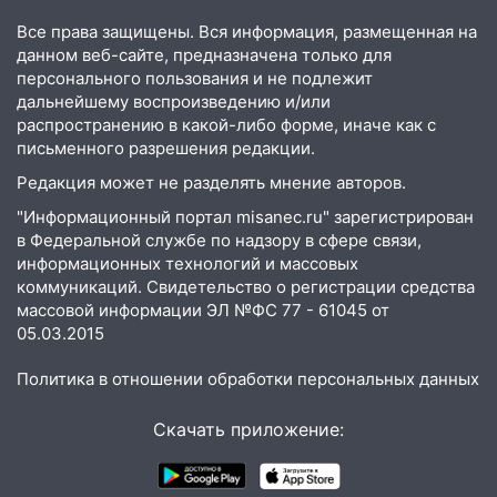
заработал уголовное дело
Все права защищены. Вся информация, размещенная на
18:14
Прогноз погоды на 6 августа в
данном веб-сайте, предназначена только для
Ульяновской области
персонального пользования и не подлежит
дальнейшему воспроизведению и/или
18:00
Мотофристайл, рок и силовой
распространению в какой-либо форме, иначе как с
экстрим: в Ульяновске пройдет
письменного разрешения редакции.
большой фестиваль «Наше время»
Редакция может не разделять мнение авторов.
17:30
Где есть бензин в Ульяновске 5
"Информационный портал misanec.ru" зарегистрирован
августа после рабочего дня: список АЗС
в Федеральной службе по надзору в сфере связи,
информационных технологий и массовых
17:05
«Обыск» по видеосвязи: в
коммуникаций. Свидетельство о регистрации средства
Ульяновске задержали 19-летнюю
массовой информации ЭЛ №ФС 77 - 61045 от
сообщницу мошенников
05.03.2015
16:12
Едва не перерезал горло: в
Политика в отношении обработки персональных данных
Вешкайме посиделки с судимым
знакомым закончились для женщины
больницей
Скачать приложение:
16:06
18-летняя девушка без прав
перевернулась на мопеде и попала в