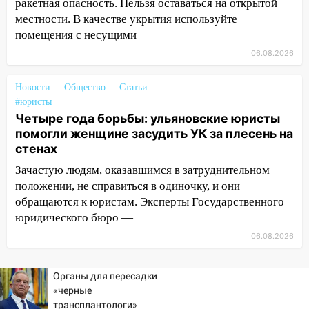
ракетная опасность. Нельзя оставаться на открытой
местности. В качестве укрытия используйте
11:12
Соцсети: на Рябикова автомобиль
помещения с несущими
врезался в забор
06.08.2026
10:27
Где есть бензин в Ульяновске
днем 6 августа: список АЗС
Новости
Общество
Статьи
#юристы
10:16
Внимание! В Ульяновской области
Четыре года борьбы: ульяновские юристы
объявлена ракетная опасность
помогли женщине засудить УК за плесень на
10:00
В Старомайнском районе утонул
стенах
51-летний мужчина
Зачастую людям, оказавшимся в затруднительном
положении, не справиться в одиночку, и они
09:50
В Ульяновске черный коршун
обращаются к юристам. Эксперты Государственного
застрял в тепловозе
юридического бюро —
09:44
Ульяновские спасатели помогли
06.08.2026
юному велосипедисту на улице
Чернышевского
Органы для пересадки
08:21
В Заволжском районе украли два
«черные
велосипеда
трансплантологи»