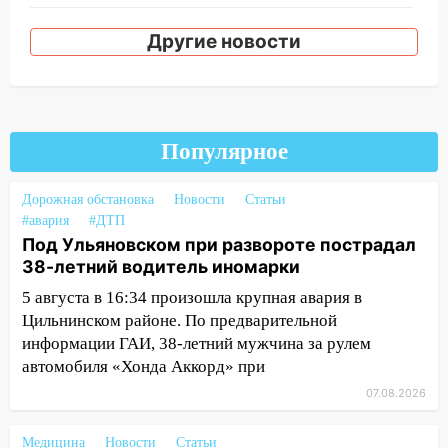
19:12
В Ульяновской области
Другие новости
руководителя частной компании
наказали за сокрытие прошлого своего
сотрудник
18:02
В Ульяновск едут звезды
баскетбола!
Популярное
17:08
Ульяновский областной суд
Дорожная обстановка
Новости
Статьи
оставил в силе приговор руководству
#авария
#ДТП
«УльяновскФармации» за махинации на
Под Ульяновском при развороте пострадал
3,2 млн рублей
38-летний водитель иномарки
16:09
Ветераны легкой атлетики из
5 августа в 16:34 произошла крупная авария в
Ульяновска успешно выступили на
Цильнинском районе. По предварительной
Чемпионате России
информации ГАИ, 38-летний мужчина за рулем
автомобиля «Хонда Аккорд» при
16:02
В Ульяновской области убрали
более 28% площадей зерновых и
07.08.2026
зернобобовых культур
Медицина
Новости
Статьи