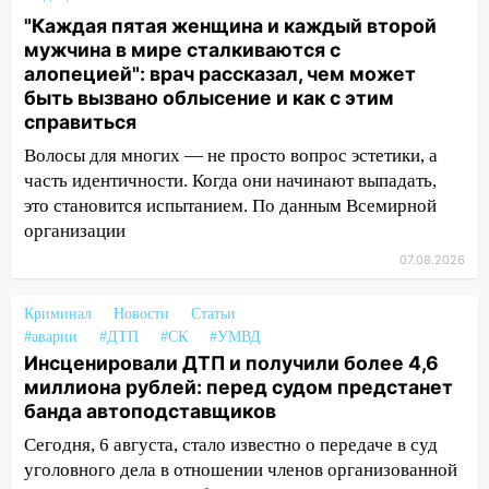
15:51
Бросила кирпич в жену брата: в
"Каждая пятая женщина и каждый второй
Ульяновской области завели дело на
мужчина в мире сталкиваются с
агрессивную женщину
алопецией": врач рассказал, чем может
15:47
На улице Радищева сбили
быть вызвано облысение и как с этим
курьера: крупная авария в Ульяновске
справиться
15:15
Волосы для многих — не просто вопрос эстетики, а
Проводил до квартиры и ограбил:
новый кавалер женщины оказался
часть идентичности. Когда они начинают выпадать,
рецидивистом
это становится испытанием. По данным Всемирной
организации
14:26
В Ульяновске ограничат движение
07.08.2026
по улице Ефремова
14:23
67% ульяновцев готовы
Криминал
Новости
Статьи
передумать увольняться, если им
#аварии
#ДТП
#СК
#УМВД
повысят зарплату
Инсценировали ДТП и получили более 4,6
миллиона рублей: перед судом предстанет
14:01
Инсценировали ДТП и получили
банда автоподставщиков
более 4,6 миллиона рублей: перед
Сегодня, 6 августа, стало известно о передаче в суд
судом предстанет банда
автоподставщиков
уголовного дела в отношении членов организованной