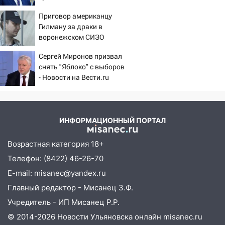
извлекали у еще живых
07:18
В Ульяновск идет
Приговор американцу
пациентов
тридцатиградусная жара: какая будет
Гилману за драки в
погода в четверг
воронежском СИЗО
потребовали ужесточить -
06:00
Четыре года борьбы: ульяновские
Сергей Миронов призвал
Новости на Вести.ru
юристы помогли женщине засудить УК
снять "Яблоко" с выборов
за плесень на стенах
- Новости на Вести.ru
05:00
Кому 6 августа звезды сулят
прибыль, а кому — испытания на
прочность
ИНФОРМАЦИОННЫЙ ПОРТАЛ
05.08.2026
Возрастная категория 18+
22:58
Соцсети: на проспекте Тюленева
ДТП с мотоциклистом
Телефон: (8422) 46-26-70
E-mail: misanec@yandex.ru
20:22
Мошенники обманули 92-летнюю
жительницу Ульяновской области
Главный редактор - Мисанец З.Ф.
Учредитель - ИП Мисанец Р.Р.
19:14
Житель Ульяновской области
подвез троих незнакомцев на трассе и
© 2014-2026 Новости Ульяновска онлайн
misanec.ru