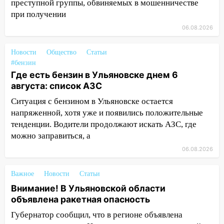
преступной группы, обвиняемых в мошенничестве
13:36
В Инзе произошел крупный пожар
при получении
13:00
В суде защитили репутацию
06.08.2026
мужчины, которого необоснованно
обвиняли в жестоком обращении с
Новости
Общество
Статьи
животными
#бензин
Где есть бензин в Ульяновске днем 6
12:28
Миллион на «льготниках»: в
августа: список АЗС
Ульяновской области перевозчик
Ситуация с бензином в Ульяновске остается
провернул хитрую схему с чужими
проездными
напряженной, хотя уже и появились положительные
тенденции. Водители продолжают искать АЗС, где
12:10
Ульяновский алиментщик накопил
можно заправиться, а
120 тысяч долга
06.08.2026
11:49
Снят режим «Ракетная
опасность» на территории Ульяновской
Важное
Новости
Статьи
области
Внимание! В Ульяновской области
объявлена ракетная опасность
11:30
Кабмин РФ разрешил до 1 июля
2027 года импорт, выпуск и обращение
Губернатор сообщил, что в регионе объявлена
бензина Евро 2, Евро 3, Евро 4