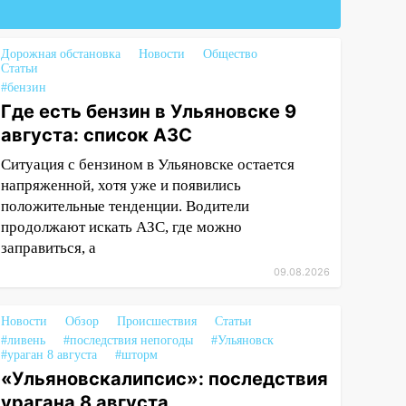
Дорожная обстановка
Новости
Общество
Статьи
#бензин
Где есть бензин в Ульяновске 9
августа: список АЗС
Ситуация с бензином в Ульяновске остается
напряженной, хотя уже и появились
положительные тенденции. Водители
продолжают искать АЗС, где можно
заправиться, а
09.08.2026
Новости
Обзор
Происшествия
Статьи
#ливень
#последствия непогоды
#Ульяновск
#ураган 8 августа
#шторм
«Ульяновскалипсис»: последствия
урагана 8 августа