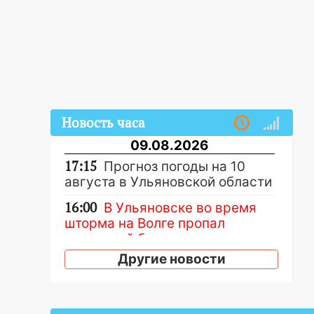
Новость часа
09.08.2026
17:15
Прогноз погоды на 10
августа в Ульяновской области
16:00
В Ульяновске во время
шторма на Волге пропал
известный блогер: нужна
помощь в поисках
Другие новости
15:28
Соцсети: на «Ауди» упало
дерево в Новом городе