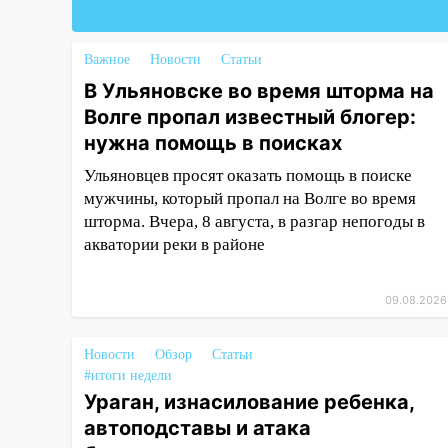
15:12
В Ульяновске выгорела
кухня в многоэтажке
Важное
Новости
Статьи
14:18
Гинеколог рассказала о
В Ульяновске во время шторма на
том, с какими сложностями
сталкиваются молодые мамы
Волге пропал известный блогер:
нужна помощь в поисках
13:02
Соцсети: на улице Розы
Люксембург дерево упало на
Ульяновцев просят оказать помощь в поиске
автомобиль
мужчины, который пропал на Волге во время
шторма. Вчера, 8 августа, в разгар непогоды в
13:00
«Благоприятный период
акватории реки в районе
для новых начинаний: гороскоп
для всех знаков зодиака на
неделю с 10 по 16 августа
09.08.2026
13:00
На проспекте Тюленева в
Ульяновске образовалось
Новости
Обзор
Статьи
«море»
#итоги недели
Ураган, изнасилование ребенка,
12:57
В Ульяновской области
автоподставы и атака
ожидается крупный град