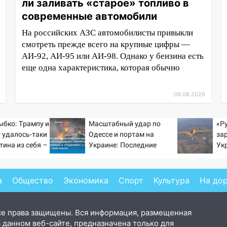
ли заливать «старое» топливо в
современные автомобили
На российских АЗС автомобилисты привыкли
смотреть прежде всего на крупные цифры —
АИ-92, АИ-95 или АИ-98. Однако у бензина есть
еще одна характеристика, которая обычно
09.08.2026
бко: Трампу и
Масштабный удар по
«Ру
 удалось-таки
Одессе и портам на
за
тина из себя –
Украине: Последние
Ук
ь бы большего
новости, подробности об
ув
ударах России 9 августа
по
2026 года
ВС
а
Общество
Экономика
Спорт
Культура
На до
се права защищены. Вся информация, размещенная
 данном веб-сайте, предназначена только для