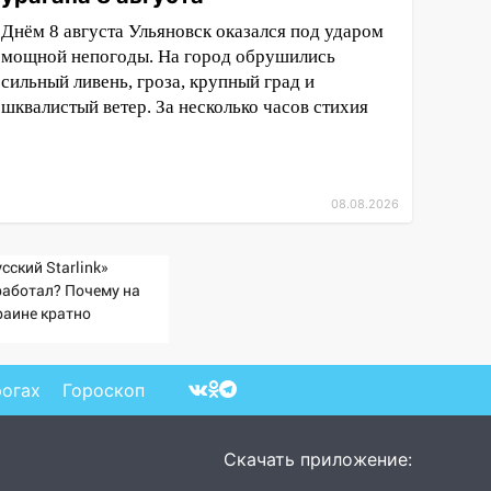
Днём 8 августа Ульяновск оказался под ударом
мощной непогоды. На город обрушились
сильный ливень, гроза, крупный град и
шквалистый ветер. За несколько часов стихия
08.08.2026
сский Starlink»
работал? Почему на
раине кратно
еличилась точность
паданий по объектам
У
рогах
Гороскоп
Скачать приложение: