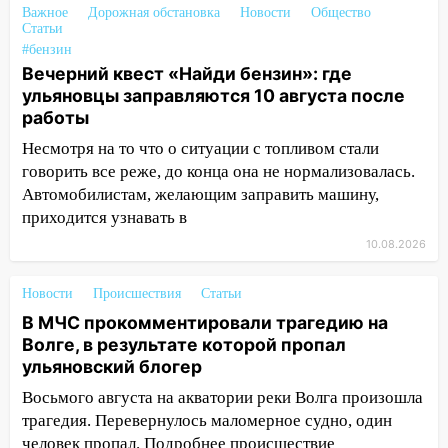
09:16
Утро ульяновских водителей
Важное
Дорожная обстановка
Новости
Общество
началось с «глухой» пробки на старом
Статьи
мосту
#бензин
Вечерний квест «Найди бензин»: где
09:10
Соцсети: на Московском шоссе в
ульяновцы заправляются 10 августа после
Ульяновске произошла авария
работы
08:02
В Ульяновске во время
Несмотря на то что о ситуации с топливом стали
диспансеризации у 26-летнего парня
говорить все реже, до конца она не нормализовалась.
выявили онкологию
Автомобилистам, желающим заправить машину,
приходится узнавать в
07:00
Прохладная ночь и ветреный
день: прогноз погоды в Ульяновске 10
10.08.2026
августа
Новости
Происшествия
Статьи
06:00
Как разрушительный ураган,
В МЧС прокомментировали трагедию на
потопы и падающие деревья
Волге, в результате которой пропал
парализовали Ульяновскую область: ЧП
ульяновский блогер
за выходные
Восьмого августа на акватории реки Волга произошла
05:50
Пять украденных лошадей и
трагедия. Перевернулось маломерное судно, один
смертельная драка
человек пропал. Подробнее происшествие