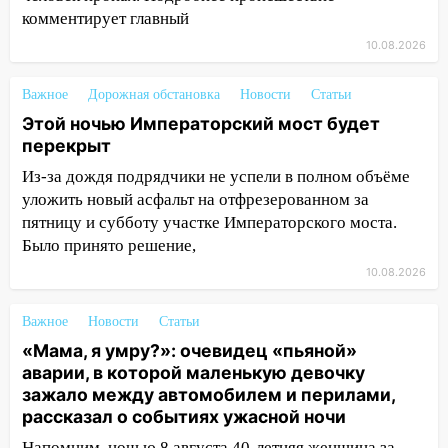
комментирует главный
05:00
Боль, скованность и старение
дисков: как повседневные привычки
10.08.2026
незаметно разрушают наш позвоночник
Важное
Дорожная обстановка
Новости
Статьи
03:00
День скрытых ловушек и
Этой ночью Императорский мост будет
внезапных подарков судьбы: гороскоп
перекрыт
на 10 августа
09.08.2026
Из-за дождя подрядчики не успели в полном объёме
уложить новый асфальт на отфрезерованном за
21:58
В Ульяновске около «нового»
пятницу и субботу участке Императорского моста.
моста утопили автомобиль «Вольво»
Было принято решение,
20:20
Итоги 9 августа в Ульяновской
10.08.2026
области: разгул стихии, поиски
человека на Волге и транспортный
Важное
Новости
Статьи
коллапс
«Мама, я умру?»: очевидец «пьяной»
19:43
Из-за ураганного ветра упали
аварии, в которой маленькую девочку
деревья в парке «Победы»
зажало между автомобилем и перилами,
рассказал о событиях ужасной ночи
18:00
Пепелище на Балтийской: в
Напомним, ночью 8 августа 40-летняя женщина за