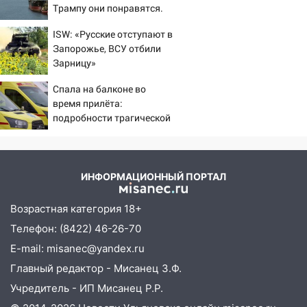
Трампу они понравятся.
13:00
«Благоприятный период для
Зеленскому вряд ли
ISW: «Русские отступают в
новых начинаний: гороскоп для всех
Запорожье, ВСУ отбили
знаков зодиака на неделю с 10 по 16
Зарницу»
августа
Спала на балконе во
13:00
На проспекте Тюленева в
время прилёта:
Ульяновске образовалось «море»
подробности трагической
12:57
гибели малышки в
В Ульяновской области ожидается
Нижнекамске 10/08/2026
крупный град
– Новости
12:11
Где есть бензин в Ульяновске 9
ИНФОРМАЦИОННЫЙ ПОРТАЛ
августа: список АЗС
Возрастная категория 18+
11:55
Соцсети: светофор упал на
Телефон: (8422) 46-26-70
машину во время сильного ливня в
Ульяновске
E-mail: misanec@yandex.ru
Главный редактор - Мисанец З.Ф.
11:00
В Ульяновской области люди в
СНТ сидят без света
Учредитель - ИП Мисанец Р.Р.