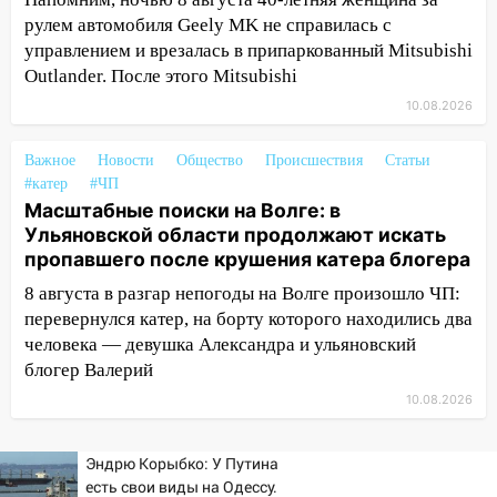
Заволжье ульяновские спасатели
рулем автомобиля Geely MK не справилась с
ликвидировали крупный пожар
управлением и врезалась в припаркованный Mitsubishi
17:15
Прогноз погоды на 10 августа в
Outlander. После этого Mitsubishi
Ульяновской области
10.08.2026
16:00
В Ульяновске во время шторма на
Волге пропал известный блогер: нужна
Важное
Новости
Общество
Происшествия
Статьи
помощь в поисках
#катер
#ЧП
Масштабные поиски на Волге: в
15:28
Соцсети: на «Ауди» упало дерево
Ульяновской области продолжают искать
в Новом городе
пропавшего после крушения катера блогера
15:12
В Ульяновске выгорела кухня в
8 августа в разгар непогоды на Волге произошло ЧП:
многоэтажке
перевернулся катер, на борту которого находились два
человека — девушка Александра и ульяновский
14:18
Гинеколог рассказала о том, с
блогер Валерий
какими сложностями сталкиваются
молодые мамы
10.08.2026
13:02
Соцсети: на улице Розы
Эндрю Корыбко: У Путина
Люксембург дерево упало на
есть свои виды на Одессу.
автомобиль