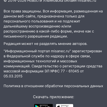
© 2014-2026 Новости Ульяновска онлайн
misanec.ru
10:13
Прокуратура подвела итоги
недели в Ульяновской области
Все права защищены. Вся информация, размещенная на
09:18
Из-за ливня заблокировано
данном веб-сайте, предназначена только для
движение трамваев в Ульяновске
персонального пользования и не подлежит
дальнейшему воспроизведению и/или
09:15
Ураган, изнасилование ребенка,
распространению в какой-либо форме, иначе как с
автоподставы и атака беспилотников:
письменного разрешения редакции.
важные итоги прошедшей недели в
Редакция может не разделять мнение авторов.
Ульяновской области
"Информационный портал misanec.ru" зарегистрирован
08:20
В Ульяновске восстановили
в Федеральной службе по надзору в сфере связи,
трамвайную и троллейбусную
информационных технологий и массовых
инфраструктуру после шторма
коммуникаций. Свидетельство о регистрации средства
массовой информации ЭЛ №ФС 77 - 61045 от
08:19
Внимание! В Цильнинском районе
05.03.2015
пропал 67-летний мужчина
Политика в отношении обработки персональных данных
08:11
На Ульяновск снова надвигается
непогода
Скачать приложение:
07:30
Евро-3 вместо Евро-5: что
означают классы бензина и можно ли