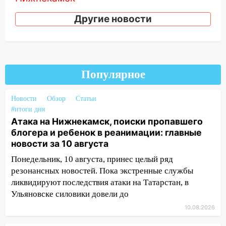
10:51
В Ульяновской области
Другие новости
перехвачены четыре беспилотника
10:15
Соцсети: мотоциклист врезался в
«Калину» в Новом городе
Популярное
10:11
Во время атаки беспилотников в
Нижнекамске погибли люди: в
республике объявили траур
Новости
Обзор
Статьи
#итоги дня
10:06
За выходные выпало больше
Атака на Нижнекамск, поиски пропавшего
месячной нормы осадков и упало 111
блогера и ребенок в реанимации: главные
деревьев в Ульяновске
новости за 10 августа
10:00
В Кузоватово ураганный ветер
Понедельник, 10 августа, принес целый ряд
повредил кровли районного дома
резонансных новостей. Пока экстренные службы
культуры и школы
ликвидируют последствия атаки на Татарстан, в
Ульяновске силовики довели до
09:20
Момент падения дерева на
10.08.2026
машину в Ульяновске попал на видео