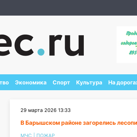
тво
Экономика
Спорт
Культура
На дорога
29 марта 2026 13:33
В Барышском районе загорелись лесоп
МЧС
|
ПОЖАР