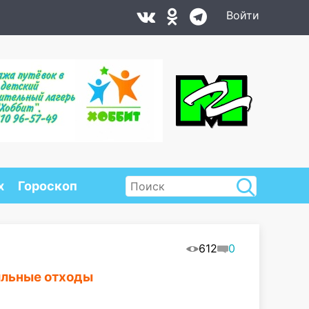
Войти
х
Гороскоп
612
0
ильные отходы