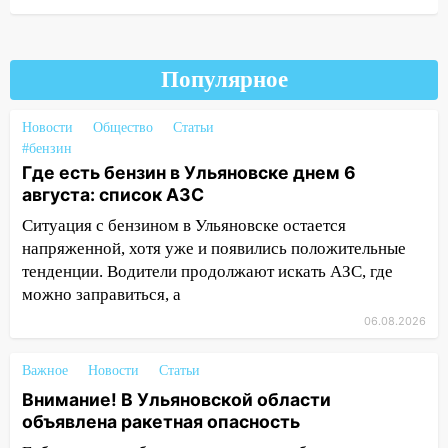
11:49
Снят режим «Ракетная
опасность» на территории Ульяновской
области
Популярное
11:30
Кабмин РФ разрешил до 1 июля
2027 года импорт, выпуск и обращение
бензина Евро 2, Евро 3, Евро 4
Новости
Общество
Статьи
#бензин
11:12
Соцсети: на Рябикова автомобиль
Где есть бензин в Ульяновске днем 6
врезался в забор
августа: список АЗС
10:27
Где есть бензин в Ульяновске
Ситуация с бензином в Ульяновске остается
днем 6 августа: список АЗС
напряженной, хотя уже и появились положительные
тенденции. Водители продолжают искать АЗС, где
10:16
Внимание! В Ульяновской области
можно заправиться, а
объявлена ракетная опасность
06.08.2026
10:00
В Старомайнском районе утонул
51-летний мужчина
Важное
Новости
Статьи
Внимание! В Ульяновской области
09:50
В Ульяновске черный коршун
объявлена ракетная опасность
застрял в тепловозе