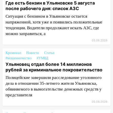
Где есть бензин в Ульяновске 5 августа
20:22
Мошенники обманули 92-летнюю
после рабочего дня: список АЗС
жительницу Ульяновской области
Ситуация с бензином в Ульяновске остается
напряженной, хотя уже и появились положительные
19:14
Житель Ульяновской области
тенденции. Водители продолжают искать АЗС, где
подвез троих незнакомцев на трассе и
можно заправиться, а
заработал уголовное дело
05.08.2026
18:14
Прогноз погоды на 6 августа в
Ульяновской области
Криминал
Новости
Статьи
18:00
Мотофристайл, рок и силовой
#мошенничество
#УМВД
экстрим: в Ульяновске пройдет
Ульяновец отдал более 14 миллионов
большой фестиваль «Наше время»
рублей за криминальное покровительство
Полицейские завершили расследование уголовного
17:30
Где есть бензин в Ульяновске 5
дела в отношении 35-летнего жителя Ульяновска,
августа после рабочего дня: список АЗС
обвиняемого в вымогательстве денежных средств у
17:05
«Обыск» по видеосвязи: в
представителя
Ульяновске задержали 19-летнюю
05.08.2026
сообщницу мошенников