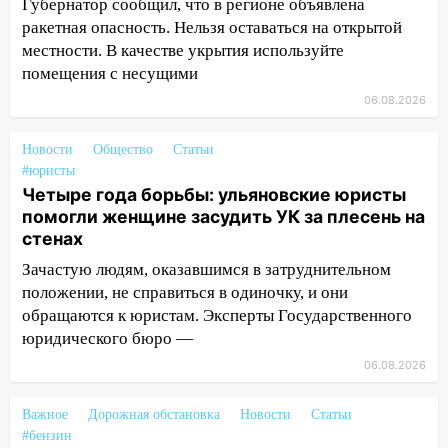
Губернатор сообщил, что в регионе объявлена
09:44
Ульяновские спасатели помогли
ракетная опасность. Нельзя оставаться на открытой
юному велосипедисту на улице
местности. В качестве укрытия используйте
Чернышевского
помещения с несущими
08:21
В Заволжском районе украли два
06.08.2026
велосипеда
Новости
07:18
Общество
Статьи
В Ульяновск идет
#юристы
тридцатиградусная жара: какая будет
Четыре года борьбы: ульяновские юристы
погода в четверг
помогли женщине засудить УК за плесень на
06:00
Четыре года борьбы: ульяновские
стенах
юристы помогли женщине засудить УК
Зачастую людям, оказавшимся в затруднительном
за плесень на стенах
положении, не справиться в одиночку, и они
05:00
Кому 6 августа звезды сулят
обращаются к юристам. Эксперты Государственного
прибыль, а кому — испытания на
юридического бюро —
прочность
06.08.2026
05.08.2026
Важное
Дорожная обстановка
Новости
Статьи
22:58
Соцсети: на проспекте Тюленева
#бензин
ДТП с мотоциклистом