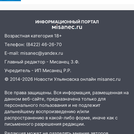
шесть шокирующих
подробности серьезной аварии на
фактов, новые
Фруктовой
подробности
ИНФОРМАЦИОННЫЙ ПОРТАЛ
13:30
В Димитровграде на улице
Трудовой горело здание
Возрастная категория 18+
13:00
Водитель без прав врезался в
Телефон: (8422) 46-26-70
припаркованный автомобиль
E-mail: misanec@yandex.ru
12:37
Переезжал «зебру» на
Главный редактор - Мисанец З.Ф.
велосипеде и попал под колеса
Учредитель - ИП Мисанец Р.Р.
12:18
Вспыхнул изнутри: в
© 2014-2026 Новости Ульяновска онлайн
misanec.ru
Железнодорожном районе горела дача
Все права защищены. Вся информация, размещенная на
11:33
В Засвияжье под колёса авто
данном веб-сайте, предназначена только для
попал мужчина
персонального пользования и не подлежит
11:17
дальнейшему воспроизведению и/или
В Радищевском районе сгорели
распространению в какой-либо форме, иначе как с
хозяйственные постройки
письменного разрешения редакции.
11:00
В Канадее горел жилой дом
Редакция может не разделять мнение авторов.