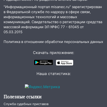
10:18
Губернатор Ульяновской области:
"Информационный портал misanec.ru" зарегистрирован
уничтожено четыре беспилотника в
в Федеральной службе по надзору в сфере связи,
регионе
информационных технологий и массовых
коммуникаций. Свидетельство о регистрации средства
10:00
В Ульяновске дотла сгорел
массовой информации ЭЛ №ФС 77 - 61045 от
легковой автомобиль
05.03.2015
09:39
В Ульяновске будут судить десять
Политика в отношении обработки персональных данных
наркодилеров, снабжавших две области
09:25
Скачать приложение:
Вынесли приговор дебоширам,
избившим мужчину в трамвае
08:27
Ульяновская полиция получила
один из шести уникальных автомобилей
Наша статистика:
в России
07:02
Жара отступит: какой будет
погода в Ульяновске днем 5 августа
Полезные ссылки
06:10
Двое мигрантов изнасиловали 13-
Служба судебных приставов
летнюю девочку в центре Ульяновска