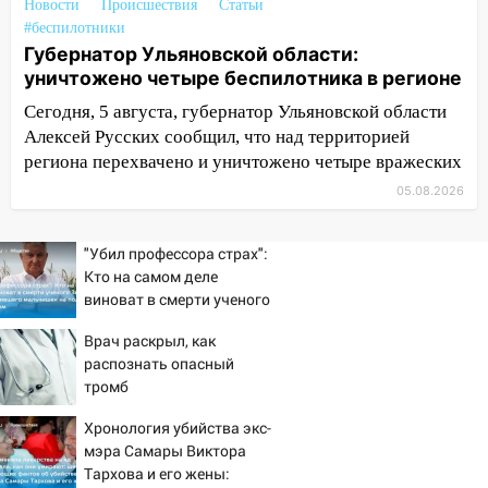
16:12
Едва не перерезал горло: в
Новости
Происшествия
Статьи
Вешкайме посиделки с судимым
#беспилотники
знакомым закончились для женщины
Губернатор Ульяновской области:
больницей
уничтожено четыре беспилотника в регионе
Сегодня, 5 августа, губернатор Ульяновской области
16:06
18-летняя девушка без прав
Алексей Русских сообщил, что над территорией
перевернулась на мопеде и попала в
региона перехвачено и уничтожено четыре вражеских
больницу
05.08.2026
15:59
Ульяновец отдал более 14
миллионов рублей за криминальное
покровительство
"Убил профессора страх":
Кто на самом деле
15:32
На «кольце» кроссовер сбил 18-
виноват в смерти ученого
летнего мопедиста
Зезина, остановившего
Врач раскрыл, как
мальчишек на поле с
15:00
В Ульяновске после тройного ДТП
распознать опасный
горохом
госпитализировали 25-летнего байкера
тромб
14:32
На Ульяновскую область
Хронология убийства экс-
надвигается жара
мэра Самары Виктора
Тархова и его жены:
14:08
Пешеход переходил по «зебре»: