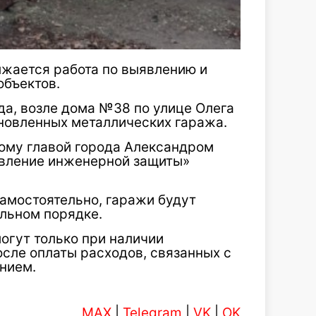
лжается работа по выявлению и
объектов.
да, возле дома №38 по улице Олега
новленных металлических гаража.
ому главой города Александром
авление инженерной защиты»
амостоятельно, гаражи будут
льном порядке.
огут только при наличии
сле оплаты расходов, связанных с
нием.
MAX
|
Telegram
|
VK
|
OK