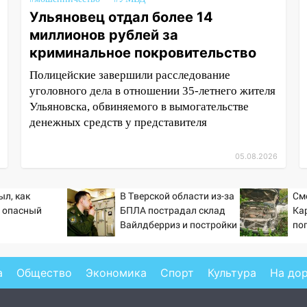
Ульяновец отдал более 14
миллионов рублей за
криминальное покровительство
Полицейские завершили расследование
уголовного дела в отношении 35-летнего жителя
Ульяновска, обвиняемого в вымогательстве
денежных средств у представителя
05.08.2026
ыл, как
В Тверской области из-за
См
 опасный
БПЛА пострадал склад
Ка
Вайлдберриз и постройки
по
в СНТ – Новости Твери и
(Ф
городов Тверской
области сегодня -
а
Общество
Экономика
Спорт
Культура
На до
Afanasy.biz – Тверские
новости. Новости