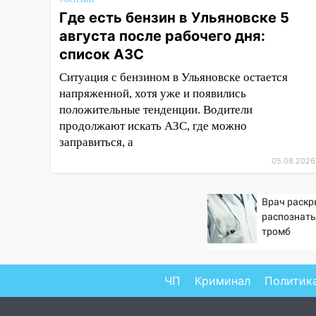
Где есть бензин в Ульяновске 5
18:14
Прогноз погоды на 6
августа после рабочего дня:
августа в Ульяновской области
список АЗС
18:00
Мотофристайл, рок и
силовой экстрим: в Ульяновске
Ситуация с бензином в Ульяновске остается
пройдет большой фестиваль
напряженной, хотя уже и появились
«Наше время»
положительные тенденции. Водители
продолжают искать АЗС, где можно
17:30
Где есть бензин в
заправиться, а
Ульяновске 5 августа после
05.08.2026
рабочего дня: список АЗС
17:05
«Обыск» по видеосвязи: в
Врач раскр
Ульяновске задержали 19-
распознать
летнюю сообщницу
тромб
мошенников
16:12
Едва не перерезал горло:
в Вешкайме посиделки с
ЧП
Криминал
Политик
судимым знакомым
закончились для женщины