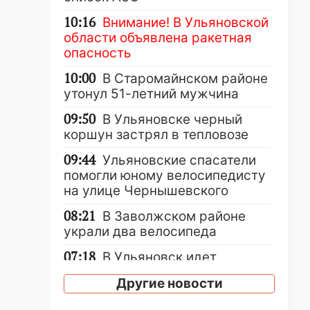
10:16
Внимание! В Ульяновской
области объявлена ракетная
опасность
10:00
В Старомайнском районе
утонул 51-летний мужчина
09:50
В Ульяновске черный
коршун застрял в тепловозе
09:44
Ульяновские спасатели
помогли юному велосипедисту
на улице Чернышевского
08:21
В Заволжском районе
украли два велосипеда
07:18
В Ульяновск идет
тридцатиградусная жара:
Другие новости
какая будет погода в четверг