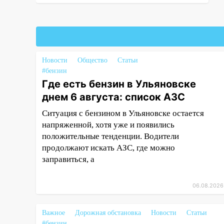
06:00
Четыре года борьбы:
ульяновские юристы помогли
женщине засудить УК за
плесень на стенах
05:00
Кому 6 августа звезды
Новости
Общество
Статьи
сулят прибыль, а кому —
#бензин
испытания на прочность
Где есть бензин в Ульяновске
05.08.2026
днем 6 августа: список АЗС
22:58
Соцсети: на проспекте
Ситуация с бензином в Ульяновске остается
Тюленева ДТП с
напряженной, хотя уже и появились
мотоциклистом
положительные тенденции. Водители
20:22
Мошенники обманули 92-
продолжают искать АЗС, где можно
летнюю жительницу
заправиться, а
Ульяновской области
19:14
Житель Ульяновской
06.08.2026
области подвез троих
незнакомцев на трассе и
Важное
Дорожная обстановка
Новости
Статьи
заработал уголовное дело
#бензин