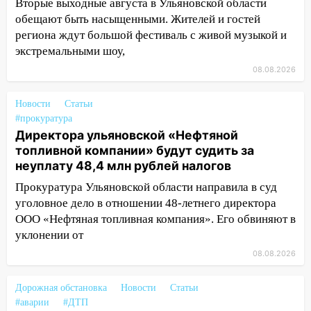
Ульяновске останется закрытым до
Вторые выходные августа в Ульяновской области
утра 10 августа
обещают быть насыщенными. Жителей и гостей
региона ждут большой фестиваль с живой музыкой и
05:18
Судьба готовит сюрприз: гороскоп
экстремальными шоу,
на 8 августа — кому повезет с
08.08.2026
деньгами, а кого ждет неожиданная
встреча
Новости
Статьи
04:47
В Ульяновской области объявили
#прокуратура
ракетную опасность: звучат сирены
Директора ульяновской «Нефтяной
топливной компании» будут судить за
07.08.2026
неуплату 48,4 млн рублей налогов
20:40
Ульяновские аграрии смогут
купить тракторы с отсрочкой платежа
Прокуратура Ульяновской области направила в суд
до декабря
уголовное дело в отношении 48-летнего директора
ООО «Нефтяная топливная компания». Его обвиняют в
19:34
В следственном управлении
уклонении от
состоялось торжественное
08.08.2026
мероприятие, приуроченное к
празднованию Дня сотрудника органов
следствия Российской Федерации
Дорожная обстановка
Новости
Статьи
#аварии
#ДТП