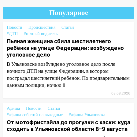
10:30
От мотофристайла до прогулки с
Популярное
хаски: куда сходить в Ульяновской
области 8–9 августа
Новости
Происшествия
Статьи
10:11
Директора ульяновской
#ДТП
#пьяный водитель
«Нефтяной топливной компании» будут
Пьяная женщина сбила шестилетнего
судить за неуплату 48,4 млн рублей
ребёнка на улице Федерации: возбуждено
налогов
уголовное дело
09:28
Дети на дорогах: пострадали
В Ульяновске возбуждено уголовное дело после
велосипедисты, мотоциклисты и
ночного ДТП на улице Федерации, в котором
пешеходы. Обзор крупных аварий в
пострадал шестилетний ребёнок. По предварительным
Ульяновской области
данным полиции, ночью 8
08:30
08.08.2026
Поджог со свечой, 16 сгоревших
домов и выстрел за водку
Афиша
Новости
Статьи
07:50
Какая погоды будет днем 8
#афиша событий на выходные
#афиша Ульяновска
августа
От мотофристайла до прогулки с хаски: куда
сходить в Ульяновской области 8–9 августа
06:45
Императорский мост в