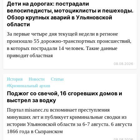
19:30
Ульяновцев приглашают
Дети на дорогах: пострадали
поддержать «Симбирскую чебурашку»
велосипедисты, мотоциклисты и пешеходы.
на фестивале «ФормАРТ»
Обзор крупных аварий в Ульяновской
области
18:11
Ульяновская область стала
пилотным регионом проекта
За первые четыре дня текущей недели в регионе
«Культурное долголетие»
произошло 55 дорожно-транспортных происшествий,
в которых пострадали 14 человек. Такие данные
17:16
В реанимацию Ульяновской
приводит областная
областной больницы поступили шесть
08.08.2026
новых аппаратов ИВЛ
16:51
В Чердаклинском районе
История
Новости
Статьи
ремонтируют дороги, ставят остановки
#Криминальный архив
и проводят новое освещение
Поджог со свечой, 16 сгоревших домов и
выстрел за водку
16:35
В Ульяновске установили ещё
девять бункеров для крупногабаритного
Портал misanec.ru вспоминает преступления
мусора
минувших лет и публикует криминальные сводки из
истории Ульяновской области за 6-7 августа. 6 августа
16:26
В Ульяновске бесплатно покажут
1866 года в Сызранском
матч «Волги» под открытым небом
08.08.2026