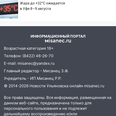
запретили остановку автомобилей на
Жара до +32°C ожидается
50-метровом участке
в Уфе 8–9 августа
14:22
В Новом городе 8 августа пройдет
большой фестиваль «Наше время» с
мотофристайлом и концертом
«Мураками»
ИНФОРМАЦИОННЫЙ ПОРТАЛ
14:04
Жару смоет ливнями: прогноз
погоды в Ульяновской области на
Возрастная категория 18+
выходные 8-9 августа
Телефон: (8422) 46-26-70
13:30
В Ульяновске транспортные
E-mail: misanec@yandex.ru
полицейские проведут акцию «Час
Главный редактор - Мисанец З.Ф.
пассажира»
Учредитель - ИП Мисанец Р.Р.
13:20
В Ульяновске за один день
© 2014-2026 Новости Ульяновска онлайн
misanec.ru
обокрали женщину на пляже и
подростка в сквере
Все права защищены. Вся информация, размещенная на
данном веб-сайте, предназначена только для
13:01
В Димитровграде мужчина
персонального пользования и не подлежит
выбросил из машины страйкбольную
дальнейшему воспроизведению и/или