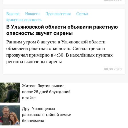
16:12
В Ульяновском госуниверситете
разработают отечественный прибор для
Важное
Новости
Происшествия
Статьи
цифровой ПЦР
#ракетная опасность
В Ульяновской области объявили ракетную
15:47
Ульяновцы могут вернуть деньги
опасность: звучат сирены
за абонементы закрывшегося фитнес-
клуба «Рекорд-Fitness»
Ранним утром 8 августа в Ульяновской области
объявлена ракетная опасность. Сигнал тревоги
15:34
После вмешательства
прозвучал примерно в 4:30. В населённых пунктах
прокуратуры в селах Ульяновской
региона включены сирены
области привели в порядок детские
08.08.2026
площадки
15:27
Прокуратура проверяет
Житель Якутии выжил
капремонт школы в селе Кивать
после 25 дней блужданий
в тайге
15:08
В Кузоватово после прокурорской
проверки обновили разметку на
Друг Усольцевых
пешеходных переходах
рассказал о тайной семье
бизнесмена
14:40
На проспекте Гая в Ульяновске