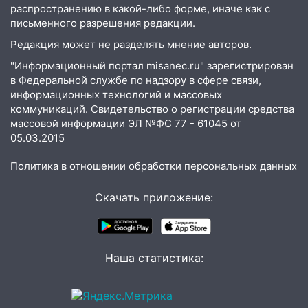
гранату: его задержали
распространению в какой-либо форме, иначе как с
письменного разрешения редакции.
12:34
На Ульяновскую область
надвигается сильнейшая непогода: град
Редакция может не разделять мнение авторов.
и шквал до 27 м/с
"Информационный портал misanec.ru" зарегистрирован
в Федеральной службе по надзору в сфере связи,
12:31
Ульяновец хотел купить иномарку
информационных технологий и массовых
из Европы и потерял 760 тысяч рублей
коммуникаций. Свидетельство о регистрации средства
12:20
В Чердаклинском районе
массовой информации ЭЛ №ФС 77 - 61045 от
столкнулись «Лада» и Chevrolet:
05.03.2015
пострадал 14-летний подросток
Политика в отношении обработки персональных данных
12:00
Где есть бензин в Ульяновске 7
августа: список АЗС
Скачать приложение:
11:50
Заснул рядом с ребёнком и
случайно задушил его: суд вынес
приговор
Наша статистика:
11:38
В Ленинском районе пожар
полностью уничтожил дачный дом и
сарай