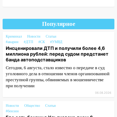
новый кавалер женщины оказался
рецидивистом
14:26
В Ульяновске ограничат движение
по улице Ефремова
Популярное
14:23
67% ульяновцев готовы
Криминал
Новости
Статьи
передумать увольняться, если им
#аварии
#ДТП
#СК
#УМВД
повысят зарплату
Инсценировали ДТП и получили более 4,6
14:01
миллиона рублей: перед судом предстанет
Инсценировали ДТП и получили
банда автоподставщиков
более 4,6 миллиона рублей: перед
судом предстанет банда
Сегодня, 6 августа, стало известно о передаче в суд
автоподставщиков
уголовного дела в отношении членов организованной
преступной группы, обвиняемых в мошенничестве
13:36
В Инзе произошел крупный пожар
при получении
13:00
В суде защитили репутацию
06.08.2026
мужчины, которого необоснованно
обвиняли в жестоком обращении с
Новости
Общество
Статьи
животными
#бензин