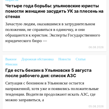
объявлена ракетная опасность
Четыре года борьбы: ульяновские юристы
помогли женщине засудить УК за плесень на
10:00
В Старомайнском районе утонул
стенах
51-летний мужчина
Зачастую людям, оказавшимся в затруднительном
09:50
В Ульяновске черный коршун
положении, не справиться в одиночку, и они
застрял в тепловозе
обращаются к юристам. Эксперты Государственного
юридического бюро —
09:44
Ульяновские спасатели помогли
юному велосипедисту на улице
06.08.2026
Чернышевского
Важное
Дорожная обстановка
Новости
Статьи
08:21
В Заволжском районе украли два
#бензин
велосипеда
Где есть бензин в Ульяновске 5 августа
после рабочего дня: список АЗС
07:18
В Ульяновск идет
тридцатиградусная жара: какая будет
Ситуация с бензином в Ульяновске остается
погода в четверг
напряженной, хотя уже и появились положительные
тенденции. Водители продолжают искать АЗС, где
06:00
Четыре года борьбы: ульяновские
можно заправиться, а
юристы помогли женщине засудить УК
за плесень на стенах
05.08.2026