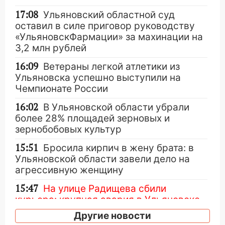
17:08
Ульяновский областной суд
оставил в силе приговор руководству
«УльяновскФармации» за махинации на
3,2 млн рублей
16:09
Ветераны легкой атлетики из
Ульяновска успешно выступили на
Чемпионате России
16:02
В Ульяновской области убрали
более 28% площадей зерновых и
зернобобовых культур
15:51
Бросила кирпич в жену брата: в
Ульяновской области завели дело на
агрессивную женщину
15:47
На улице Радищева сбили
курьера: крупная авария в Ульяновске
Другие новости
15:15
Проводил до квартиры и ограбил: