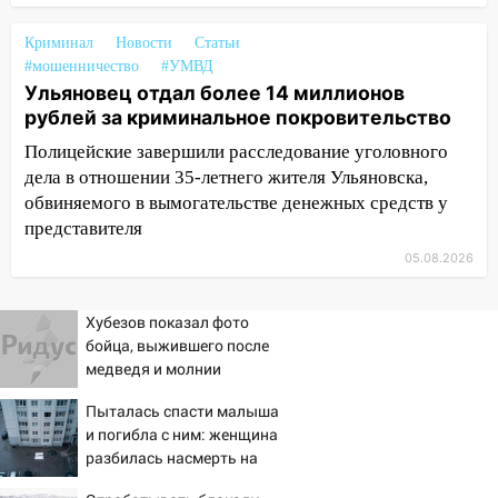
05:00
Кому 6 августа звезды сулят
Криминал
Новости
Статьи
прибыль, а кому — испытания на
#мошенничество
#УМВД
прочность
Ульяновец отдал более 14 миллионов
05.08.2026
рублей за криминальное покровительство
22:58
Соцсети: на проспекте Тюленева
Полицейские завершили расследование уголовного
ДТП с мотоциклистом
дела в отношении 35-летнего жителя Ульяновска,
обвиняемого в вымогательстве денежных средств у
20:22
Мошенники обманули 92-летнюю
представителя
жительницу Ульяновской области
05.08.2026
19:14
Житель Ульяновской области
подвез троих незнакомцев на трассе и
Хубезов показал фото
заработал уголовное дело
бойца, выжившего после
18:14
Прогноз погоды на 6 августа в
медведя и молнии
Ульяновской области
Пыталась спасти малыша
18:00
Мотофристайл, рок и силовой
и погибла с ним: женщина
экстрим: в Ульяновске пройдет
разбилась насмерть на
большой фестиваль «Наше время»
глазах у детей 06/08/2026