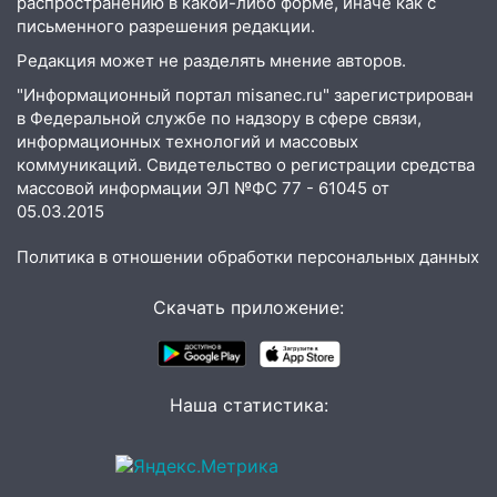
летнего мопедиста
распространению в какой-либо форме, иначе как с
письменного разрешения редакции.
15:00
В Ульяновске после тройного ДТП
Редакция может не разделять мнение авторов.
госпитализировали 25-летнего байкера
"Информационный портал misanec.ru" зарегистрирован
14:32
На Ульяновскую область
в Федеральной службе по надзору в сфере связи,
надвигается жара
информационных технологий и массовых
коммуникаций. Свидетельство о регистрации средства
14:08
Пешеход переходил по «зебре»:
массовой информации ЭЛ №ФС 77 - 61045 от
подробности серьезной аварии на
05.03.2015
Фруктовой
Политика в отношении обработки персональных данных
13:30
В Димитровграде на улице
Трудовой горело здание
Скачать приложение:
13:00
Водитель без прав врезался в
припаркованный автомобиль
12:37
Переезжал «зебру» на
Наша статистика:
велосипеде и попал под колеса
12:18
Вспыхнул изнутри: в
Железнодорожном районе горела дача