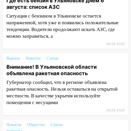
12:28
Где есть бензин в Ульяновске днем 6
Миллион на «льготниках»: в
августа: список АЗС
Ульяновской области перевозчик
провернул хитрую схему с чужими
Ситуация с бензином в Ульяновске остается
проездными
напряженной, хотя уже и появились положительные
тенденции. Водители продолжают искать АЗС, где
12:10
Ульяновский алиментщик накопил
можно заправиться, а
120 тысяч долга
06.08.2026
11:49
Снят режим «Ракетная
опасность» на территории Ульяновской
Важное
Новости
Статьи
области
Внимание! В Ульяновской области
11:30
Кабмин РФ разрешил до 1 июля
объявлена ракетная опасность
2027 года импорт, выпуск и обращение
Губернатор сообщил, что в регионе объявлена
бензина Евро 2, Евро 3, Евро 4
ракетная опасность. Нельзя оставаться на открытой
11:12
Соцсети: на Рябикова автомобиль
местности. В качестве укрытия используйте
врезался в забор
помещения с несущими
06.08.2026
10:27
Где есть бензин в Ульяновске
днем 6 августа: список АЗС
Новости
Общество
Статьи
10:16
Внимание! В Ульяновской области
#юристы