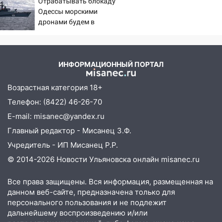
Отрабатывать блокаду
– Новости
17:30
Где есть бензин в Ульяновске 5
Одессы морскими
августа после рабочего дня: список АЗС
дронами будем в
Заполярье? А еще дальше
17:05
«Обыск» по видеосвязи: в
забраться адмиралы не
Ульяновске задержали 19-летнюю
пробовали?
сообщницу мошенников
ИНФОРМАЦИОННЫЙ ПОРТАЛ
16:12
Едва не перерезал горло: в
Возрастная категория 18+
Вешкайме посиделки с судимым
Телефон: (8422) 46-26-70
знакомым закончились для женщины
больницей
E-mail: misanec@yandex.ru
Главный редактор - Мисанец З.Ф.
16:06
18-летняя девушка без прав
перевернулась на мопеде и попала в
Учредитель - ИП Мисанец Р.Р.
больницу
© 2014-2026 Новости Ульяновска онлайн
misanec.ru
15:59
Ульяновец отдал более 14
Все права защищены. Вся информация, размещенная на
миллионов рублей за криминальное
данном веб-сайте, предназначена только для
покровительство
персонального пользования и не подлежит
15:32
На «кольце» кроссовер сбил 18-
дальнейшему воспроизведению и/или