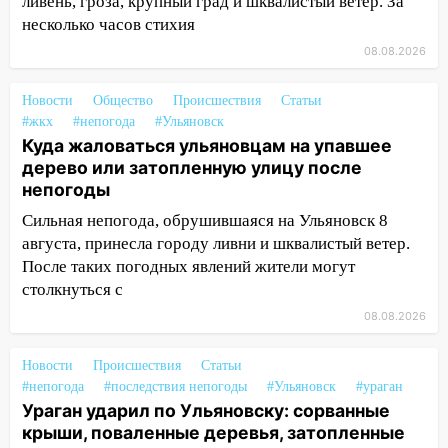
ливень, гроза, крупный град и шквалистый ветер. За
до декабря
несколько часов стихия
19:34
08.08.2026
В следственном управлении
состоялось торжественное
мероприятие, приуроченное к
Новости
Общество
Происшествия
Статьи
празднованию Дня сотрудника органов
#жкх
#непогода
#Ульяновск
следствия Российской Федерации
Куда жаловаться ульяновцам на упавшее
дерево или затопленную улицу после
19:30
Ульяновцев приглашают
непогоды
поддержать «Симбирскую чебурашку»
Сильная непогода, обрушившаяся на Ульяновск 8
на фестивале «ФормАРТ»
августа, принесла городу ливни и шквалистый ветер.
18:11
Ульяновская область стала
После таких погодных явлений жители могут
пилотным регионом проекта
столкнуться с
«Культурное долголетие»
08.08.2026
17:23
Прогноз погоды в Ульяновской
области на 8 августа
Новости
Происшествия
Статьи
#непогода
#последствия непогоды
#Ульяновск
#ураган
17:16
В реанимацию Ульяновской
Ураган ударил по Ульяновску: сорванные
областной больницы поступили шесть
крыши, поваленные деревья, затопленные
новых аппаратов ИВЛ