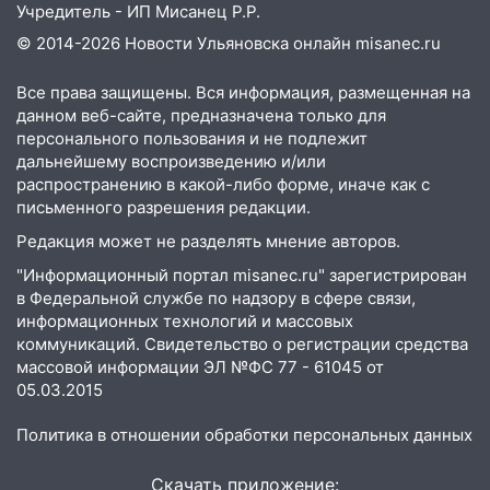
Учредитель - ИП Мисанец Р.Р.
13:30
В Ульяновске транспортные
© 2014-2026 Новости Ульяновска онлайн
misanec.ru
полицейские проведут акцию «Час
пассажира»
Все права защищены. Вся информация, размещенная на
данном веб-сайте, предназначена только для
13:20
В Ульяновске за один день
персонального пользования и не подлежит
обокрали женщину на пляже и
дальнейшему воспроизведению и/или
подростка в сквере
распространению в какой-либо форме, иначе как с
письменного разрешения редакции.
13:01
В Димитровграде мужчина
выбросил из машины страйкбольную
Редакция может не разделять мнение авторов.
гранату: его задержали
"Информационный портал misanec.ru" зарегистрирован
12:34
На Ульяновскую область
в Федеральной службе по надзору в сфере связи,
информационных технологий и массовых
надвигается сильнейшая непогода: град
коммуникаций. Свидетельство о регистрации средства
и шквал до 27 м/с
массовой информации ЭЛ №ФС 77 - 61045 от
12:31
Ульяновец хотел купить иномарку
05.03.2015
из Европы и потерял 760 тысяч рублей
Политика в отношении обработки персональных данных
12:20
В Чердаклинском районе
столкнулись «Лада» и Chevrolet:
Скачать приложение: