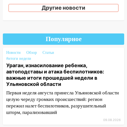
ДТП с шестилетним ребёнком на улице
Федерации
Другие новости
12:01
Пьяная женщина сбила
шестилетнего ребёнка на улице
Федерации: возбуждено уголовное дело
Популярное
11:16
В Ульяновске ищут 37-летнего
мужчину, пропавшего ещё 19 июля
Новости
Обзор
Статьи
10:30
От мотофристайла до прогулки с
#итоги недели
хаски: куда сходить в Ульяновской
Ураган, изнасилование ребенка,
области 8–9 августа
автоподставы и атака беспилотников:
важные итоги прошедшей недели в
10:11
Директора ульяновской
Ульяновской области
«Нефтяной топливной компании» будут
судить за неуплату 48,4 млн рублей
Первая неделя августа принесла Ульяновской области
налогов
целую череду громких происшествий: регион
пережил налет беспилотников, разрушительный
09:28
Дети на дорогах: пострадали
шторм, парализовавший
велосипедисты, мотоциклисты и
пешеходы. Обзор крупных аварий в
09.08.2026