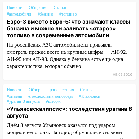
Ульяновской области
Новости
Общество
Статьи
08:30
Поджог со свечой, 16 сгоревших
#автомобили
#бензин
#топливо
домов и выстрел за водку
Евро-3 вместо Евро-5: что означают классы
бензина и можно ли заливать «старое»
07:50
Какая погоды будет днем 8
топливо в современные автомобили
августа
На российских АЗС автомобилисты привыкли
06:45
Императорский мост в
смотреть прежде всего на крупные цифры — АИ-92,
Ульяновске останется закрытым до
АИ-95 или АИ-98. Однако у бензина есть еще одна
утра 10 августа
характеристика, которая обычно
05:18
Судьба готовит сюрприз: гороскоп
09.08.2026
на 8 августа — кому повезет с
деньгами, а кого ждет неожиданная
Новости
Обзор
Происшествия
Статьи
встреча
#ливень
#последствия непогоды
#Ульяновск
#ураган 8 августа
#шторм
04:47
В Ульяновской области объявили
«Ульяновскалипсис»: последствия урагана 8
ракетную опасность: звучат сирены
августа
07.08.2026
Днём 8 августа Ульяновск оказался под ударом
20:40
Ульяновские аграрии смогут
мощной непогоды. На город обрушились сильный
купить тракторы с отсрочкой платежа