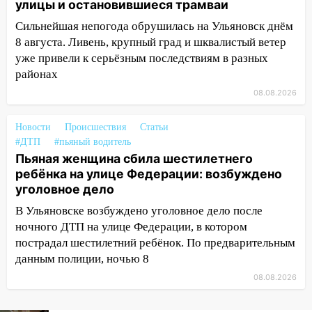
улицы и остановившиеся трамваи
16:51
В Чердаклинском районе
Сильнейшая непогода обрушилась на Ульяновск днём
ремонтируют дороги, ставят остановки
8 августа. Ливень, крупный град и шквалистый ветер
и проводят новое освещение
уже привели к серьёзным последствиям в разных
районах
16:35
В Ульяновске установили ещё
08.08.2026
девять бункеров для крупногабаритного
мусора
Новости
Происшествия
Статьи
16:26
В Ульяновске бесплатно покажут
#ДТП
#пьяный водитель
матч «Волги» под открытым небом
Пьяная женщина сбила шестилетнего
ребёнка на улице Федерации: возбуждено
16:12
В Ульяновском госуниверситете
уголовное дело
разработают отечественный прибор для
цифровой ПЦР
В Ульяновске возбуждено уголовное дело после
ночного ДТП на улице Федерации, в котором
15:47
Ульяновцы могут вернуть деньги
пострадал шестилетний ребёнок. По предварительным
за абонементы закрывшегося фитнес-
данным полиции, ночью 8
клуба «Рекорд-Fitness»
08.08.2026
15:34
После вмешательства
прокуратуры в селах Ульяновской