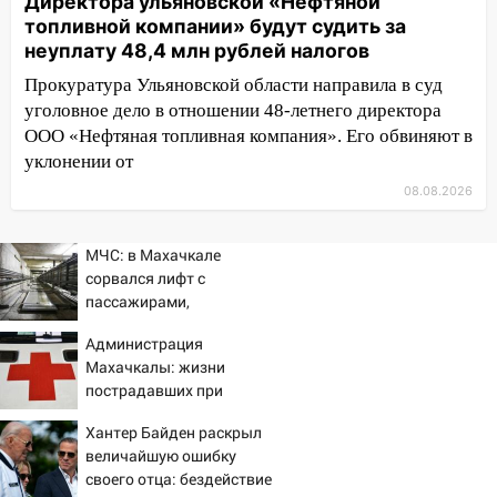
Директора ульяновской «Нефтяной
12:01
Пьяная женщина сбила
топливной компании» будут судить за
шестилетнего ребёнка на улице
неуплату 48,4 млн рублей налогов
Федерации: возбуждено уголовное дело
Прокуратура Ульяновской области направила в суд
11:16
В Ульяновске ищут 37-летнего
уголовное дело в отношении 48-летнего директора
мужчину, пропавшего ещё 19 июля
ООО «Нефтяная топливная компания». Его обвиняют в
уклонении от
10:30
От мотофристайла до прогулки с
08.08.2026
хаски: куда сходить в Ульяновской
области 8–9 августа
МЧС: в Махачкале
10:11
Директора ульяновской
сорвался лифт с
«Нефтяной топливной компании» будут
пассажирами,
судить за неуплату 48,4 млн рублей
пострадали четыре
налогов
Администрация
человека
Махачкалы: жизни
09:28
Дети на дорогах: пострадали
пострадавших при
велосипедисты, мотоциклисты и
падении лифта ничто не
пешеходы. Обзор крупных аварий в
Хантер Байден раскрыл
угрожает
Ульяновской области
величайшую ошибку
своего отца: бездействие
08:30
Поджог со свечой, 16 сгоревших