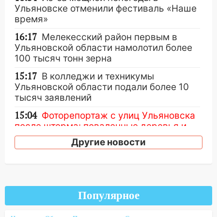
Ульяновске отменили фестиваль «Наше
время»
16:17
Мелекесский район первым в
Ульяновской области намолотил более
100 тысяч тонн зерна
15:17
В колледжи и техникумы
Ульяновской области подали более 10
тысяч заявлений
15:04
Фоторепортаж с улиц Ульяновска
после шторма: поваленные деревья и
затопленные улицы
Другие новости
14:28
Ураган вырвал остановку на улице
Деева в Заволжье
14:26
Жители Ульяновска сами
пытаются расчистить ливнёвки, не
Популярное
дождавшись коммунальщиков