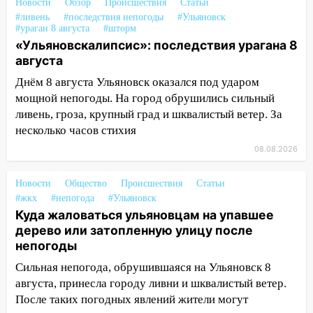
Новости
Обзор
Происшествия
Статьи
14:16
Шторм продолжает ломать город:
#ливень
#последствия непогоды
#Ульяновск
на улице Любови Шевцовой рухнул
#ураган 8 августа
#шторм
светофор
«Ульяновскалипсис»: последствия урагана 8
августа
14:14
Студента из Ульяновска обманули
мошенники под видом преподавателя
Днём 8 августа Ульяновск оказался под ударом
мощной непогоды. На город обрушились сильный
14:12
Куда жаловаться ульяновцам на
ливень, гроза, крупный град и шквалистый ветер. За
упавшее дерево или затопленную улицу
несколько часов стихия
после непогоды
08.08.2026
13:59
В Новом городе ураганным
ветром сорвало опалубку со
Новости
Общество
Происшествия
Статьи
строящегося дома
#жкх
#непогода
#Ульяновск
Куда жаловаться ульяновцам на упавшее
13:54
В мэрии Ульяновска рассказали,
дерево или затопленную улицу после
как устраняют последствия мощного
непогоды
шторма
Сильная непогода, обрушившаяся на Ульяновск 8
13:49
Стихия продолжает крушить
августа, принесла городу ливни и шквалистый ветер.
Ульяновск: дерево рухнуло на дом на
После таких погодных явлений жители могут
Орджоникидзе