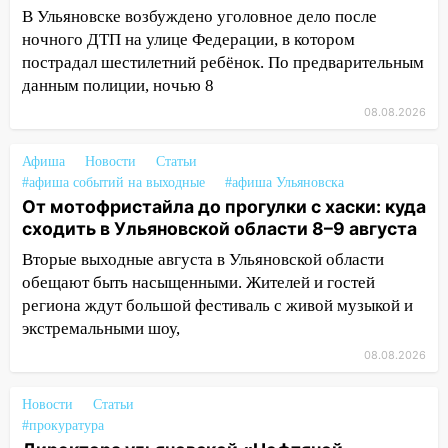
В Ульяновске возбуждено уголовное дело после
проспекте Филатова в Ульяновске
ночного ДТП на улице Федерации, в котором
13:12
Дерево пробило крышу дома на
пострадал шестилетний ребёнок. По предварительным
Новгородской в Ульяновске и рухнуло
данным полиции, ночью 8
на электрощит
08.08.2026
13:10
В Заволжском районе дерево
упало во дворе
Афиша
Новости
Статьи
#афиша событий на выходные
#афиша Ульяновска
13:08
Ураган ударил по Ульяновску:
От мотофристайла до прогулки с хаски: куда
сорванные крыши, поваленные деревья,
сходить в Ульяновской области 8–9 августа
затопленные улицы и остановившиеся
Вторые выходные августа в Ульяновской области
трамваи
обещают быть насыщенными. Жителей и гостей
12:17
Ульяновск накрыл крупный град:
региона ждут большой фестиваль с живой музыкой и
после ливня город снова уходит под
экстремальными шоу,
воду
08.08.2026
12:12
Прокуратура взяла на контроль
ДТП с шестилетним ребёнком на улице
Новости
Статьи
Федерации
#прокуратура