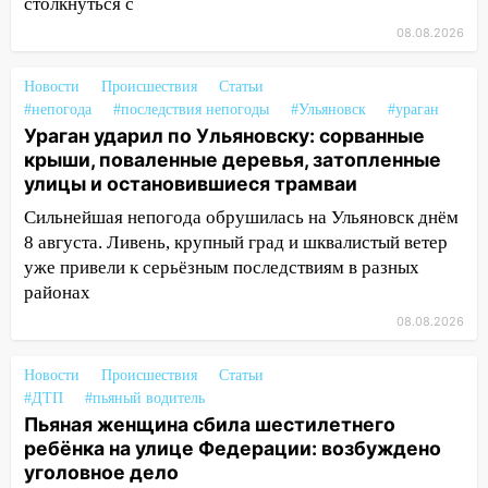
столкнуться с
13:47
На Нижней Террасе мощным
08.08.2026
ветром вырвало дерево с корнем
Новости
Происшествия
Статьи
13:46
Сильный ветер сорвал крышу с
#непогода
#последствия непогоды
#Ульяновск
#ураган
СТО на проспекте Созидателей
Ураган ударил по Ульяновску: сорванные
13:35
Непогода продолжает бить по
крыши, поваленные деревья, затопленные
транспорту: в Ульяновске трамвай
улицы и остановившиеся трамваи
сошёл с рельсов
Сильнейшая непогода обрушилась на Ульяновск днём
8 августа. Ливень, крупный град и шквалистый ветер
13:22
Упавшие деревья перекрыли
уже привели к серьёзным последствиям в разных
дороги в Ульяновске: фото
районах
13:17
Непогода в Ульяновске не
08.08.2026
закончится сегодня: сильные ливни
сохранятся 9 августа
Новости
Происшествия
Статьи
13:15
Трижды «брал в долг» без спроса:
#ДТП
#пьяный водитель
житель Вешкаймского района похитил у
Пьяная женщина сбила шестилетнего
знакомого 191 тысячу рублей
ребёнка на улице Федерации: возбуждено
уголовное дело
13:14
Ураган оторвал светофор на