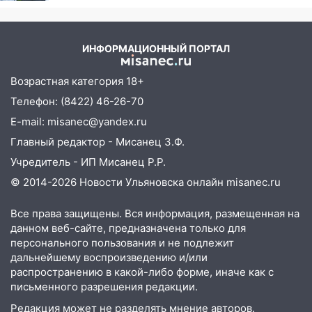
против Трампа
домов и выстрел за водку
07:50
Какая погоды будет днем 8
ИНФОРМАЦИОННЫЙ ПОРТАЛ
августа
06:45
Императорский мост в
Возрастная категория 18+
Ульяновске останется закрытым до
Телефон: (8422) 46-26-70
утра 10 августа
E-mail: misanec@yandex.ru
05:18
Судьба готовит сюрприз: гороскоп
Главный редактор - Мисанец З.Ф.
на 8 августа — кому повезет с
Учредитель - ИП Мисанец Р.Р.
деньгами, а кого ждет неожиданная
встреча
© 2014-2026 Новости Ульяновска онлайн
misanec.ru
04:47
В Ульяновской области объявили
Все права защищены. Вся информация, размещенная на
ракетную опасность: звучат сирены
данном веб-сайте, предназначена только для
07.08.2026
персонального пользования и не подлежит
дальнейшему воспроизведению и/или
20:40
Ульяновские аграрии смогут
распространению в какой-либо форме, иначе как с
купить тракторы с отсрочкой платежа
письменного разрешения редакции.
до декабря
Редакция может не разделять мнение авторов.