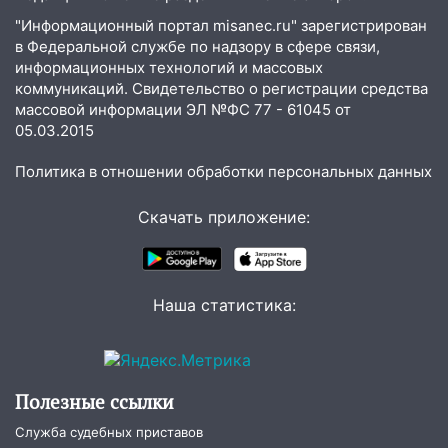
19:34
В следственном управлении
"Информационный портал misanec.ru" зарегистрирован
состоялось торжественное
в Федеральной службе по надзору в сфере связи,
мероприятие, приуроченное к
информационных технологий и массовых
празднованию Дня сотрудника органов
коммуникаций. Свидетельство о регистрации средства
следствия Российской Федерации
массовой информации ЭЛ №ФС 77 - 61045 от
05.03.2015
19:30
Ульяновцев приглашают
поддержать «Симбирскую чебурашку»
Политика в отношении обработки персональных данных
на фестивале «ФормАРТ»
18:11
Скачать приложение:
Ульяновская область стала
пилотным регионом проекта
«Культурное долголетие»
17:23
Прогноз погоды в Ульяновской
Наша статистика:
области на 8 августа
17:16
В реанимацию Ульяновской
областной больницы поступили шесть
Полезные ссылки
новых аппаратов ИВЛ
Служба судебных приставов
16:51
В Чердаклинском районе