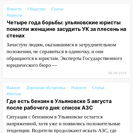
больницу
Новости
Общество
Статьи
15:59
Ульяновец отдал более 14
#юристы
миллионов рублей за криминальное
Четыре года борьбы: ульяновские юристы
покровительство
помогли женщине засудить УК за плесень на
стенах
15:32
На «кольце» кроссовер сбил 18-
Зачастую людям, оказавшимся в затруднительном
летнего мопедиста
положении, не справиться в одиночку, и они
15:00
В Ульяновске после тройного ДТП
обращаются к юристам. Эксперты Государственного
госпитализировали 25-летнего байкера
юридического бюро —
14:32
На Ульяновскую область
06.08.2026
надвигается жара
Важное
Дорожная обстановка
Новости
Статьи
14:08
Пешеход переходил по «зебре»:
#бензин
подробности серьезной аварии на
Где есть бензин в Ульяновске 5 августа
Фруктовой
после рабочего дня: список АЗС
13:30
В Димитровграде на улице
Ситуация с бензином в Ульяновске остается
Трудовой горело здание
напряженной, хотя уже и появились положительные
тенденции. Водители продолжают искать АЗС, где
13:00
Водитель без прав врезался в