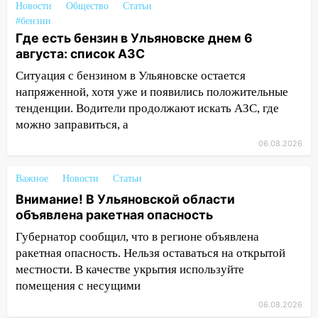
Новости
Общество
Статьи
18:14
#бензин
Прогноз погоды на 6 августа в
Где есть бензин в Ульяновске днем 6
Ульяновской области
августа: список АЗС
18:00
Мотофристайл, рок и силовой
Ситуация с бензином в Ульяновске остается
экстрим: в Ульяновске пройдет
напряженной, хотя уже и появились положительные
большой фестиваль «Наше время»
тенденции. Водители продолжают искать АЗС, где
17:30
Где есть бензин в Ульяновске 5
можно заправиться, а
августа после рабочего дня: список АЗС
06.08.2026
17:05
«Обыск» по видеосвязи: в
Ульяновске задержали 19-летнюю
Важное
Новости
Статьи
сообщницу мошенников
Внимание! В Ульяновской области
объявлена ракетная опасность
16:12
Едва не перерезал горло: в
Губернатор сообщил, что в регионе объявлена
Вешкайме посиделки с судимым
знакомым закончились для женщины
ракетная опасность. Нельзя оставаться на открытой
больницей
местности. В качестве укрытия используйте
помещения с несущими
16:06
18-летняя девушка без прав
06.08.2026
перевернулась на мопеде и попала в