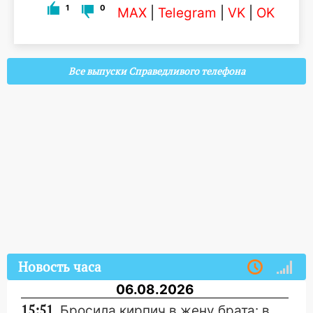
1
0
MAX
|
Telegram
|
VK
|
OK
Все выпуски Справедливого телефона
Новость часа
06.08.2026
15:51
Бросила кирпич в жену брата: в