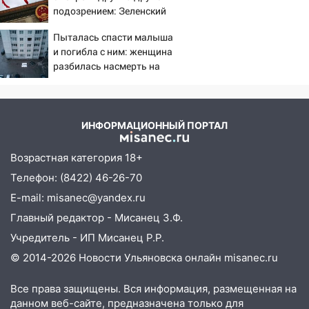
подозрением: Зеленский
09:39
В Ульяновске будут судить десять
поставил задачу своим
наркодилеров, снабжавших две области
Пыталась спасти малыша
дипломатам
и погибла с ним: женщина
09:25
Вынесли приговор дебоширам,
разбилась насмерть на
избившим мужчину в трамвае
глазах у детей 06/08/2026
– Новости
08:27
Ульяновская полиция получила
один из шести уникальных автомобилей
ИНФОРМАЦИОННЫЙ ПОРТАЛ
в России
07:02
Жара отступит: какой будет
Возрастная категория 18+
погода в Ульяновске днем 5 августа
Телефон: (8422) 46-26-70
06:10
Двое мигрантов изнасиловали 13-
E-mail: misanec@yandex.ru
летнюю девочку в центре Ульяновска
Главный редактор - Мисанец З.Ф.
06:00
Мертвеца выкопали, посадили в
Учредитель - ИП Мисанец Р.Р.
мешок и попытались утопить в Волге
© 2014-2026 Новости Ульяновска онлайн
misanec.ru
05:30
Астрологи назвали самый
Все права защищены. Вся информация, размещенная на
опасный день августа: что ждет каждый
данном веб-сайте, предназначена только для
знак 5 августа