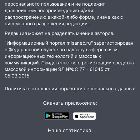
персонального пользования и не подлежит
04.08.2026
дальнейшему воспроизведению и/или
23:27
распространению в какой-либо форме, иначе как с
Прокуратура проверяет
письменного разрешения редакции.
капремонт школы в посёлке Налейка
Редакция может не разделять мнение авторов.
22:33
Прокуратура проверяет
спортивные объекты в Старой Майне
"Информационный портал misanec.ru" зарегистрирован
в Федеральной службе по надзору в сфере связи,
21:01
Ульяновцев приглашают сдать
информационных технологий и массовых
кровь: День донора пройдёт 6 августа
коммуникаций. Свидетельство о регистрации средства
массовой информации ЭЛ №ФС 77 - 61045 от
20:17
Ульяновская область девятую
05.03.2015
неделю подряд удерживает самые
низкие цены на подсолнечное масло
Политика в отношении обработки персональных данных
19:33
Коровы-рекордсменки: в
Скачать приложение:
Ульяновской области выросли надои
молока
18:20
В Ульяновской области до конца
года благоустроят 20 родников
Наша статистика: