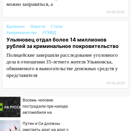
можно заправиться, а
припаркованный автомобиль
05.08.2026
12:37
Переезжал «зебру» на
велосипеде и попал под колеса
Криминал
Новости
Статьи
#мошенничество
#УМВД
12:18
Вспыхнул изнутри: в
Ульяновец отдал более 14 миллионов
Железнодорожном районе горела дача
рублей за криминальное покровительство
11:33
В Засвияжье под колёса авто
Полицейские завершили расследование уголовного
попал мужчина
дела в отношении 35-летнего жителя Ульяновска,
11:17
В Радищевском районе сгорели
обвиняемого в вымогательстве денежных средств у
хозяйственные постройки
представителя
05.08.2026
11:00
В Канадее горел жилой дом
10:18
Губернатор Ульяновской области:
Восемь человек
уничтожено четыре беспилотника в
пострадали при наезде
регионе
автомобиля на
пешеходов в Омске
10:00
В Ульяновске дотла сгорел
Путин и Си должны
легковой автомобиль
смотреть друг на друг с