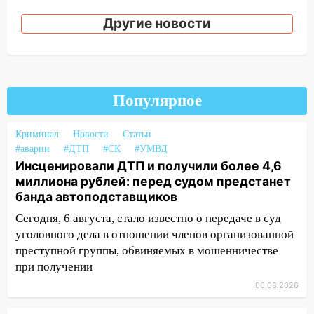
07:18
В Ульяновск идет
Другие новости
тридцатиградусная жара: какая будет
погода в четверг
06:00
Четыре года борьбы: ульяновские
юристы помогли женщине засудить УК
за плесень на стенах
Популярное
05:00
Кому 6 августа звезды сулят
Криминал
Новости
Статьи
прибыль, а кому — испытания на
#аварии
#ДТП
#СК
#УМВД
прочность
Инсценировали ДТП и получили более 4,6
05.08.2026
миллиона рублей: перед судом предстанет
банда автоподставщиков
22:58
Соцсети: на проспекте Тюленева
ДТП с мотоциклистом
Сегодня, 6 августа, стало известно о передаче в суд
уголовного дела в отношении членов организованной
20:22
Мошенники обманули 92-летнюю
преступной группы, обвиняемых в мошенничестве
жительницу Ульяновской области
при получении
19:14
Житель Ульяновской области
06.08.2026
подвез троих незнакомцев на трассе и
заработал уголовное дело