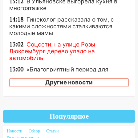
15:12
В Ульяновске выгорела кухня в
многоэтажке
14:18
Гинеколог рассказала о том, с
какими сложностями сталкиваются
молодые мамы
13:02
Соцсети: на улице Розы
Люксембург дерево упало на
автомобиль
13:00
«Благоприятный период для
новых начинаний: гороскоп для всех
Другие новости
знаков зодиака на неделю с 10 по 16
августа
13:00
На проспекте Тюленева в
Ульяновске образовалось «море»
Популярное
12:57
В Ульяновской области ожидается
крупный град
Новости
Обзор
Статьи
12:11
Где есть бензин в Ульяновске 9
#итоги выходных