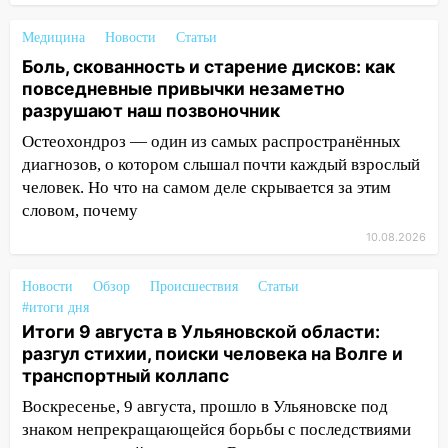
инфраструктуру после шторма
Медицина
Новости
Статьи
08:19
Внимание! В Цильнинском районе
Боль, скованность и старение дисков: как
пропал 67-летний мужчина
повседневные привычки незаметно
08:11
На Ульяновск снова надвигается
разрушают наш позвоночник
непогода
Остеохондроз — один из самых распространённых
диагнозов, о котором слышал почти каждый взрослый
07:30
Евро-3 вместо Евро-5: что
человек. Но что на самом деле скрывается за этим
означают классы бензина и можно ли
словом, почему
заливать «старое» топливо в
современные автомобили
10.08.2026
06:30
Какая погода будет в Ульяновской
Новости
Обзор
Происшествия
Статьи
области днем 9 августа
#итоги дня
05:05
День, когда всё может
Итоги 9 августа в Ульяновской области:
измениться: гороскоп на 9 августа —
разгул стихии, поиски человека на Волге и
три знака получат шанс, который нельзя
транспортный коллапс
упустить
Воскресенье, 9 августа, прошло в Ульяновске под
08.08.2026
знаком непрекращающейся борьбы с последствиями