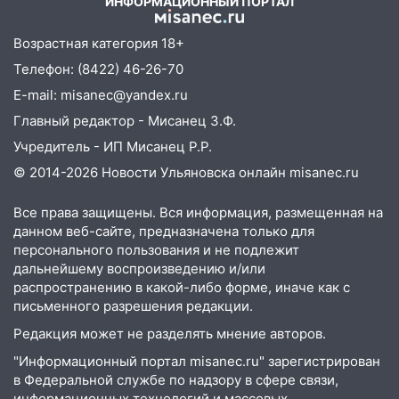
ИНФОРМАЦИОННЫЙ ПОРТАЛ
14:12
Куда жаловаться ульяновцам на
Возрастная категория 18+
упавшее дерево или затопленную улицу
Телефон: (8422) 46-26-70
после непогоды
E-mail: misanec@yandex.ru
13:59
В Новом городе ураганным
Главный редактор - Мисанец З.Ф.
ветром сорвало опалубку со
строящегося дома
Учредитель - ИП Мисанец Р.Р.
© 2014-2026 Новости Ульяновска онлайн
misanec.ru
13:54
В мэрии Ульяновска рассказали,
как устраняют последствия мощного
Все права защищены. Вся информация, размещенная на
шторма
данном веб-сайте, предназначена только для
13:49
Стихия продолжает крушить
персонального пользования и не подлежит
Ульяновск: дерево рухнуло на дом на
дальнейшему воспроизведению и/или
Орджоникидзе
распространению в какой-либо форме, иначе как с
письменного разрешения редакции.
13:47
На Нижней Террасе мощным
Редакция может не разделять мнение авторов.
ветром вырвало дерево с корнем
"Информационный портал misanec.ru" зарегистрирован
13:46
Сильный ветер сорвал крышу с
в Федеральной службе по надзору в сфере связи,
СТО на проспекте Созидателей
информационных технологий и массовых