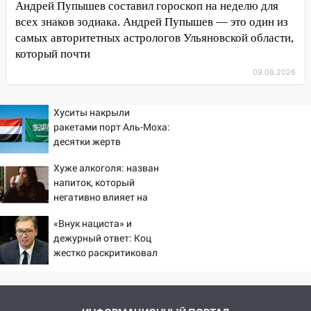
100 тысяч тонн зерна
Андрей Пупышев составил гороскоп на неделю для
всех знаков зодиака. Андрей Пупышев — это один из
15:17
В колледжи и техникумы
самых авторитетных астрологов Ульяновской области,
Ульяновской области подали более 10
который почти
тысяч заявлений
09.08.2026
15:04
Фоторепортаж с улиц Ульяновска
после шторма: поваленные деревья и
Хуситы накрыли
затопленные улицы
ракетами порт Аль-Моха:
14:28
Ураган вырвал остановку на улице
десятки жертв
Деева в Заволжье
Хуже алкоголя: назван
14:26
Жители Ульяновска сами
напиток, который
пытаются расчистить ливнёвки, не
негативно влияет на
дождавшись коммунальщиков
организм - многие пьют
«Внук нациста» и
его каждый день
14:16
Шторм продолжает ломать город:
дежурный ответ: Коц
на улице Любови Шевцовой рухнул
жестко раскритиковал
Вучича за реакцию на
светофор
вопрос об убийстве
14:14
Студента из Ульяновска обманули
русских
мошенники под видом преподавателя