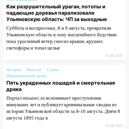
августа: список АЗС
Как разрушительный ураган, потопы и
падающие деревья парализовали
11:55
Соцсети: светофор упал на
Ульяновскую область: ЧП за выходные
машину во время сильного ливня в
Суббота и воскресенье, 8 и 9 августа, превратили
Ульяновске
Ульяновскую область в зону масштабного бедствия:
11:00
В Ульяновской области люди в
пока ураганный ветер сносил крыши, крушил
СНТ сидят без света
светофоры и топил целые
10:13
Прокуратура подвела итоги
10.08.2026
недели в Ульяновской области
История
Новости
Статьи
09:18
Из-за ливня заблокировано
#Криминальный архив
движение трамваев в Ульяновске
Пять украденных лошадей и смертельная
драка
09:15
Ураган, изнасилование ребенка,
автоподставы и атака беспилотников:
Портал misanec.ru вспоминает преступления
важные итоги прошедшей недели в
минувших лет и публикует криминальные сводки из
Ульяновской области
истории Ульяновской области за 8-10 августа. Днём 8
августа 1895 года в
08:20
В Ульяновске восстановили
трамвайную и троллейбусную
10.08.2026