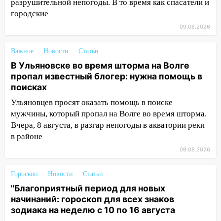
разрушительной непогоды. В то время как спасатели и
20:10
Во время урагана в Ульяновске на
городские
Волге перевернулась лодка
09.08.2026
19:55
В Ульяновске упавшее дерево
заблокировало в машине двух женщин
Важное
Новости
Статьи
17:15
В Ульяновской области
В Ульяновске во время шторма на Волге
ремонтируют девять мостов: один уже
пропал известный блогер: нужна помощь в
готов, ещё два — почти завершены
поисках
17:00
Ульяновцев просят оказать помощь в поиске
«Ульяновскалипсис»: последствия
урагана 8 августа
мужчины, который пропал на Волге во время шторма.
Вчера, 8 августа, в разгар непогоды в акватории реки
16:38
Прогноз погоды в Ульяновской
в районе
области на 9 августа
09.08.2026
16:34
Из-за мощной непогоды в
Ульяновске отменили фестиваль «Наше
Гороскоп
Новости
Статьи
время»
"Благоприятный период для новых
начинаний: гороскоп для всех знаков
16:17
Мелекесский район первым в
зодиака на неделю с 10 по 16 августа
Ульяновской области намолотил более