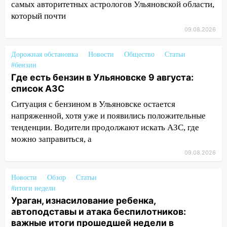
самых авторитетных астрологов Ульяновской области,
08:11
На Ульяновск снова надвигается
который почти
непогода
09.08.2026
07:30
Евро-3 вместо Евро-5: что
означают классы бензина и можно ли
Дорожная обстановка
Новости
Общество
Статьи
заливать «старое» топливо в
#бензин
современные автомобили
Где есть бензин в Ульяновске 9 августа:
список АЗС
06:30
Какая погода будет в Ульяновской
области днем 9 августа
Ситуация с бензином в Ульяновске остается
напряженной, хотя уже и появились положительные
05:05
День, когда всё может
тенденции. Водители продолжают искать АЗС, где
измениться: гороскоп на 9 августа —
можно заправиться, а
три знака получат шанс, который нельзя
упустить
09.08.2026
08.08.2026
Новости
Обзор
Статьи
20:10
Во время урагана в Ульяновске на
#итоги недели
Волге перевернулась лодка
Ураган, изнасилование ребенка,
автоподставы и атака беспилотников:
19:55
В Ульяновске упавшее дерево
важные итоги прошедшей недели в
заблокировало в машине двух женщин