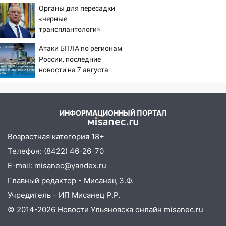
юристы помогли женщине засудить УК
Органы для пересадки
за плесень на стенах
«черные
трансплантологи»
05:00
Кому 6 августа звезды сулят
извлекали у еще живых
прибыль, а кому — испытания на
Атаки БПЛА по регионам
пациентов
прочность
России, последние
новости на 7 августа
05.08.2026
2026: последствия, атаки
22:58
Соцсети: на проспекте Тюленева
на склады Wildberries,
ДТП с мотоциклистом
состояние пострадавших
ИНФОРМАЦИОННЫЙ ПОРТАЛ
20:22
Мошенники обманули 92-летнюю
жительницу Ульяновской области
Возрастная категория 18+
19:14
Житель Ульяновской области
Телефон: (8422) 46-26-70
подвез троих незнакомцев на трассе и
E-mail: misanec@yandex.ru
заработал уголовное дело
Главный редактор - Мисанец З.Ф.
18:14
Прогноз погоды на 6 августа в
Учредитель - ИП Мисанец Р.Р.
Ульяновской области
© 2014-2026 Новости Ульяновска онлайн
misanec.ru
18:00
Мотофристайл, рок и силовой