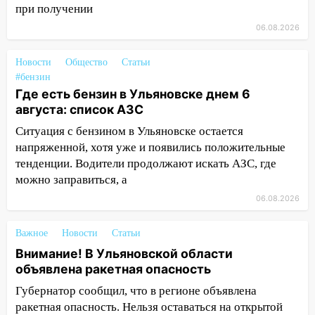
животными
при получении
06.08.2026
12:28
Миллион на «льготниках»: в
Ульяновской области перевозчик
провернул хитрую схему с чужими
Новости
Общество
Статьи
проездными
#бензин
Где есть бензин в Ульяновске днем 6
12:10
Ульяновский алиментщик накопил
августа: список АЗС
120 тысяч долга
Ситуация с бензином в Ульяновске остается
11:49
Снят режим «Ракетная
напряженной, хотя уже и появились положительные
опасность» на территории Ульяновской
тенденции. Водители продолжают искать АЗС, где
области
можно заправиться, а
06.08.2026
11:30
Кабмин РФ разрешил до 1 июля
2027 года импорт, выпуск и обращение
бензина Евро 2, Евро 3, Евро 4
Важное
Новости
Статьи
Внимание! В Ульяновской области
11:12
Соцсети: на Рябикова автомобиль
объявлена ракетная опасность
врезался в забор
Губернатор сообщил, что в регионе объявлена
10:27
Где есть бензин в Ульяновске
ракетная опасность. Нельзя оставаться на открытой