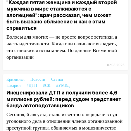
"Каждая пятая женщина и каждый второй
15:15
мужчина в мире сталкиваются с
Проводил до квартиры и ограбил:
алопецией": врач рассказал, чем может
новый кавалер женщины оказался
быть вызвано облысение и как с этим
рецидивистом
справиться
14:26
В Ульяновске ограничат движение
Волосы для многих — не просто вопрос эстетики, а
по улице Ефремова
часть идентичности. Когда они начинают выпадать,
14:23
67% ульяновцев готовы
это становится испытанием. По данным Всемирной
передумать увольняться, если им
организации
повысят зарплату
07.08.2026
14:01
Инсценировали ДТП и получили
более 4,6 миллиона рублей: перед
Криминал
Новости
Статьи
судом предстанет банда
#аварии
#ДТП
#СК
#УМВД
Инсценировали ДТП и получили более 4,6
автоподставщиков
миллиона рублей: перед судом предстанет
13:36
В Инзе произошел крупный пожар
банда автоподставщиков
13:00
В суде защитили репутацию
Сегодня, 6 августа, стало известно о передаче в суд
мужчины, которого необоснованно
уголовного дела в отношении членов организованной
обвиняли в жестоком обращении с
преступной группы, обвиняемых в мошенничестве