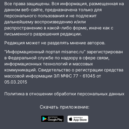
экстрим: в Ульяновске пройдет
Все права защищены. Вся информация, размещенная на
большой фестиваль «Наше время»
данном веб-сайте, предназначена только для
персонального пользования и не подлежит
17:30
Где есть бензин в Ульяновске 5
дальнейшему воспроизведению и/или
августа после рабочего дня: список АЗС
распространению в какой-либо форме, иначе как с
письменного разрешения редакции.
17:05
«Обыск» по видеосвязи: в
Ульяновске задержали 19-летнюю
Редакция может не разделять мнение авторов.
сообщницу мошенников
"Информационный портал misanec.ru" зарегистрирован
в Федеральной службе по надзору в сфере связи,
16:12
Едва не перерезал горло: в
информационных технологий и массовых
Вешкайме посиделки с судимым
коммуникаций. Свидетельство о регистрации средства
знакомым закончились для женщины
массовой информации ЭЛ №ФС 77 - 61045 от
больницей
05.03.2015
16:06
18-летняя девушка без прав
Политика в отношении обработки персональных данных
перевернулась на мопеде и попала в
больницу
Скачать приложение:
15:59
Ульяновец отдал более 14
миллионов рублей за криминальное
покровительство