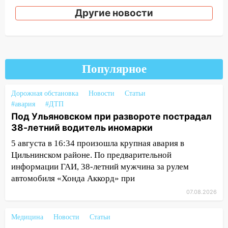
18:02
В Ульяновск едут звезды
Другие новости
баскетбола!
17:08
Ульяновский областной суд
оставил в силе приговор руководству
«УльяновскФармации» за махинации на
Популярное
3,2 млн рублей
16:09
Ветераны легкой атлетики из
Дорожная обстановка
Новости
Статьи
Ульяновска успешно выступили на
#авария
#ДТП
Чемпионате России
Под Ульяновском при развороте пострадал
38-летний водитель иномарки
16:02
В Ульяновской области убрали
более 28% площадей зерновых и
5 августа в 16:34 произошла крупная авария в
зернобобовых культур
Цильнинском районе. По предварительной
информации ГАИ, 38-летний мужчина за рулем
15:51
Бросила кирпич в жену брата: в
автомобиля «Хонда Аккорд» при
Ульяновской области завели дело на
07.08.2026
агрессивную женщину
15:47
На улице Радищева сбили
Медицина
Новости
Статьи
курьера: крупная авария в Ульяновске