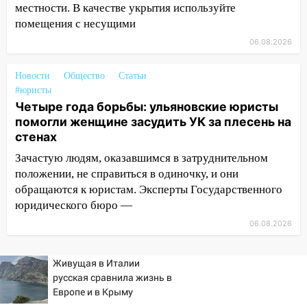
днем 6 августа: список АЗС
местности. В качестве укрытия используйте
помещения с несущими
10:16
Внимание! В Ульяновской области
объявлена ракетная опасность
06.08.2026
10:00
В Старомайнском районе утонул
Новости
Общество
Статьи
51-летний мужчина
#юристы
Четыре года борьбы: ульяновские юристы
09:50
В Ульяновске черный коршун
помогли женщине засудить УК за плесень на
застрял в тепловозе
стенах
09:44
Ульяновские спасатели помогли
Зачастую людям, оказавшимся в затруднительном
юному велосипедисту на улице
положении, не справиться в одиночку, и они
Чернышевского
обращаются к юристам. Эксперты Государственного
08:21
В Заволжском районе украли два
юридического бюро —
велосипеда
06.08.2026
07:18
В Ульяновск идет
тридцатиградусная жара: какая будет
Живущая в Италии
погода в четверг
русская сравнила жизнь в
Европе и в Крыму
06:00
Четыре года борьбы: ульяновские