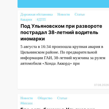
алопецией»: врач рассказал,
чем может быть вызвано
облысение и как с этим
Дорожная обстановка
Новости
Статьи
справиться
#авария
#ДТП
Под Ульяновском при развороте
03:30
Гороскоп на 7 августа:
пострадал 38-летний водитель
пятница принесет прилив
иномарки
творческой энергии и отличные
шансы исправить старые
5 августа в 16:34 произошла крупная авария в
ошибки
Цильнинском районе. По предварительной
информации ГАИ, 38-летний мужчина за рулем
06.08.2026
автомобиля «Хонда Аккорд» при
23:20
Прогноз погоды на 7
августа в Ульяновской области
20:04
Ульяновцев приглашают
на забег, посвящённый Дню
07.08.2026
воздушного флота России
Новости
Общество
Статьи
19:12
В Ульяновской области
#бензин
руководителя частной