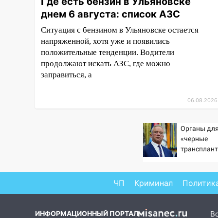
Где есть бензин в Ульяновске
компании наказали за сокрытие
прошлого своего сотрудник
днем 6 августа: список АЗС
Ситуация с бензином в Ульяновске остается
18:02
В Ульяновск едут звезды
напряженной, хотя уже и появились
баскетбола!
положительные тенденции. Водители
17:08
Ульяновский областной
продолжают искать АЗС, где можно
суд оставил в силе приговор
заправиться, а
руководству
«УльяновскФармации» за
06.08.2026
махинации на 3,2 млн рублей
16:09
Ветераны легкой
Органы для
атлетики из Ульяновска
«черные
успешно выступили на
трансплант
Чемпионате России
извлекали 
пациентов
16:02
В Ульяновской области
убрали более 28% площадей
ЧП
Криминал
Политик
зерновых и зернобобовых
культур
ИНФОРМАЦИОННЫЙ ПОРТАЛ
В