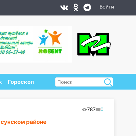
Войти
х
Гороскоп
787
0
рсунском районе