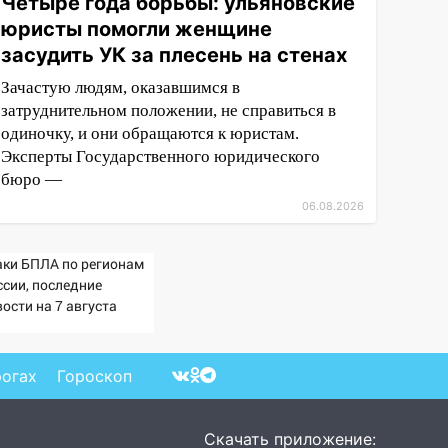
Четыре года борьбы: ульяновские
юристы помогли женщине
засудить УК за плесень на стенах
Зачастую людям, оказавшимся в
затруднительном положении, не справиться в
одиночку, и они обращаются к юристам.
Эксперты Государственного юридического
бюро —
06.08.2026
аки БПЛА по регионам
ссии, последние
ости на 7 августа
6: последствия, атаки
склады Wildberries,
стояние пострадавших
рогах
Гороскоп
Скачать приложение: