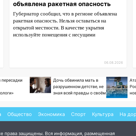
объявлена ракетная опасность
Губернатор сообщил, что в регионе объявлена
ракетная опасность. Нельзя оставаться на
открытой местности. В качестве укрытия
используйте помещения с несущими
06.08.2026
 пересадки
Дочь обвинила мать в
Ат
разрушенном детстве, не
Ро
ологи»
зная всей правды о своём
нов
у еще живых
отце - история одной
202
семьи
на 
со
а
Общество
Экономика
Спорт
Культура
На до
се права защищены. Вся информация, размещенная