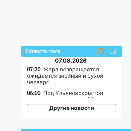
Новость часа
07.08.2026
07:20
Жара возвращается:
ожидается знойный и сухой
четверг
06:00
Под Ульяновском при
развороте пострадал 38-
летний водитель иномарки
Другие новости
05:00
«Каждая пятая женщина
и каждый второй мужчина в
мире сталкиваются с