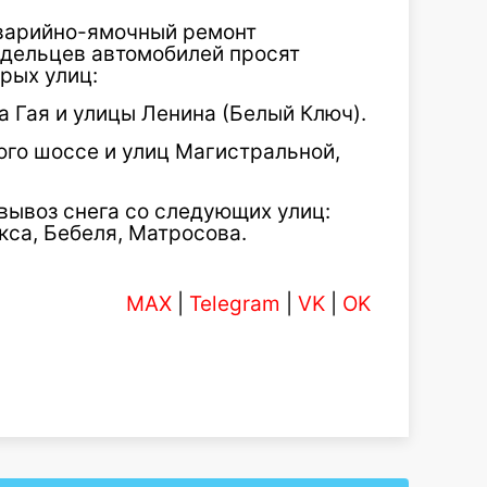
аварийно-ямочный ремонт
адельцев автомобилей просят
рых улиц:
та Гая и улицы Ленина (Белый Ключ).
кого шоссе и улиц Магистральной,
 вывоз снега со следующих улиц:
кса, Бебеля, Матросова.
MAX
|
Telegram
|
VK
|
OK