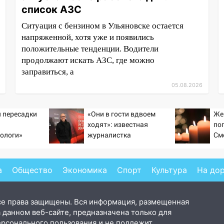
список АЗС
Ситуация с бензином в Ульяновске остается
напряженной, хотя уже и появились
положительные тенденции. Водители
продолжают искать АЗС, где можно
заправиться, а
05.08.2026
 пересадки
«Они в гости вдвоем
Же
ходят»: известная
по
ологи»
журналистка
См
у еще живых
подтвердила роман
Бондарчука и Исаковой
а
Общество
Экономика
Спорт
Культура
На до
се права защищены. Вся информация, размещенная
 данном веб-сайте, предназначена только для
ерсонального пользования и не подлежит