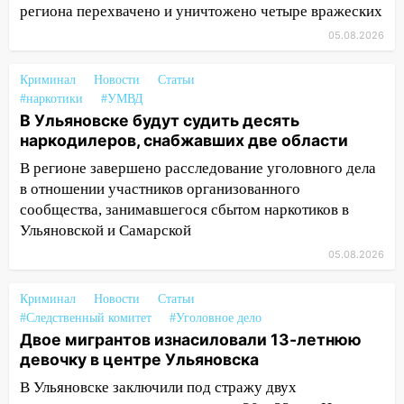
региона перехвачено и уничтожено четыре вражеских
14:08
Пешеход переходил по «зебре»:
05.08.2026
подробности серьезной аварии на
Фруктовой
Криминал
Новости
Статьи
#наркотики
#УМВД
13:30
В Димитровграде на улице
В Ульяновске будут судить десять
Трудовой горело здание
наркодилеров, снабжавших две области
13:00
Водитель без прав врезался в
В регионе завершено расследование уголовного дела
припаркованный автомобиль
в отношении участников организованного
12:37
Переезжал «зебру» на
сообщества, занимавшегося сбытом наркотиков в
велосипеде и попал под колеса
Ульяновской и Самарской
05.08.2026
12:18
Вспыхнул изнутри: в
Железнодорожном районе горела дача
Криминал
Новости
Статьи
11:33
В Засвияжье под колёса авто
#Следственный комитет
#Уголовное дело
попал мужчина
Двое мигрантов изнасиловали 13-летнюю
девочку в центре Ульяновска
11:17
В Радищевском районе сгорели
В Ульяновске заключили под стражу двух
хозяйственные постройки