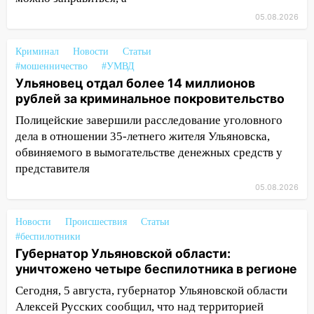
сообщницу мошенников
05.08.2026
16:12
Едва не перерезал горло: в
Вешкайме посиделки с судимым
Криминал
Новости
Статьи
знакомым закончились для женщины
#мошенничество
#УМВД
больницей
Ульяновец отдал более 14 миллионов
рублей за криминальное покровительство
16:06
18-летняя девушка без прав
перевернулась на мопеде и попала в
Полицейские завершили расследование уголовного
больницу
дела в отношении 35-летнего жителя Ульяновска,
обвиняемого в вымогательстве денежных средств у
15:59
Ульяновец отдал более 14
представителя
миллионов рублей за криминальное
покровительство
05.08.2026
15:32
На «кольце» кроссовер сбил 18-
Новости
Происшествия
Статьи
летнего мопедиста
#беспилотники
Губернатор Ульяновской области:
15:00
В Ульяновске после тройного ДТП
уничтожено четыре беспилотника в регионе
госпитализировали 25-летнего байкера
Сегодня, 5 августа, губернатор Ульяновской области
14:32
На Ульяновскую область
Алексей Русских сообщил, что над территорией
надвигается жара