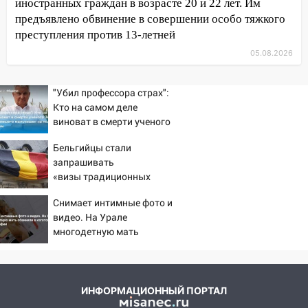
иностранных граждан в возрасте 20 и 22 лет. Им
11:00
В Канадее горел жилой дом
предъявлено обвинение в совершении особо тяжкого
преступления против 13-летней
10:18
Губернатор Ульяновской области:
уничтожено четыре беспилотника в
05.08.2026
регионе
"Убил профессора страх":
10:00
В Ульяновске дотла сгорел
Кто на самом деле
легковой автомобиль
виноват в смерти ученого
09:39
В Ульяновске будут судить десять
Зезина, остановившего
Бельгийцы стали
наркодилеров, снабжавших две области
мальчишек на поле с
запрашивать
горохом
09:25
Вынесли приговор дебоширам,
«визы традиционных
избившим мужчину в трамвае
ценностей» в посольстве
Снимает интимные фото и
РФ
08:27
Ульяновская полиция получила
видео. На Урале
один из шести уникальных автомобилей
многодетную мать
обвинили в изготовлении
в России
порнографии
07:02
Жара отступит: какой будет
погода в Ульяновске днем 5 августа
ИНФОРМАЦИОННЫЙ ПОРТАЛ