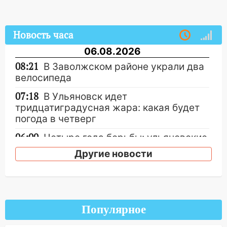
Новость часа
06.08.2026
08:21
В Заволжском районе украли два
велосипеда
07:18
В Ульяновск идет
тридцатиградусная жара: какая будет
погода в четверг
06:00
Четыре года борьбы: ульяновские
юристы помогли женщине засудить УК
Другие новости
за плесень на стенах
05:00
Кому 6 августа звезды сулят
прибыль, а кому — испытания на
прочность
Популярное
05.08.2026