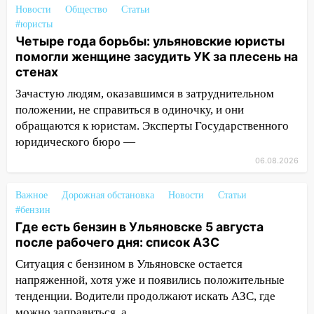
22:58
Соцсети: на проспекте Тюленева
Новости
Общество
Статьи
ДТП с мотоциклистом
#юристы
Четыре года борьбы: ульяновские юристы
20:22
Мошенники обманули 92-летнюю
помогли женщине засудить УК за плесень на
жительницу Ульяновской области
стенах
19:14
Житель Ульяновской области
Зачастую людям, оказавшимся в затруднительном
подвез троих незнакомцев на трассе и
положении, не справиться в одиночку, и они
заработал уголовное дело
обращаются к юристам. Эксперты Государственного
юридического бюро —
18:14
Прогноз погоды на 6 августа в
Ульяновской области
06.08.2026
18:00
Мотофристайл, рок и силовой
Важное
Дорожная обстановка
Новости
Статьи
экстрим: в Ульяновске пройдет
#бензин
большой фестиваль «Наше время»
Где есть бензин в Ульяновске 5 августа
после рабочего дня: список АЗС
17:30
Где есть бензин в Ульяновске 5
августа после рабочего дня: список АЗС
Ситуация с бензином в Ульяновске остается
напряженной, хотя уже и появились положительные
17:05
«Обыск» по видеосвязи: в
тенденции. Водители продолжают искать АЗС, где
Ульяновске задержали 19-летнюю
можно заправиться, а