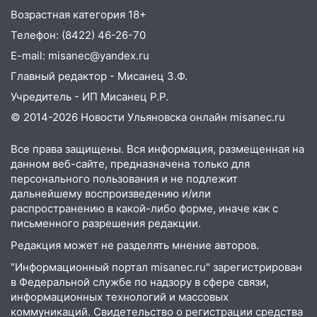
06:10
Двое мигрантов изнасиловали 13-
Возрастная категория 18+
летнюю девочку в центре Ульяновска
Телефон: (8422) 46-26-70
06:00
Мертвеца выкопали, посадили в
E-mail: misanec@yandex.ru
мешок и попытались утопить в Волге
Главный редактор - Мисанец З.Ф.
05:30
Астрологи назвали самый
Учредитель - ИП Мисанец Р.Р.
опасный день августа: что ждет каждый
© 2014-2026 Новости Ульяновска онлайн
misanec.ru
знак 5 августа
04.08.2026
Все права защищены. Вся информация, размещенная на
23:27
Прокуратура проверяет
данном веб-сайте, предназначена только для
капремонт школы в посёлке Налейка
персонального пользования и не подлежит
дальнейшему воспроизведению и/или
22:33
Прокуратура проверяет
распространению в какой-либо форме, иначе как с
спортивные объекты в Старой Майне
письменного разрешения редакции.
21:01
Редакция может не разделять мнение авторов.
Ульяновцев приглашают сдать
кровь: День донора пройдёт 6 августа
"Информационный портал misanec.ru" зарегистрирован
в Федеральной службе по надзору в сфере связи,
20:17
Ульяновская область девятую
информационных технологий и массовых
неделю подряд удерживает самые
коммуникаций. Свидетельство о регистрации средства