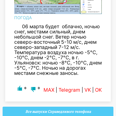
ПОГОДА
06 марта будет облачно, ночью
снег, местами сильный, днем
небольшой снег. Ветер ночью
северо-восточный 5-10 м/с, днем
северо-западный 7-12 м/с.
Температура воздуха ночью -5°С,
-10°С, днем -2°С, -7°С, в г.
Ульяновск: ночью -8°С, -10°С, днем
-5°С, -7°С. Ночью на дорогах
местами снежные заносы.
0
0
MAX
|
Telegram
|
VK
|
OK
Все выпуски Справедливого телефона