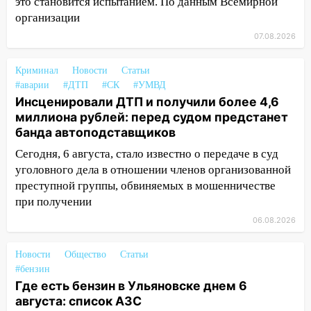
это становится испытанием. По данным Всемирной
организации
11:38
В Госдуме предложили отменить
ЕГЭ с 2027 года
07.08.2026
11:25
В Ульяновске ИИ будет выявлять
Криминал
Новости
Статьи
нарушителей на контейнерных
#аварии
#ДТП
#СК
#УМВД
площадках
Инсценировали ДТП и получили более 4,6
11:20
Ульяновская шахматистка
миллиона рублей: перед судом предстанет
Валерия Клейменова выиграла два
банда автоподставщиков
золота в составе сборной мира
Сегодня, 6 августа, стало известно о передаче в суд
уголовного дела в отношении членов организованной
11:16
В Ульяновске открыли памятную
преступной группы, обвиняемых в мошенничестве
доску декабристу Кондратию Рылееву
при получении
10:40
В Ульяновске спасатели ночью
06.08.2026
нашли потерявшегося в заброшенных
садах 79-летнего мужчину
Новости
Общество
Статьи
10:26
На нескольких улицах Ульяновска
#бензин
временно отключили холодную воду
Где есть бензин в Ульяновске днем 6
августа: список АЗС