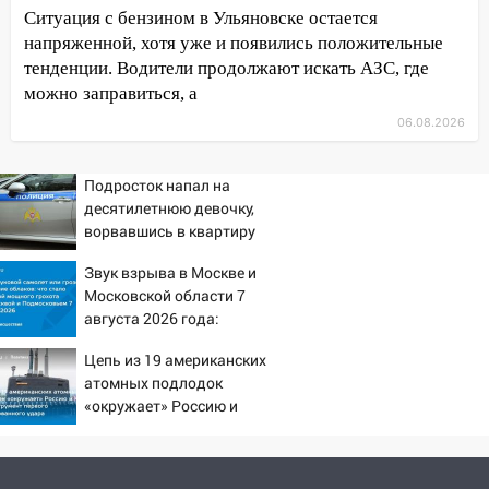
10:14
В Ульяновске двоих участников
Ситуация с бензином в Ульяновске остается
коррупционной схемы при ЦГКБ
напряженной, хотя уже и появились положительные
отправили в колонию на 7 и 8 лет
тенденции. Водители продолжают искать АЗС, где
09:52
Ночью беспилотники сбили над
можно заправиться, а
соседними Татарстаном и Саратовской
06.08.2026
областью
09:41
Диана Шурыгина уверовала в
Подросток напал на
Бога в СИЗО
десятилетнюю девочку,
ворвавшись в квартиру
09:35
В Ульяновске директора фирмы
будут судить за неуплату налогов на 48
Звук взрыва в Москве и
млн рублей
Московской области 7
августа 2026 года:
08:22
Подросток на питбайке сбил
Причины, источник,
велосипедистку: пострадали двое
Цепь из 19 американских
откуда был громкий
атомных подлодок
хлопок
07:20
Жара возвращается: ожидается
«окружает» Россию и
знойный и сухой четверг
Китай: это инструмент
первого массированного
06:00
Под Ульяновском при развороте
удара
пострадал 38-летний водитель