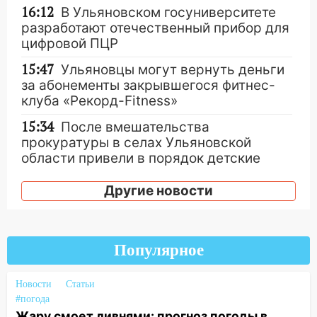
16:12
В Ульяновском госуниверситете
разработают отечественный прибор для
цифровой ПЦР
15:47
Ульяновцы могут вернуть деньги
за абонементы закрывшегося фитнес-
клуба «Рекорд-Fitness»
15:34
После вмешательства
прокуратуры в селах Ульяновской
области привели в порядок детские
площадки
Другие новости
15:27
Прокуратура проверяет
капремонт школы в селе Кивать
15:08
В Кузоватово после прокурорской
Популярное
проверки обновили разметку на
пешеходных переходах
Новости
Статьи
14:40
На проспекте Гая в Ульяновске
#погода
запретили остановку автомобилей на
Жару смоет ливнями: прогноз погоды в