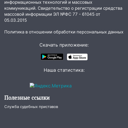
информационных технологий и массовых
руководителя частной компании
коммуникаций. Свидетельство о регистрации средства
наказали за сокрытие прошлого своего
массовой информации ЭЛ №ФС 77 - 61045 от
сотрудник
05.03.2015
18:02
В Ульяновск едут звезды
Политика в отношении обработки персональных данных
баскетбола!
Скачать приложение:
17:08
Ульяновский областной суд
оставил в силе приговор руководству
«УльяновскФармации» за махинации на
3,2 млн рублей
Наша статистика:
16:09
Ветераны легкой атлетики из
Ульяновска успешно выступили на
Чемпионате России
Полезные ссылки
16:02
В Ульяновской области убрали
более 28% площадей зерновых и
Служба судебных приставов
зернобобовых культур
15:51
Бросила кирпич в жену брата: в
Ульяновской области завели дело на