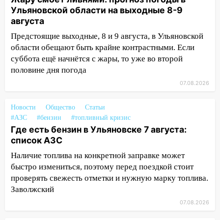
50-метровом участке
Ульяновской области на выходные 8-9
августа
14:22
В Новом городе 8 августа пройдет
Предстоящие выходные, 8 и 9 августа, в Ульяновской
большой фестиваль «Наше время» с
области обещают быть крайне контрастными. Если
мотофристайлом и концертом
суббота ещё начнётся с жары, то уже во второй
«Мураками»
половине дня погода
14:04
Жару смоет ливнями: прогноз
07.08.2026
погоды в Ульяновской области на
выходные 8-9 августа
Новости
Общество
Статьи
13:30
В Ульяновске транспортные
#АЗС
#бензин
#топливный кризис
полицейские проведут акцию «Час
Где есть бензин в Ульяновске 7 августа:
пассажира»
список АЗС
Наличие топлива на конкретной заправке может
13:20
В Ульяновске за один день
быстро измениться, поэтому перед поездкой стоит
обокрали женщину на пляже и
проверять свежесть отметки и нужную марку топлива.
подростка в сквере
Заволжский
13:01
В Димитровграде мужчина
07.08.2026
выбросил из машины страйкбольную
гранату: его задержали