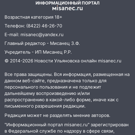
ИНФОРМАЦИОННЫЙ ПОРТАЛ
иномарки
05:00
«Каждая пятая женщина и каждый
Возрастная категория 18+
второй мужчина в мире сталкиваются с
Телефон: (8422) 46-26-70
алопецией»: врач рассказал, чем может
E-mail: misanec@yandex.ru
быть вызвано облысение и как с этим
справиться
Главный редактор - Мисанец З.Ф.
Учредитель - ИП Мисанец Р.Р.
03:30
Гороскоп на 7 августа: пятница
принесет прилив творческой энергии и
© 2014-2026 Новости Ульяновска онлайн
misanec.ru
отличные шансы исправить старые
ошибки
Все права защищены. Вся информация, размещенная на
данном веб-сайте, предназначена только для
06.08.2026
персонального пользования и не подлежит
23:20
Прогноз погоды на 7 августа в
дальнейшему воспроизведению и/или
Ульяновской области
распространению в какой-либо форме, иначе как с
письменного разрешения редакции.
20:04
Ульяновцев приглашают на забег,
Редакция может не разделять мнение авторов.
посвящённый Дню воздушного флота
России
"Информационный портал misanec.ru" зарегистрирован
в Федеральной службе по надзору в сфере связи,
19:12
В Ульяновской области