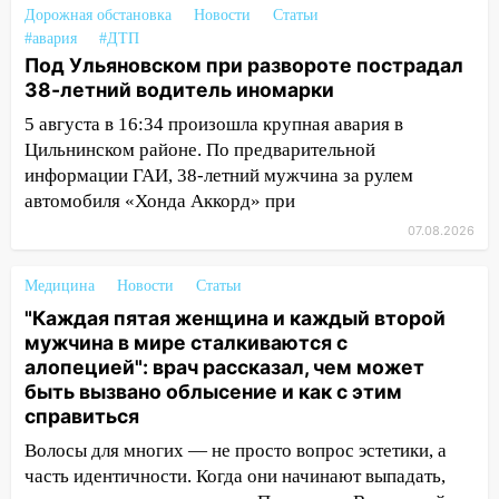
Дорожная обстановка
Новости
Статьи
12:34
На Ульяновскую область
#авария
#ДТП
надвигается сильнейшая непогода: град
Под Ульяновском при развороте пострадал
и шквал до 27 м/с
38-летний водитель иномарки
5 августа в 16:34 произошла крупная авария в
12:31
Ульяновец хотел купить иномарку
Цильнинском районе. По предварительной
из Европы и потерял 760 тысяч рублей
информации ГАИ, 38-летний мужчина за рулем
12:20
В Чердаклинском районе
автомобиля «Хонда Аккорд» при
столкнулись «Лада» и Chevrolet:
07.08.2026
пострадал 14-летний подросток
12:00
Где есть бензин в Ульяновске 7
Медицина
Новости
Статьи
августа: список АЗС
"Каждая пятая женщина и каждый второй
мужчина в мире сталкиваются с
11:50
Заснул рядом с ребёнком и
алопецией": врач рассказал, чем может
случайно задушил его: суд вынес
быть вызвано облысение и как с этим
приговор
справиться
11:38
В Ленинском районе пожар
Волосы для многих — не просто вопрос эстетики, а
полностью уничтожил дачный дом и
часть идентичности. Когда они начинают выпадать,
сарай